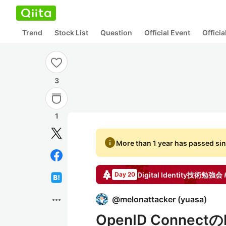
Trend
Stock List
Question
Official Event
Offici
3
1
info
More than 1 year has passed sin
Digital Identity技術勉強会 
Day 20
more_horiz
@
melonattacker
(
yuasa
)
OpenID Connec