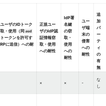
追
IdP署
ユー
加
ユーザのIDトーク
正規ユー
名鍵
ザ端
パ
窃取・使用（同
ザのIdP認
の窃
aud
末の
ー
Dトークンを許可す
証情報窃
取・
侵害
テ
RPに送信）への耐
取・使用
使用
への
ィ
への耐性
への
耐性
の
耐性
有
無
な
×
×
-
し