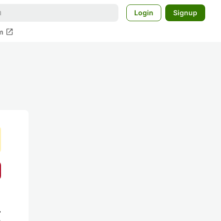
Login
Signup
open_in_new
m
攻