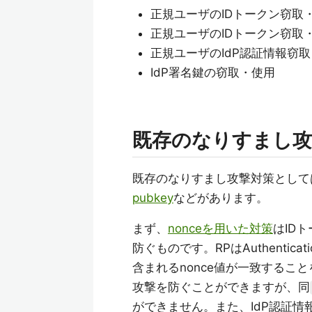
正規ユーザのIDトークン窃取
正規ユーザのIDトークン窃取
正規ユーザのIdP認証情報窃
IdP署名鍵の窃取・使用
既存のなりすまし攻
既存のなりすまし攻撃対策としては、O
pubkey
などがあります。
まず、
nonceを用いた対策
はID
防ぐものです。RPはAuthentica
含まれるnonce値が一致するこ
攻撃を防ぐことができますが、同
ができません。また、IdP認証情