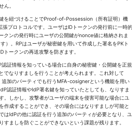
せん。
を紐づけることでProof-of-Possession（所有証明）機
ectの拡張プロトコルです。ユーザはIDトークンの発行前に一時
ークンの発行時にユーザの公開鍵がnonce値に格納されま
ます）。RPはユーザが秘密鍵を用いて作成した署名をPKト
IDトークンの再送攻撃を防ぎます。
dP認証情報を知っている場合に自身の秘密鍵・公開鍵を正規
ことでなりすましを行うことが考えられます。これ対して
追加のパーティでも行うMFA-cosignerという機能を用い
dP認証情報やIdP署名鍵を知っていたとしても、なりすま
す。しかし、攻撃者がユーザの端末を侵害可能な場合にユ
を作成することができ、その場合にはなりすましが可能と
eyではIdPの他に認証を行う追加のパーティが必要となり、ユ
りすましを防ぐことができないという課題が残ります。