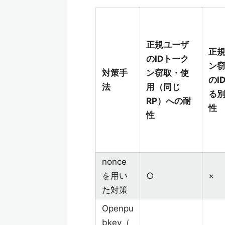
正規ユーザ
正規
のIDトーク
ン
対策手
ン窃取・使
のI
法
用（同じ
る別
RP）への耐
性
性
nonce
を用い
○
×
た対策
Openpu
bkey（