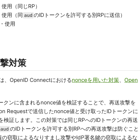
・使用（同じRP）
・使用（同
のIDトークンを許可する別RPに送信）
aud
取・使用
撃対策
penID Connectにおける
nonceを用いた対策
、
Open
トークンに含まれるnonce値を検証することで、再送攻撃を
tion Requestで送信したnonce値と受け取ったIDトークンに
とを検証します。この対策では同じRPへのIDトークンの再送
のIDトークンを許可する別RPへの再送攻撃は防ぐこと
aud
報の窃取によるなりすまし攻撃やIdP署名鍵の窃取によるな