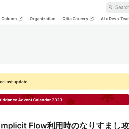
search
open_in_new
open_in_new
al Column
Organization
Qiita Careers
AI x Dev x Tea
ce last update.
#iddance
Advent Calendar
2023
tのImplicit Flow利用時のなりすまし