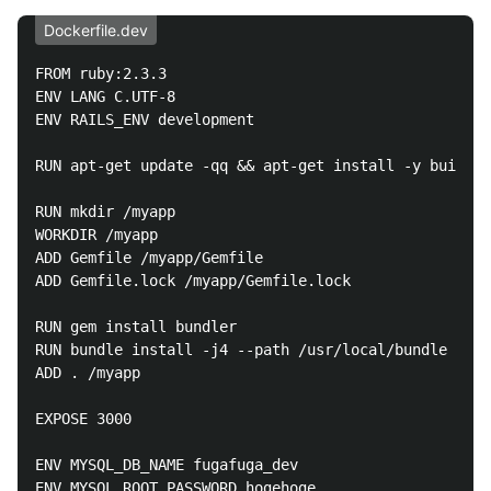
Dockerfile.dev
FROM ruby:2.3.3

ENV LANG C.UTF-8

ENV RAILS_ENV development

RUN apt-get update -qq && apt-get install -y build-e
RUN mkdir /myapp

WORKDIR /myapp

ADD Gemfile /myapp/Gemfile

ADD Gemfile.lock /myapp/Gemfile.lock

RUN gem install bundler

RUN bundle install -j4 --path /usr/local/bundle

ADD . /myapp

EXPOSE 3000

ENV MYSQL_DB_NAME fugafuga_dev

ENV MYSQL_ROOT_PASSWORD hogehoge
