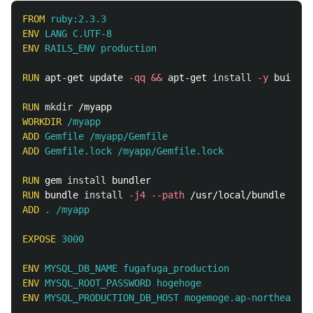
FROM
 ruby:2.3.3
ENV
 LANG C.UTF-8
ENV
 RAILS_ENV production
RUN 
apt-get update 
-qq
&&
 apt-get 
install
-y
 build-e
RUN 
mkdir
WORKDIR
 /myapp
ADD
 Gemfile /myapp/Gemfile
ADD
 Gemfile.lock /myapp/Gemfile.lock
RUN 
gem 
install 
RUN 
bundle 
install
-j4
--path
ADD
 . /myapp
EXPOSE
 3000
ENV
 MYSQL_DB_NAME fugafuga_production
ENV
 MYSQL_ROOT_PASSWORD hogehoge
ENV
 MYSQL_PRODUCTION_DB_HOST mogemoge.ap-northeast-1