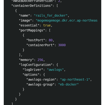
"AWSEBDockerrunVersion"
:
2
,
"containerDefinitions"
:
[
{
"name"
:
"rails_for_docker"
,
"image"
:
"mogemogemoge.dkr.ecr.ap-northeast-1.
"essential"
:
true
,
"portMappings"
:
[
{
"hostPort"
:
80
,
"containerPort"
:
3000
}
],
"memory"
:
256
,
"logConfiguration"
:
{
"logDriver"
:
"awslogs"
,
"options"
:
{
"awslogs-region"
:
"ap-northeast-1"
,
"awslogs-group"
:
"eb-docker"
}
}
}
]