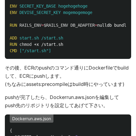
ENV
 SECRET_KEY_BASE hogehogehoge
ENV
 DEVISE_SECRET_KEY mogemogemoge
RUN 
RAILS_ENV
=
$RAILS_ENV
DB_ADAPTER
=
nulldb bundle 
ex
ADD
 start.sh /start.sh
RUN 
chmod
CMD
 ["/start.sh"]
その後、ECRのpushのコマンド通りにDockerfileでbuild
して、ECRにpushします。
(ちなみにassets:precompileはbuild時にやっています)
pushが完了したら、Dockerrun.aws.jsonを編集して
push先のリポジトリを設定してあげて下さい。
Dockerrun.aws.json
{