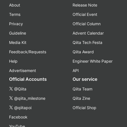
About
Release Note
Terms
Official Event
Privacy
Official Column
Guideline
Advent Calendar
Media Kit
Qiita Tech Festa
Feedback/Requests
Qiita Award
Help
Engineer White Paper
Advertisement
API
Official Accounts
Our service
@Qiita
Qiita Team
@qiita_milestone
Qiita Zine
@qiitapoi
Official Shop
Facebook
YouTube