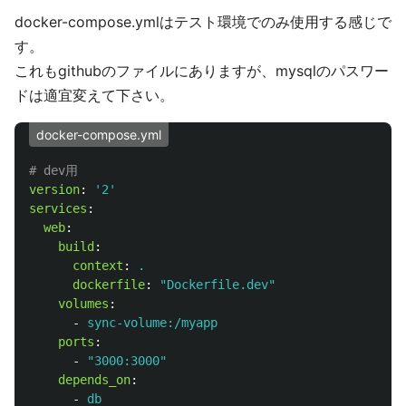
docker-compose.ymlはテスト環境でのみ使用する感じで
す。
これもgithubのファイルにありますが、mysqlのパスワー
ドは適宜変えて下さい。
docker-compose.yml
# dev用
version
:
'
2'
services
:
web
:
build
:
context
:
.
dockerfile
:
"
Dockerfile.dev"
volumes
:
-
sync-volume:/myapp
ports
:
-
"
3000:3000"
depends_on
:
-
db