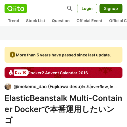
search
Login
Signup
Trend
Stock List
Question
Official Event
Official
info
More than 5 years have passed since last update.
Docker2
Advent Calendar
2016
Day 10
@
mekemo_dao
(
Fujikawa desu
)
in
overflow, Inc.
ElasticBeanstalk Multi-Contain
er Dockerで本番運用したいン
ゴ