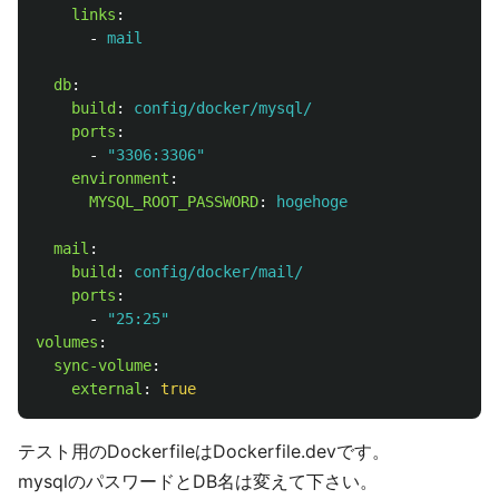
links
:
-
mail
db
:
build
:
config/docker/mysql/
ports
:
-
"
3306:3306"
environment
:
MYSQL_ROOT_PASSWORD
:
hogehoge
mail
:
build
:
config/docker/mail/
ports
:
-
"
25:25"
volumes
:
sync-volume
:
external
:
true
テスト用のDockerfileはDockerfile.devです。
mysqlのパスワードとDB名は変えて下さい。