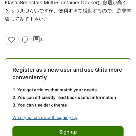
ElasticBeanstalk Multi-Container Dockerは敷居が高く
とっつきづらいですが、便利すぎて感動するので、是非体
験してみて下さい。
comment
3
Register as a new user and use Qiita more
conveniently
You get articles that match your needs
You can efficiently read back useful information
You can use dark theme
What you can do with signing up
Sign up