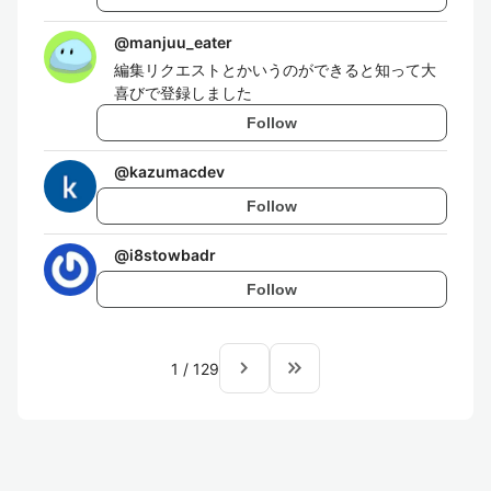
@
manjuu_eater
編集リクエストとかいうのができると知って大
喜びで登録しました
Follow
@
kazumacdev
Follow
@
i8stowbadr
Follow
navigate_next
keyboard_double_arrow_right
1
/
129