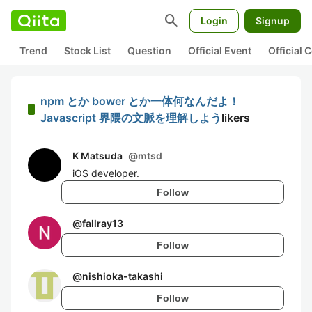
search
Login
Signup
Trend
Stock List
Question
Official Event
Official
npm とか bower とか一体何なんだよ！
Javascript 界隈の文脈を理解しよう
likers
K Matsuda
@
mtsd
iOS developer.
Follow
@
fallray13
Follow
@
nishioka-takashi
Follow