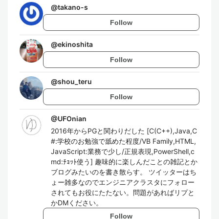
@
takano-s
Follow
@
ekinoshita
Follow
@
shou_teru
Follow
@
UFOnian
2016年からPGと関わりだした [C(C++),Java,C
#:学校のお勉強で舐めた程度/VB Family,HTML,
JavaScript:業務で少し/正規表現,PowerShell,c
md:ﾁｮｯﾄ使う] 趣味的に楽しんだことの雑記とか
ブログみたいのを書き散らす。 ツイッターはち
ょー雑多なのでエンジニアクラスタにフォロー
されてもお役にたたない。問題があればリプと
かDMください。
Follow