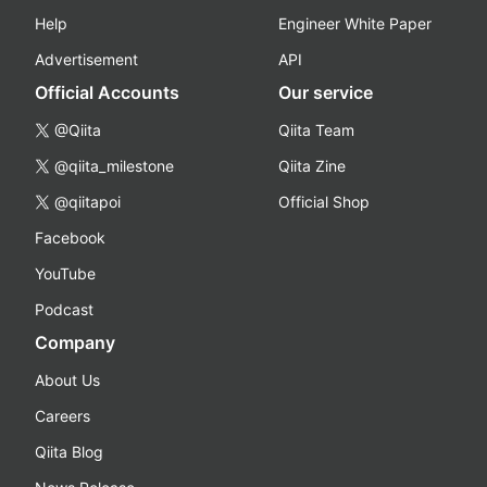
Help
Engineer White Paper
Advertisement
API
Official Accounts
Our service
@Qiita
Qiita Team
@qiita_milestone
Qiita Zine
@qiitapoi
Official Shop
Facebook
YouTube
Podcast
Company
About Us
Careers
Qiita Blog