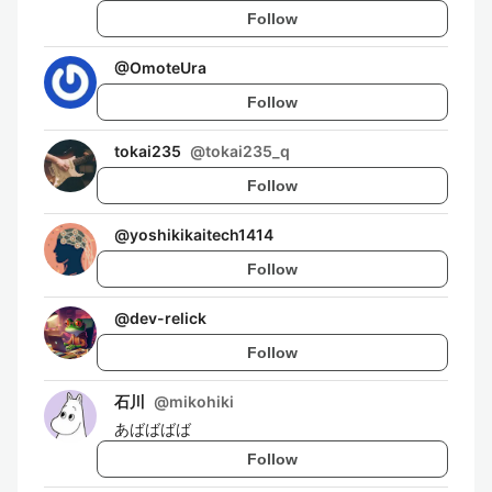
Follow
@
OmoteUra
Follow
tokai235
@
tokai235_q
Follow
@
yoshikikaitech1414
Follow
@
dev-relick
Follow
石川
@
mikohiki
あばばばば
Follow