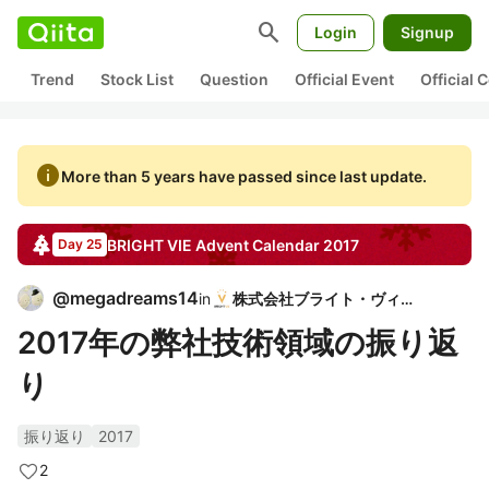
search
Login
Signup
Trend
Stock List
Question
Official Event
Official
info
More than 5 years have passed since last update.
BRIGHT VIE
Advent Calendar
2017
Day 25
@
megadreams14
in
株式会社ブライト・ヴィー
2017年の弊社技術領域の振り返
り
振り返り
2017
2