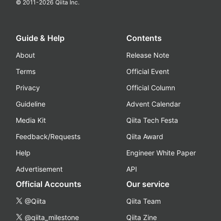
© 2011-
2026
Qiita Inc.
Guide & Help
Contents
About
Release Note
Terms
Official Event
Privacy
Official Column
Guideline
Advent Calendar
Media Kit
Qiita Tech Festa
Feedback/Requests
Qiita Award
Help
Engineer White Paper
Advertisement
API
Official Accounts
Our service
@Qiita
Qiita Team
@qiita_milestone
Qiita Zine