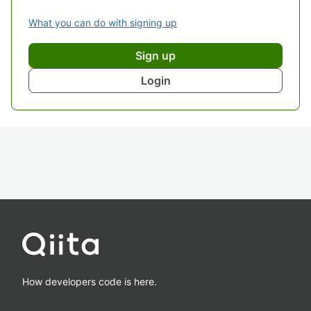
What you can do with signing up
Sign up
Login
How developers code is here.