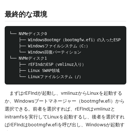
最終的な環境
└── NVMeディスク0

    ├── WindowsBootmgr（bootmgfw.efi）の入ったESP

    ├── Windowsファイルシステム（C:）

    └── Windows回復パーティション

└── NVMeディスク1

    ├── rEFIndのESP（vmlinuz入り）

    ├── Linux SWAP領域

まずはrEFIndが起動し、vmlinuzからLinuxを起動する
か、Windowsブートマネージャー（bootmgfw.efi）から
選択できる。前者を選択すれば、rEFIndはvmlinuzと
initramfsを実行してLinuxを起動するし、後者を選択すれ
ばrEFIndはbootmgfw.efiを呼び出し、Windowsが起動す