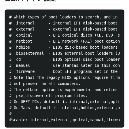
# Which types of boot loaders to search, and in what
#  internal      - internal EFI disk-based boot load
#  external      - external EFI disk-based boot load
#  optical       - EFI optical discs (CD, DVD, etc.)

#  netboot       - EFI network (PXE) boot options

#  hdbios        - BIOS disk-based boot loaders

#  biosexternal  - BIOS external boot loaders (USB, 
#  cd            - BIOS optical-disc boot loaders

#  manual        - use stanzas later in this configu
#  firmware      - boot EFI programs set in the firm
# Note that the legacy BIOS options require firmware
# not present on all computers.

# The netboot option is experimental and relies on t
# ipxe_discover.efi program files.

# On UEFI PCs, default is internal,external,optical,
# On Macs, default is internal,hdbios,external,biose
#
