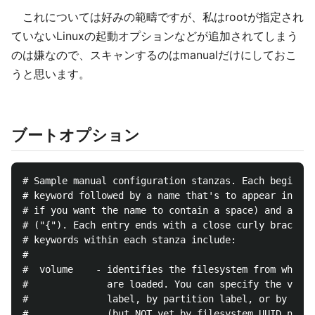
これについては好みの範疇ですが、私はrootが指定され
ていないLinuxの起動オプションなどが追加されてしまう
のは嫌なので、スキャンするのはmanualだけにしておこ
うと思います。
ブートオプション
# Sample manual configuration stanzas. Each begins w
# keyword followed by a name that's to appear in the
# if you want the name to contain a space) and an op
# ("{"). Each entry ends with a close curly brace ("
# keywords within each stanza include:

#

#  volume    - identifies the filesystem from which 
#              are loaded. You can specify the volum
#              label, by partition label, or by part
#              (but NOT yet by filesystem UUID numbe