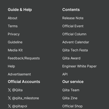
Guide & Help
Contents
About
Release Note
Terms
Official Event
Privacy
Official Column
Guideline
Advent Calendar
Media Kit
Qiita Tech Festa
Feedback/Requests
Qiita Award
Help
Engineer White Paper
Advertisement
API
Official Accounts
Our service
@Qiita
Qiita Team
@qiita_milestone
Qiita Zine
@qiitapoi
Official Shop