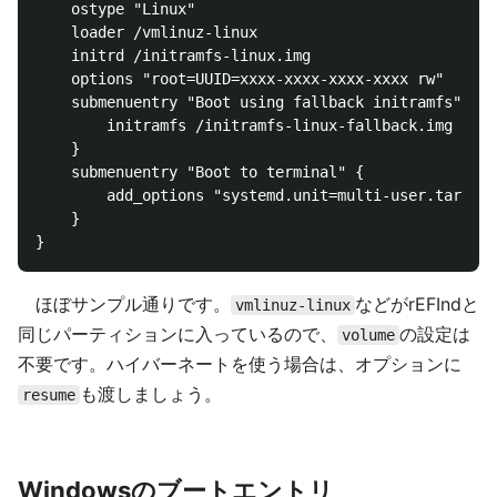
    ostype "Linux"

    loader /vmlinuz-linux

    initrd /initramfs-linux.img

    options "root=UUID=xxxx-xxxx-xxxx-xxxx rw"

    submenuentry "Boot using fallback initramfs" {

        initramfs /initramfs-linux-fallback.img

    }

    submenuentry "Boot to terminal" {

        add_options "systemd.unit=multi-user.target"

    }

ほぼサンプル通りです。
などがrEFIndと
vmlinuz-linux
同じパーティションに入っているので、
の設定は
volume
不要です。ハイバーネートを使う場合は、オプションに
も渡しましょう。
resume
Windowsのブートエントリ