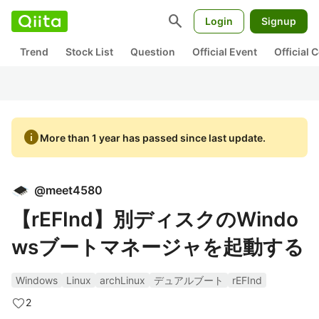
search
Login
Signup
Trend
Stock List
Question
Official Event
Official
info
More than 1 year has passed since last update.
@
meet4580
【rEFInd】別ディスクのWindo
wsブートマネージャを起動する
Windows
Linux
archLinux
デュアルブート
rEFInd
2