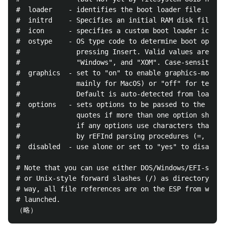
#  loader    - identifies the boot loader file

#  initrd    - Specifies an initial RAM disk file

#  icon      - specifies a custom boot loader icon

#  ostype    - OS type code to determine boot option
#              pressing Insert. Valid values are "Ma
#              "Windows", and "XOM". Case-sensitive.

#  graphics  - set to "on" to enable graphics-mode b
#              mainly for MacOS) or "off" for text-m
#              Default is auto-detected from loader 
#  options   - sets options to be passed to the boot
#              quotes if more than one option should
#              if any options use characters that mi
#              by rEFInd parsing procedures (=, /, #
#  disabled  - use alone or set to "yes" to disable 
#

# Note that you can use either DOS/Windows/EFI-style
# or Unix-style forward slashes (/) as directory sep
# way, all file references are on the ESP from which
# launched.
