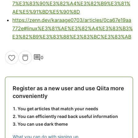
7%E3%83%90%E3%82%A4%E3%82%B9%E3%81%
AE%E5%91%BD%E5%90%8D
https://zenn.dev/karaage0703/articles/0ca67e19aa
772e#linux%E3%81%AE%E3%82%A4%E3%83%B3%
E3%82%B9%E3%83%88%E3%83%BC%E3%83%AB
comment
0
Register as a new user and use Qiita more
conveniently
You get articles that match your needs
You can efficiently read back useful information
You can use dark theme
What you can do with signing up