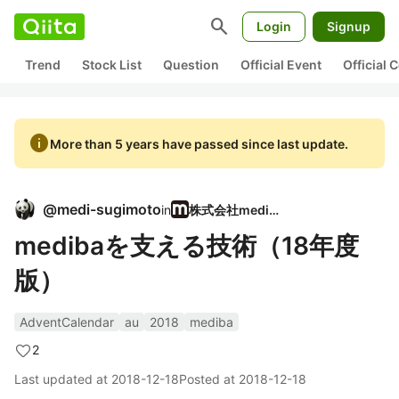
search
Login
Signup
Trend
Stock List
Question
Official Event
Official
info
More than 5 years have passed since last update.
@
medi-sugimoto
in
株式会社mediba
medibaを支える技術（18年度
版）
AdventCalendar
au
2018
mediba
2
Last updated at
2018-12-18
Posted at
2018-12-18