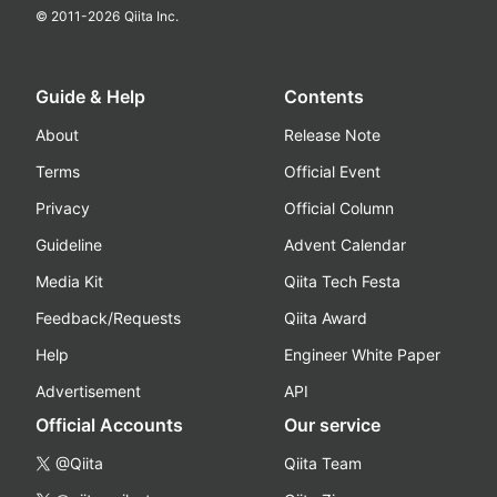
© 2011-
2026
Qiita Inc.
Guide & Help
Contents
About
Release Note
Terms
Official Event
Privacy
Official Column
Guideline
Advent Calendar
Media Kit
Qiita Tech Festa
Feedback/Requests
Qiita Award
Help
Engineer White Paper
Advertisement
API
Official Accounts
Our service
@Qiita
Qiita Team