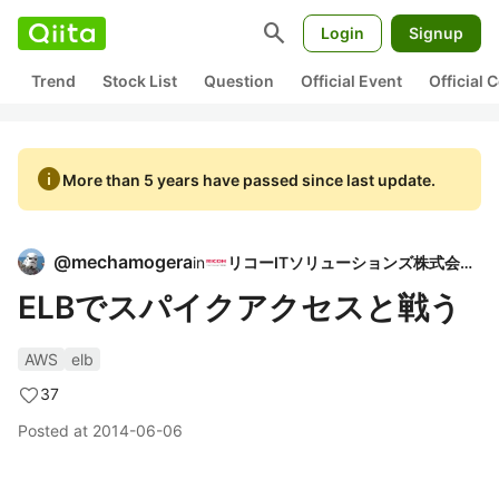
search
Login
Signup
Trend
Stock List
Question
Official Event
Official
info
More than 5 years have passed since last update.
@
mechamogera
in
リコーITソリューションズ株式会社
ELBでスパイクアクセスと戦う
AWS
elb
37
Posted at
2014-06-06