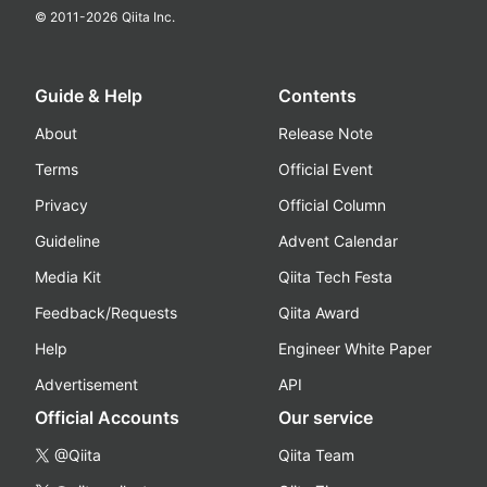
© 2011-
2026
Qiita Inc.
Guide & Help
Contents
About
Release Note
Terms
Official Event
Privacy
Official Column
Guideline
Advent Calendar
Media Kit
Qiita Tech Festa
Feedback/Requests
Qiita Award
Help
Engineer White Paper
Advertisement
API
Official Accounts
Our service
@Qiita
Qiita Team