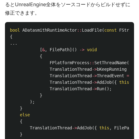
るとUnrealEngine全体をソースコードからビルドせずに
修正できます。
bool
ADatasmithRuntimeActor
::
LoadFile
(
const
FString
&
{
...
[
&
,
FilePath
]()
->
void
{
FPlatformProcess
::
SetThreadName
(
TEXT
TranslationThread
->
bKeepRunning
=
tr
TranslationThread
->
ThreadEvent
=
FPl
TranslationThread
->
AddJob
({
this
,
Fi
TranslationThread
->
Run
();
}
);
}
else
{
TranslationThread
->
AddJob
({
this
,
FilePath
}
}