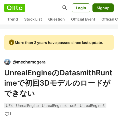
search
Login
Signup
Trend
Stock List
Question
Official Event
Official
info
More than 3 years have passed since last update.
@
mechamogera
UnrealEngineのDatasmithRunt
imeで初回3Dモデルのロードが
できない
UE4
UnrealEngine
UnrealEngine4
ue5
UnrealEngine5
1