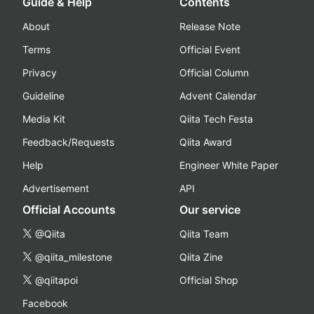
Guide & Help
Contents
About
Release Note
Terms
Official Event
Privacy
Official Column
Guideline
Advent Calendar
Media Kit
Qiita Tech Festa
Feedback/Requests
Qiita Award
Help
Engineer White Paper
Advertisement
API
Official Accounts
Our service
@Qiita
Qiita Team
@qiita_milestone
Qiita Zine
@qiitapoi
Official Shop
Facebook