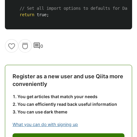
// Set all import options to defaults for Datasm
return
true
;
comment
0
Register as a new user and use Qiita more
conveniently
You get articles that match your needs
You can efficiently read back useful information
You can use dark theme
What you can do with signing up