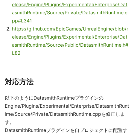
elease/Engine/Plugins/Experimental/Enterprise/Dat
asmithRuntime/Source/Private/DatasmithRuntime.c
pp#L341
https://github.com/EpicGames/UnrealEngine/blob/r
elease/Engine/Plugins/Experimental/Enterprise/Dat
asmithRuntime/Source/Public/DatasmithRuntime.h#
L82
対応方法
以下のようにDatasmithRuntimeプラグインの
Engine/Plugins/Experimental/Enterprise/DatasmithRunt
ime/Source/Private/DatasmithRuntime.cppを修正しま
す。
DatasmithRuntimeプラグインを自プロジェクトに配置す