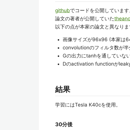
github
でコードを公開しています
論文の著者が公開していた
thea
以下の点が本家の論文と異なりま
画像サイズが96x96 (本家は64
convolutionのフィルタ数が
Gの出力にtanhを通していな
Dのactivation functionがle
結果
学習にはTesla K40cを使用。
30分後