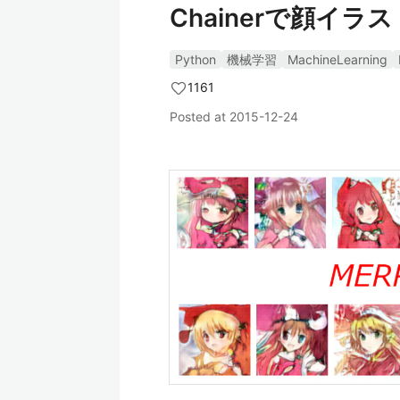
Chainerで顔イラ
Python
機械学習
MachineLearning
1161
Posted at
2015-12-24