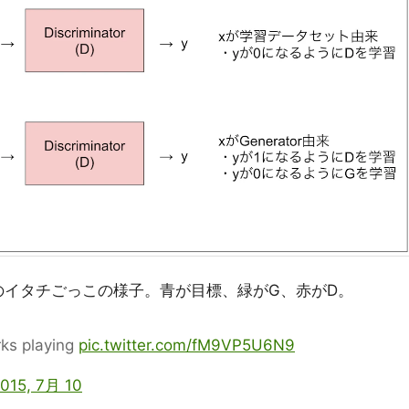
のイタチごっこの様子。青が目標、緑がG、赤がD。
rks playing
pic.twitter.com/fM9VP5U6N9
015, 7月 10