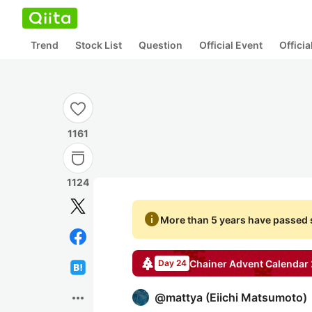
Trend
Stock List
Question
Official Event
Offici
1161
1124
info
More than 5 years have passed s
Chainer
Advent Calendar
Day 24
more_horiz
@
mattya
(
Eiichi Matsumoto
)