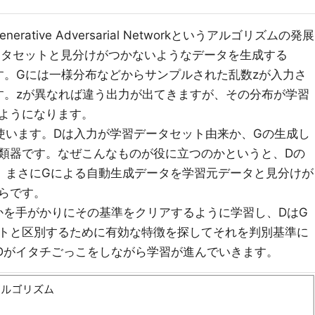
enerative Adversarial Networkというアルゴリズムの発展
ータセットと見分けがつかないようなデータを生成する
ることです。Gには一様分布などからサンプルされた乱数zが入力さ
す。zが異なれば違う出力が出てきますが、その分布が学習
ようになります。
r (D)を使います。Dは入力が学習データセット由来か、Gの生成し
類器です。なぜこんなものが役に立つのかというと、Dの
、まさにGによる自動生成データを学習元データと見分けが
らです。
かを手がかりにその基準をクリアするように学習し、DはG
トと区別するために有効な特徴を探してそれを判別基準に
Dがイタチごっこをしながら学習が進んでいきます。