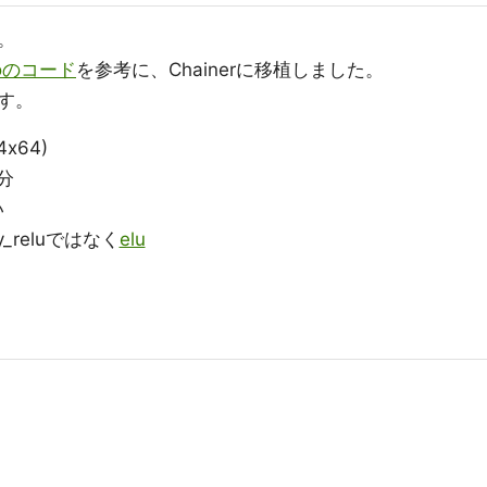
。
noのコード
を参考に、Chainerに移植しました。
す。
x64)
半分
い
aky_reluではなく
elu