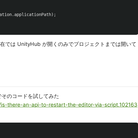
ation
.
applicationPath
);
 現在では UnityHub が開くのみでプロジェクトまでは開いて
のでそのコードを試してみた
/is-there-an-api-to-restart-the-editor-via-script.102163