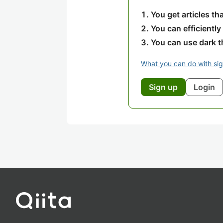
You get articles t
You can efficiently
You can use dark 
What you can do with si
Sign up
Login