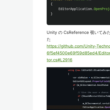
{
EditorApplication
.
OpenProj
}
Unity の CsReferenc
た
https://github.com/Unity-Tec
6f5ef4500e69f59d85ed4/Editor/M
tor.cs#L2916