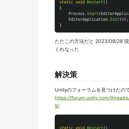
static
void
Restart
()
{
Process
.
Start
(
EditorApplic
EditorApplication
.
Exit
(
0
);
}
ただこの方法だと 2023/08/28
くれなった
解決策
Unityのフォーラムを見つけた
https://forum.unity.com/threads
9/
static
void
Restart
()