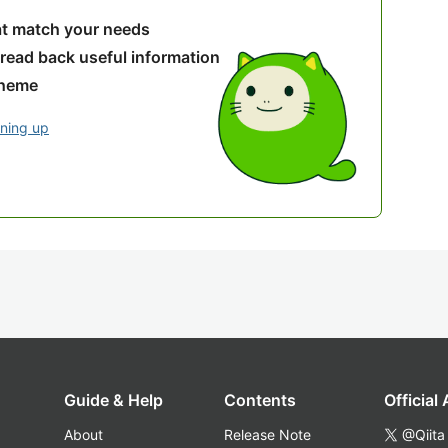
hat match your needs
 read back useful information
theme
gning up
Guide & Help
Contents
Official
About
Release Note
@Qiita