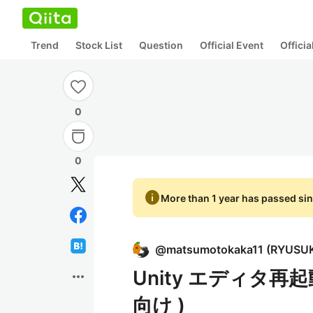
Trend
Stock List
Question
Official Event
Offici
0
0
info
More than 1 year has passed sin
@
matsumotokaka11
(
RYUSU
Unity エディタ再起
more_horiz
向け )