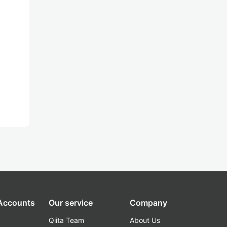
 Accounts
Our service
Company
Qiita Team
About Us