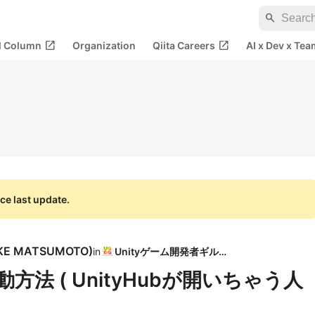
search
open_in_new
open_in_new
al Column
Organization
Qiita Careers
AI x Dev x Tea
ce last update.
KE MATSUMOTO
)
in
Unityゲーム開発者ギルド
動方法 ( UnityHubが開いちゃう人