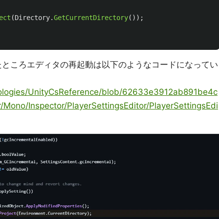
ect
(
Directory
.
GetCurrentDirectory
());
e 覗いてみたところエディタの再起動は以下のようなコードになってい
hnologies/UnityCsReference/blob/62633e3912ab891be4c
ono/Inspector/PlayerSettingsEditor/PlayerSettingsEdi