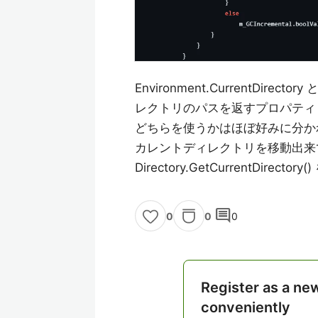
Environment.CurrentDirector
レクトリのパスを返すプロパティ o
どちらを使うかはほぼ好みに分かれるけど En
カレントディレクトリを移動出来
Directory.GetCurrentDirector
comment
0
0
0
Register as a ne
conveniently