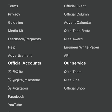
Terms
Official Event
Privacy
Official Column
Guideline
Advent Calendar
Media Kit
Qiita Tech Festa
Feedback/Requests
Qiita Award
Help
Engineer White Paper
Advertisement
API
Official Accounts
Our service
@Qiita
Qiita Team
@qiita_milestone
Qiita Zine
@qiitapoi
Official Shop
Facebook
YouTube