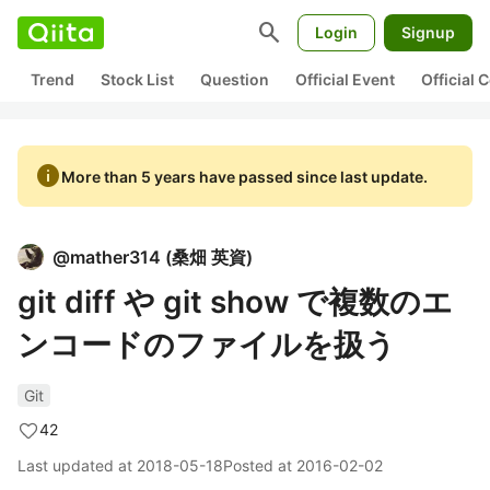
search
Login
Signup
Trend
Stock List
Question
Official Event
Official
info
More than 5 years have passed since last update.
@
mather314
(
桑畑 英資
)
git diff や git show で複数のエ
ンコードのファイルを扱う
Git
42
Last updated at
2018-05-18
Posted at
2016-02-02