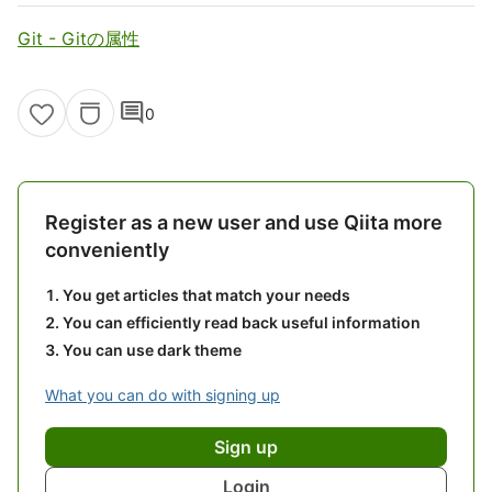
Git - Gitの属性
comment
0
Register as a new user and use Qiita more
conveniently
You get articles that match your needs
You can efficiently read back useful information
You can use dark theme
What you can do with signing up
Sign up
Login