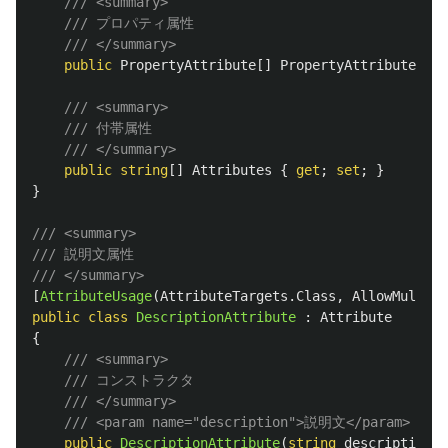
/// <summary>
/// プロパティ属性
/// </summary>
public
PropertyAttribute
[]
PropertyAttributes
{
/// <summary>
/// 付帯属性
/// </summary>
public
string
[]
Attributes
{
get
;
set
;
}
}
/// <summary>
/// 説明文属性
/// </summary>
[
AttributeUsage
(
AttributeTargets
.
Class
,
AllowMultipl
public
class
DescriptionAttribute
:
Attribute
{
/// <summary>
/// コンストラクタ
/// </summary>
/// <param name="description">説明文</param>
public
DescriptionAttribute
(
string
description
)