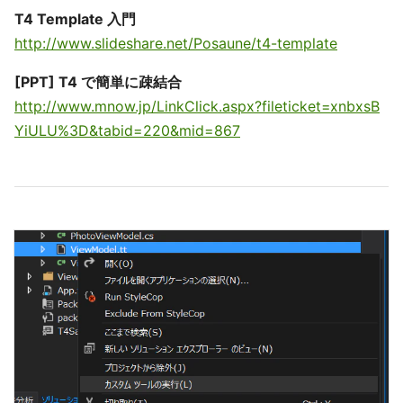
T4 Template 入門
http://www.slideshare.net/Posaune/t4-template
[PPT] T4 で簡単に疎結合
http://www.mnow.jp/LinkClick.aspx?fileticket=xnbxsB
YiULU%3D&tabid=220&mid=867