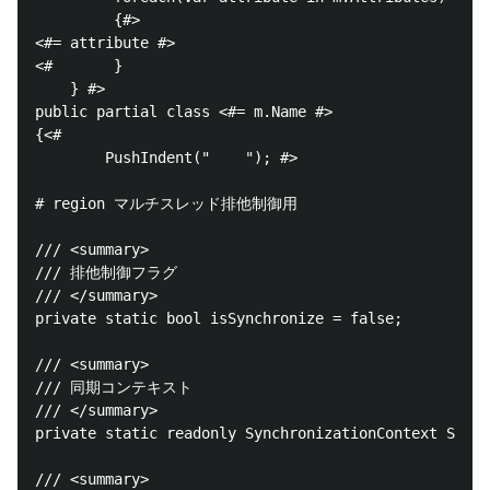
         {#>

<#= attribute #>

<#       }

    } #>

public partial class <#= m.Name #>

{<#

        PushIndent("    "); #>

# region マルチスレッド排他制御用

/// <summary>

/// 排他制御フラグ

/// </summary>

private static bool isSynchronize = false;

/// <summary>

/// 同期コンテキスト

/// </summary>

private static readonly SynchronizationContext SyncC
/// <summary>
