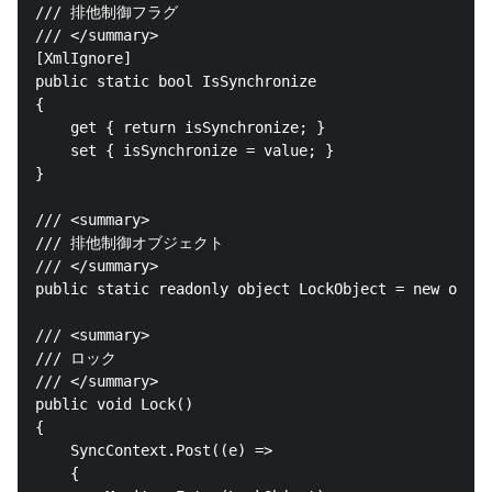
/// 排他制御フラグ

/// </summary>

[XmlIgnore]

public static bool IsSynchronize

{

    get { return isSynchronize; }

    set { isSynchronize = value; }

}

/// <summary>

/// 排他制御オブジェクト

/// </summary>

public static readonly object LockObject = new objec
/// <summary>

/// ロック

/// </summary>

public void Lock()

{

    SyncContext.Post((e) =>

    {
