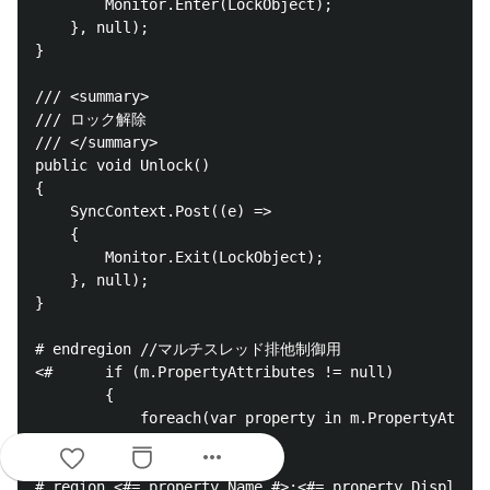
        Monitor.Enter(LockObject);

    }, null);

}

/// <summary>

/// ロック解除

/// </summary>

public void Unlock()

{

    SyncContext.Post((e) =>

    {

        Monitor.Exit(LockObject);

    }, null);

}

# endregion //マルチスレッド排他制御用

<#      if (m.PropertyAttributes != null)

        {

            foreach(var property in m.PropertyAttrib
            { #>

more_horiz
# region <#= property.Name #>:<#= property.Displa