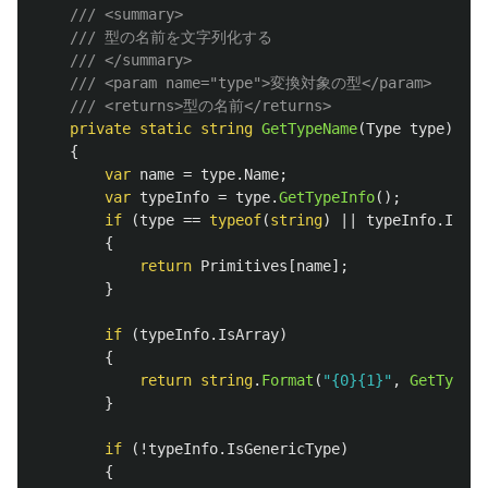
/// <summary>
/// 型の名前を文字列化する
/// </summary>
/// <param name="type">変換対象の型</param>
/// <returns>型の名前</returns>
private
static
string
GetTypeName
(
Type
type
)
{
var
name
=
type
.
Name
;
var
typeInfo
=
type
.
GetTypeInfo
();
if
(
type
==
typeof
(
string
)
||
typeInfo
.
IsPri
{
return
Primitives
[
name
];
}
if
(
typeInfo
.
IsArray
)
{
return
string
.
Format
(
"{0}{1}"
,
GetTypeNa
}
if
(!
typeInfo
.
IsGenericType
)
{