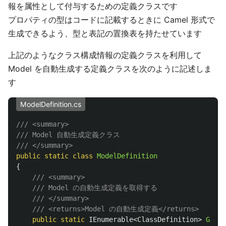
報を属性として付与するための定義クラスです
プロパティの型はコードに記載するときに Camel 形式で
生成できるよう、型と表記の置換表を持たせています
上記のようなクラス構成情報の定義クラスを利用して
Model を自動生成する定義クラスを次のように記述しま
す
ModelDefinition.cs
/// <summary>
/// Model 自動生成定義クラス
/// </summary>
public
static
class
ModelDefinition
{
/// <summary>
/// Model の自動生成定義を取得する
/// </summary>
/// <returns>Model の自動生成定義</returns>
public
static
IEnumerable
<
ClassDefinition
>
GetDe