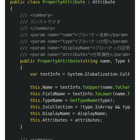
public
class
PropertyAttribute
:
Attribute
{
/// <summary>
/// コンストラクタ
/// </summary>
/// <param name="name">プロパティ名称</param>
/// <param name="type">プロパティの型</param>
/// <param name="displayName">プロパティの説明</pa
/// <param name="attributes">付帯属性</param>
public
PropertyAttribute
(
string
name
,
Type
type
,
{
var
textInfo
=
System
.
Globalization
.
CultureI
this
.
Name
=
textInfo
.
ToUpper
(
name
.
ToCharArra
this
.
FieldName
=
textInfo
.
ToLower
(
name
.
ToCha
this
.
TypeName
=
GetTypeName
(
type
);
this
.
IsCollection
=
!
type
.
IsArray
&&
type
.
Ge
this
.
DisplayName
=
displayName
;
this
.
Attributes
=
attributes
;
}
/// <summary>