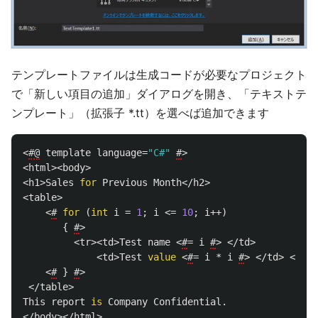
テンプレートファイルは生成コードが必要なプロジェクト
で「新しい項目の追加」ダイアログを開き、「テキストテ
ンプレート」（拡張子 *.tt）を選べば追加できます
<
#@
template
language
=
"C#"
#
>
<
html
><
body
>
<
h1
>
Sales
for
Previous
Month
</
h2
>
<
table
>
<
#
for
(
int
i
=
1
;
i
<=
10
;
i
++)
{
#
>
<
tr
><
td
>
Test
name
<
#
=
i
#
>
</
td
>
<
td
>
Test
value
<
#
=
i
*
i
#
>
</
td
>
</
tr
>
<
#
}
#
>
</
table
>
This
report
is
Company
Confidential
.
</
body
></
html
>