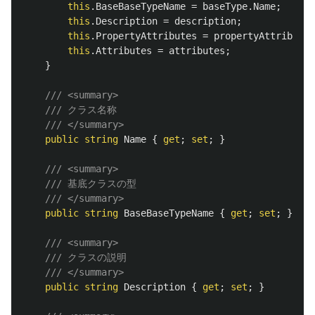
this
.
BaseBaseTypeName
=
baseType
.
Name
;
this
.
Description
=
description
;
this
.
PropertyAttributes
=
propertyAttributes
this
.
Attributes
=
attributes
;
}
/// <summary>
/// クラス名称
/// </summary>
public
string
Name
{
get
;
set
;
}
/// <summary>
/// 基底クラスの型
/// </summary>
public
string
BaseBaseTypeName
{
get
;
set
;
}
/// <summary>
/// クラスの説明
/// </summary>
public
string
Description
{
get
;
set
;
}