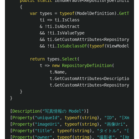
public
static
IEnumerable
<
RepositoryDefinition
>
{
var
types
=
typeof
(
ModelDefinition
).
GetTypeI
ti
=>
ti
.
IsClass
&
!
ti
.
IsAbstract
&&
!
ti
.
IsValueType
&&
ti
.
GetCustomAttributes
<
RepositoryAttr
&&
!
ti
.
IsSubclassOf
(
typeof
(
ViewModelBase
return
types
.
Select
(
t
=>
new
RepositoryDefinition
(
t
.
Name
,
t
.
GetCustomAttributes
<
DescriptionAtt
t
.
GetCustomAttributes
<
RepositoryAttr
}
}
[
Description
(
"写真情報の Model"
)]
[
Property
(
"uniqueId"
,
typeof
(
string
),
"ID"
,
"[XmlAtt
[
Property
(
"imageUri"
,
typeof
(
string
),
"画像Uri"
,
"[X
[
Property
(
"title"
,
typeof
(
string
),
"タイトル"
,
"[XmlA
[
Property
(
"owner"
,
typeof
(
string
),
"撮影者"
,
"[XmlAt