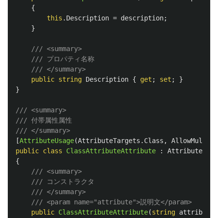
{
this
.
Description
=
description
;
}
/// <summary>
/// プロパティ名称
/// </summary>
public
string
Description
{
get
;
set
;
}
}
/// <summary>
/// 付帯属性属性
/// </summary>
[
AttributeUsage
(
AttributeTargets
.
Class
,
AllowMultipl
public
class
ClassAttributeAttribute
:
Attribute
{
/// <summary>
/// コンストラクタ
/// </summary>
/// <param name="attribute">説明文</param>
public
ClassAttributeAttribute
(
string
attribute
)