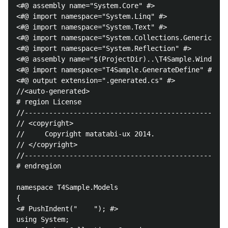
<#@ assembly name="System.Core" #>

<#@ import namespace="System.Linq" #>

<#@ import namespace="System.Text" #>

<#@ import namespace="System.Collections.Generic" #>

<#@ import namespace="System.Reflection" #>

<#@ assembly name="$(ProjectDir)..\T4Sample.Windows\
<#@ import namespace="T4Sample.GenerateDefine" #>

<#@ output extension=".generated.cs" #>

//<auto-generated>

# region License

//--------------------------------------------------
// <copyright>

//     Copyright matatabi-ux 2014.

// </copyright>

//--------------------------------------------------
# endregion

namespace T4Sample.Models

{

<# PushIndent("    "); #>

using System;
