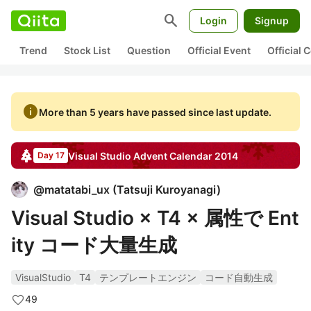
search
Login
Signup
Trend
Stock List
Question
Official Event
Official
info
More than 5 years have passed since last update.
Visual Studio
Advent Calendar
2014
Day 17
@
matatabi_ux
(
Tatsuji Kuroyanagi
)
Visual Studio × T4 × 属性で Ent
ity コード大量生成
VisualStudio
T4
テンプレートエンジン
コード自動生成
49