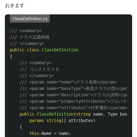
おきます
ClassDefinition.cs
/// <summary>
/// クラス定義情報
/// </summary>
public
class
ClassDefinition
{
/// <summary>
/// コンストラクタ
/// </summary>
/// <param name="name">クラス名称</param>
/// <param name="baseType">基底クラスの型</param>
/// <param name="description">クラスの説明</param
/// <param name="propertyAttributes">プロパティ属
/// <param name="attributes">付帯属性</param>
public
ClassDefinition
(
string
name
,
Type
baseTyp
params
string
[]
attributes
)
{
this
.
Name
=
name
;