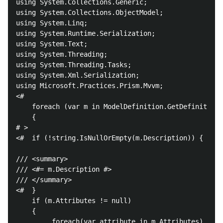
using System.Collections.Generic;

using System.Collections.ObjectModel;

using System.Linq;

using System.Runtime.Serialization;

using System.Text;

using System.Threading;

using System.Threading.Tasks;

using System.Xml.Serialization;

using Microsoft.Practices.Prism.Mvvm;

<#

    foreach (var m in ModelDefinition.GetDefinitions
    {

# >

<#  if (!string.IsNullOrEmpty(m.Description)) { #>

/// <summary>

/// <#= m.Description #>

/// </summary>

<#  } 

    if (m.Attributes != null)

    {

         foreach(var attribute in m.Attributes)
