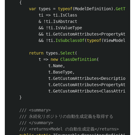
{
var
types
=
typeof
(
ModelDefinition
).
GetTypeI
ti
=>
ti
.
IsClass
&
!
ti
.
IsAbstract
&&
!
ti
.
IsValueType
&&
ti
.
GetCustomAttributes
<
PropertyAttrib
&&
!
ti
.
IsSubclassOf
(
typeof
(
ViewModelBase
return
types
.
Select
(
t
=>
new
ClassDefinition
(
t
.
Name
,
t
.
BaseType
,
t
.
GetCustomAttributes
<
DescriptionAtt
t
.
GetCustomAttributes
<
PropertyAttrib
t
.
GetCustomAttributes
<
ClassAttribute
}
/// <summary>
/// 永続化リポジトリの自動生成定義を取得する
/// </summary>
/// <returns>Model の自動生成定義</returns>