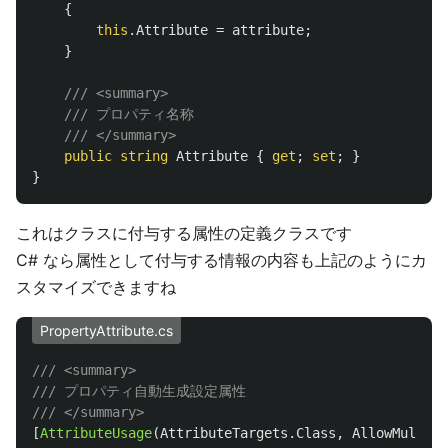
{
this
.
Attribute
=
attribute
;
}
/// <summary>
/// プロパティ名称
/// </summary>
public
string
Attribute
{
get
;
set
;
}
}
これはクラスに付与する属性の定義クラスです
C# なら属性として付与する情報の内容も上記のようにカ
スタマイズできますね
PropertyAttribute.cs
/// <summary>
/// プロパティ自動生成設定属性
/// </summary>
[
AttributeUsage
(
AttributeTargets
.
Class
,
AllowMultipl