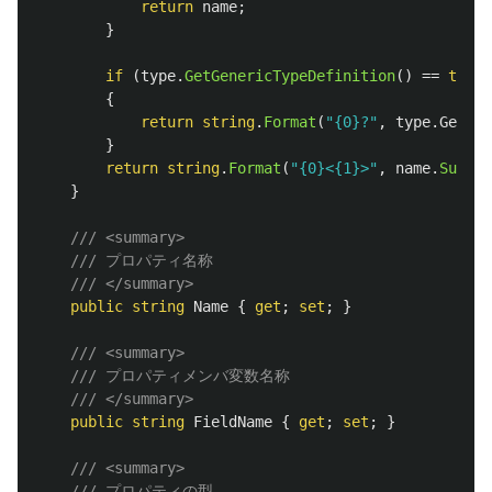
return
name
;
}
if
(
type
.
GetGenericTypeDefinition
()
==
typeo
{
return
string
.
Format
(
"{0}?"
,
type
.
Generi
}
return
string
.
Format
(
"{0}<{1}>"
,
name
.
Substr
}
/// <summary>
/// プロパティ名称
/// </summary>
public
string
Name
{
get
;
set
;
}
/// <summary>
/// プロパティメンバ変数名称
/// </summary>
public
string
FieldName
{
get
;
set
;
}
/// <summary>
/// プロパティの型