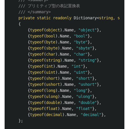
/// プリミティブ型の表記置換表
/// </summary>
private
static
readonly
Dictionary
<
string
,
strin
{
{
typeof
(
object
).
Name
,
"object"
},
{
typeof
(
bool
).
Name
,
"bool"
},
{
typeof
(
byte
).
Name
,
"byte"
},
{
typeof
(
sbyte
).
Name
,
"sbyte"
},
{
typeof
(
char
).
Name
,
"char"
},
{
typeof
(
string
).
Name
,
"string"
},
{
typeof
(
int
).
Name
,
"int"
},
{
typeof
(
uint
).
Name
,
"uint"
},
{
typeof
(
short
).
Name
,
"short"
},
{
typeof
(
ushort
).
Name
,
"ushort"
},
{
typeof
(
long
).
Name
,
"long"
},
{
typeof
(
ulong
).
Name
,
"ulong"
},
{
typeof
(
double
).
Name
,
"double"
},
{
typeof
(
float
).
Name
,
"float"
},
{
typeof
(
decimal
).
Name
,
"decimal"
},
};