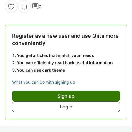
comment
0
Register as a new user and use Qiita more
conveniently
You get articles that match your needs
You can efficiently read back useful information
You can use dark theme
What you can do with signing up
Sign up
Login