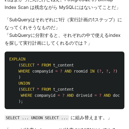
Index Scan は残念ながら MySQLにはないってことだ」
「SubQueryはそれぞれに1行（実行計画の1ステップ）に
なってくれそうなものだ」
「SubQueryに分割すると、それぞれの中で使えるindex
を探して実行計画にしてくれるのでは？」
EXPLAIN
(
SELECT
*
FROM
t_content
WHERE
companyid
=
?
AND
roomid
IN
(
?
,
?
,
?
)
)
UNION
(
SELECT
*
FROM
t_content
WHERE
companyid
=
?
AND
driveid
=
?
AND
documen
);
に組み替えます。」
SELECT ... UNION SELECT ...