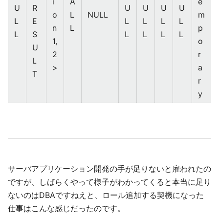
i
A
e
U
R
U
U
U
U
o
L
NULL
m
L
E
L
L
L
L
n
L
p
L
S
L
L
L
L
1,
o
U
2
r
L
>
a
T
r
y
サーバアプリケーション開発の手が足りないと雇われたの
ですが、しばらくやって様子がわかってくると本当に足り
ないのはDBAですねえと、ロール追加する契機になった
仕事はこんな感じだったのです。