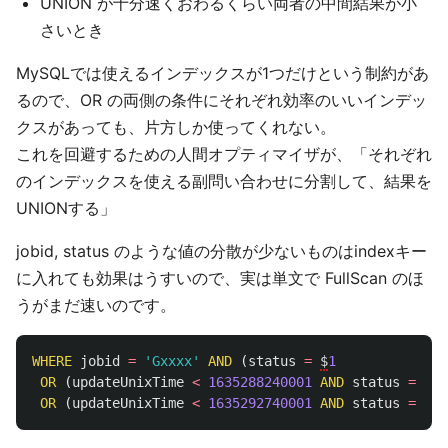
UNION が十分速くおわるくらい両者の中間結果が小
さいとき
MySQLでは使えるインデックスが1つだけという制約があ
るので、OR の両側の条件にそれぞれ効率のいいインデッ
クスがあっても、片方しか使ってくれない。
これを回避するための人間オプティマイザが、「それぞれ
のインデックスを使える副問い合わせに分割して、結果を
UNIONする」
jobid, status のような値の分散が少ないものはindexキー
に入れても効果はうすいので、実は単文で FullScan のほ
うがまだ速いのです。
WHERE
jobid
=
'Gxxxx'
AND
(
status
=
$
1
OR
(
updateUnixTime
<
1635288240001
AND
status
=
$
2
)
OR
(
updateUnixTime
<
1635292740001
AND
status
=
$
3
)