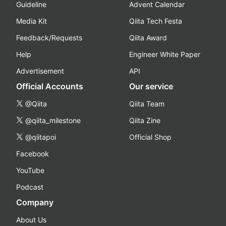
Guideline
Advent Calendar
Media Kit
Qiita Tech Festa
Feedback/Requests
Qiita Award
Help
Engineer White Paper
Advertisement
API
Official Accounts
Our service
@Qiita
Qiita Team
@qiita_milestone
Qiita Zine
@qiitapoi
Official Shop
Facebook
YouTube
Podcast
Company
About Us