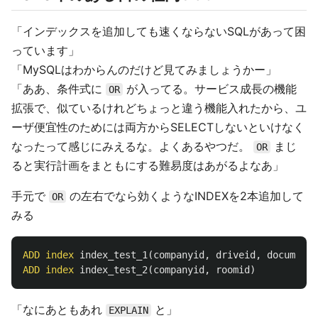
「インデックスを追加しても速くならないSQLがあって困
っています」
「MySQLはわからんのだけど見てみましょうかー」
「ああ、条件式に
が入ってる。サービス成長の機能
OR
拡張で、似ているけれどちょっと違う機能入れたから、ユ
ーザ便宜性のためには両方からSELECTしないといけなく
なったって感じにみえるな。よくあるやつだ。
まじ
OR
ると実行計画をまともにする難易度はあがるよなあ」
手元で
の左右でなら効くようなINDEXを2本追加して
OR
みる
ADD
index
index_test_1
(
companyid
,
driveid
,
documenti
ADD
index
index_test_2
(
companyid
,
roomid
)
「なにあともあれ
と」
EXPLAIN