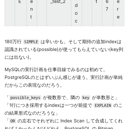
E
e
_test_2
t
6
e
d
n
7
r
o
t
e
c
180万行
は辛いかも。そして期待の追加indexは
SIMPLE
認識されている(possible)が使ってもらえていない(key列
には出ない)。
MySQLの実行計画を仕事目線でみるのは初めて。
PostgreSQLのとはずいぶん感じが違う。実行計画が単純
だからこの表現なのだろう。
「
が複数形で、隣の
が単数形と」
possible_keys
key
「1行につき採用するindexは一つが前提で
のこ
EXPLAIN
の結果形式なのだろうな」
「
の左右でそれぞれに Index Scan して合成してくれ
OR
ればよかったんだけどねえ。PostgreSQL の Bitmap