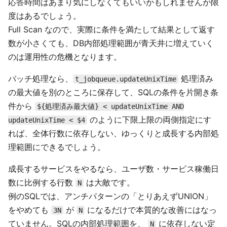
応答時間はあまり気にしなくてもいいかもしれませんが限
度はあるでしょう。
Full Scan なので、実際に条件を満たして結果として返す
数が小さくても、DB内部処理範囲が青天井に増えていく
のは運用性の危機となります。
バッチ処理なら、
処理済み
t_jobqueue.updateUnixTime
の最大値を別のところに保存して、SQLの条件を片開き条
件から
${処理済み最大値} < updateUnixTime AND
のように下限上限の両側指定にす
updateUnixTime < $4
れば、全体行数に依存しない、ゆっくりと成長する内部処
理範囲にできるでしょう。
成長するサービスをやるなら、ユーザ数・サービス稼働日
数に比例する行数
は大敵です。
N
例のSQLでは、アンチパターンの「とりあえずUNION」
をやめても
が
になるだけで本質的な改善にはなっ
3N
N
ていません。SQLの内部処理範囲を、
に依存しない定
N