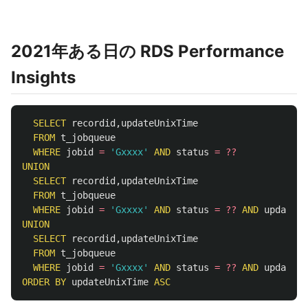
2021年ある日の RDS Performance
Insights
SELECT
recordid
,
updateUnixTime
FROM
t_jobqueue
WHERE
jobid
=
'Gxxxx'
AND
status
=
??
UNION
SELECT
recordid
,
updateUnixTime
FROM
t_jobqueue
WHERE
jobid
=
'Gxxxx'
AND
status
=
??
AND
updateUn
UNION
SELECT
recordid
,
updateUnixTime
FROM
t_jobqueue
WHERE
jobid
=
'Gxxxx'
AND
status
=
??
AND
updateUn
ORDER
BY
updateUnixTime
ASC