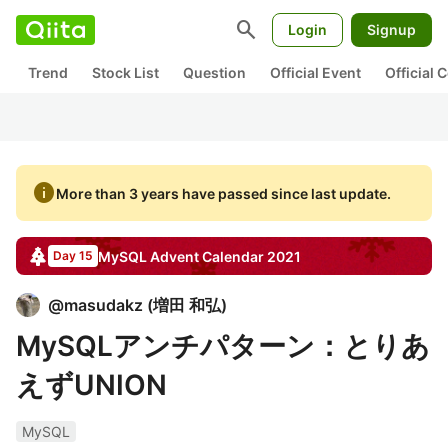
search
Login
Signup
Trend
Stock List
Question
Official Event
Official
info
More than 3 years have passed since last update.
MySQL
Advent Calendar
2021
Day 15
@
masudakz
(
増田 和弘
)
MySQLアンチパターン：とりあ
えずUNION
MySQL