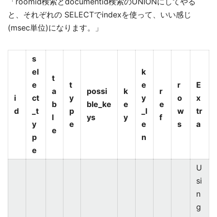
「roomid検索とdocumentid検索のUNIONにしてやる
と、それぞれの SELECTでindexを使って、いい感じ
(msec単位)になります。」
s
el
k
t
e
t
e
r
E
a
possi
k
r
i
ct
y
y
o
x
b
ble_ke
e
e
d
_t
p
_l
w
tr
l
ys
y
f
y
e
e
s
a
e
p
n
e
U
si
n
g