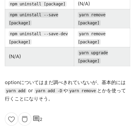
(N/A)
npm uninstall [package]
npm uninstall --save
yarn remove
[package]
[package]
npm uninstall --save-dev
yarn remove
[package]
[package]
yarn upgrade
(N/A)
[package]
optionについてはまだ調べきれていないが、基本的には
or
や
とかを使って
yarn add
yarn add -D
yarn remove
行くことになりそう。
comment
2