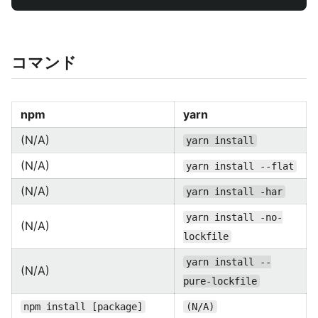
コマンド
npm
yarn
(N/A)
yarn install
(N/A)
yarn install --flat
(N/A)
yarn install -har
yarn install -no-
(N/A)
lockfile
yarn install --
(N/A)
pure-lockfile
npm install [package]
(N/A)