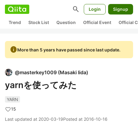
search
Login
Signup
Trend
Stock List
Question
Official Event
Official
info
More than 5 years have passed since last update.
@
masterkey1009
(
Masaki Iida
)
yarnを使ってみた
YARN
15
Last updated at
2020-03-19
Posted at
2016-10-16