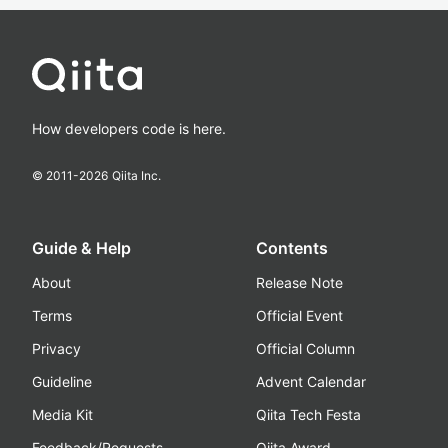
How developers code is here.
© 2011-
2026
Qiita Inc.
Guide & Help
Contents
About
Release Note
Terms
Official Event
Privacy
Official Column
Guideline
Advent Calendar
Media Kit
Qiita Tech Festa
Feedback/Requests
Qiita Award