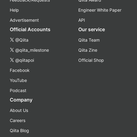
Help
Engineer White Paper
Advertisement
API
Official Accounts
Our service
@Qiita
Qiita Team
@qiita_milestone
Qiita Zine
@qiitapoi
Official Shop
Facebook
YouTube
Podcast
Company
About Us
Careers
Qiita Blog