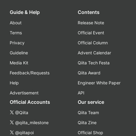
Guide & Help
Contents
About
Release Note
Terms
Official Event
Privacy
Official Column
Guideline
Advent Calendar
Media Kit
Qiita Tech Festa
Feedback/Requests
Qiita Award
Help
Engineer White Paper
Advertisement
API
Official Accounts
Our service
@Qiita
Qiita Team
@qiita_milestone
Qiita Zine
@qiitapoi
Official Shop