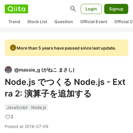
search
Login
Signup
Trend
Stock List
Question
Official Event
Official
info
More than 5 years have passed since last update.
@
massie_g
(
がねこ まさし
)
Node.js でつくる Node.js - Ext
ra 2: 演算子を追加する
JavaScript
Node.js
2
Posted at
2018-07-09