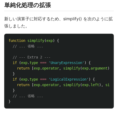
単純化処理の拡張
新しい演算子に対応するため、simplify() を次のように拡
張しました。
function
simplify
(
exp
)
{
// ... 省略 ...
// --- Extra 2 ---
if 
(
exp
.
type
===
'
UnaryExpression
'
)
{
return
[
exp
.
operator
,
simplify
(
exp
.
argument
)];
}
if 
(
exp
.
type
===
'
LogicalExpression
'
)
{
return
[
exp
.
operator
,
simplify
(
exp
.
left
),
simpli
}
// ... 省略 ...
}