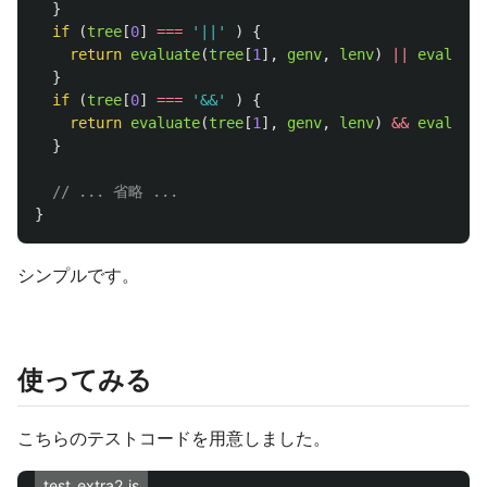
}
if 
(
tree
[
0
]
===
'
||
'
)
{
return
evaluate
(
tree
[
1
],
genv
,
lenv
)
||
evaluate
}
if 
(
tree
[
0
]
===
'
&&
'
)
{
return
evaluate
(
tree
[
1
],
genv
,
lenv
)
&&
evaluate
}
// ... 省略 ...
}
シンプルです。
使ってみる
こちらのテストコードを用意しました。
test_extra2.js