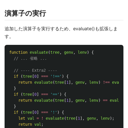
演算子の実行
追加した演算子を実行するため、evaluate()も拡張しま
す。
function
evaluate
(
tree
,
genv
,
lenv
)
{
// ... 省略 ...
// ---- Extra2 ----
if 
(
tree
[
0
]
===
'
!==
'
)
{
return
evaluate
(
tree
[
1
],
genv
,
lenv
)
!==
evaluat
}
if 
(
tree
[
0
]
===
'
==
'
)
{
return
evaluate
(
tree
[
1
],
genv
,
lenv
)
==
evaluate
}
if 
(
tree
[
0
]
===
'
!
'
)
{
let
val
=
!
evaluate
(
tree
[
1
],
genv
,
lenv
);
return
val
;