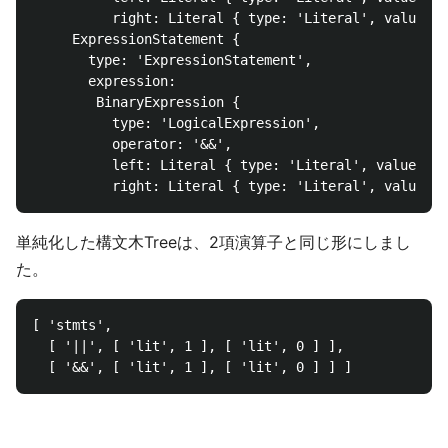
          right: Literal { type: 'Literal', value: 0
     ExpressionStatement {

       type: 'ExpressionStatement',

       expression:

        BinaryExpression {

          type: 'LogicalExpression',

          operator: '&&',

          left: Literal { type: 'Literal', value: 1,
単純化した構文木Treeは、2項演算子と同じ形にしまし
た。
[ 'stmts',

  [ '||', [ 'lit', 1 ], [ 'lit', 0 ] ],
