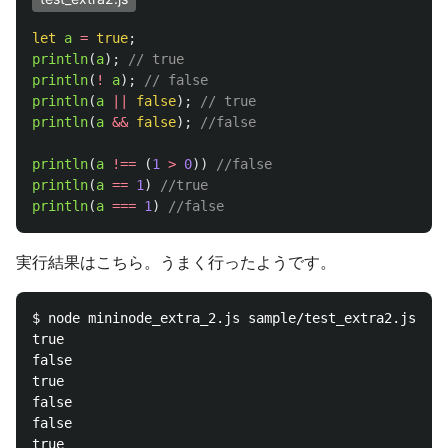
let
a
=
true
;
println
(
a
);
// true
println
(
!
a
);
// false
println
(
a
||
false
);
// true
println
(
a
&&
false
);
//false 
println
(
a
!==
(
1
>
0
))
//false
println
(
a
==
1
)
//true
println
(
a
===
1
)
//false
実行結果はこちら。うまく行ったようです。
$ node mininode_extra_2.js sample/test_extra2.js

true

false

true

false

false

true
