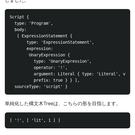
しました。
Script {

  type: 'Program',

  body:

   [ ExpressionStatement {

       type: 'ExpressionStatement',

       expression:

        UnaryExpression {

          type: 'UnaryExpression',

          operator: '!',

          argument: Literal { type: 'Literal', value
          prefix: true } } ],

単純化した構文木Treeは、こちらの形を目指します。