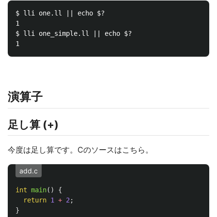
$ lli one.ll || echo $?

1

$ lli one_simple.ll || echo $?

演算子
足し算 (+)
今度は足し算です。Cのソースはこちら。
add.c
int
main
()
{
return
1
+
2
;
}