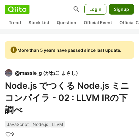
search
Login
Signup
Trend
Stock List
Question
Official Event
Official
info
More than 5 years have passed since last update.
@
massie_g
(
がねこ まさし
)
Node.js でつくる Node.js ミニ
コンパイラ - 02 : LLVM IRの下
調べ
JavaScript
Node.js
LLVM
9