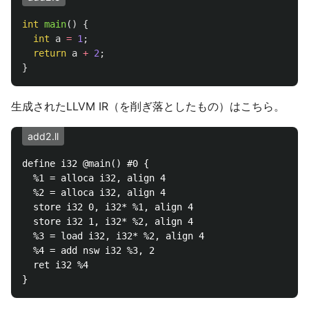
int
main
()
{
int
a
=
1
;
return
a
+
2
;
}
生成されたLLVM IR（を削ぎ落としたもの）はこちら。
add2.ll
define i32 @main() #0 {

  %1 = alloca i32, align 4

  %2 = alloca i32, align 4

  store i32 0, i32* %1, align 4

  store i32 1, i32* %2, align 4

  %3 = load i32, i32* %2, align 4

  %4 = add nsw i32 %3, 2

  ret i32 %4
