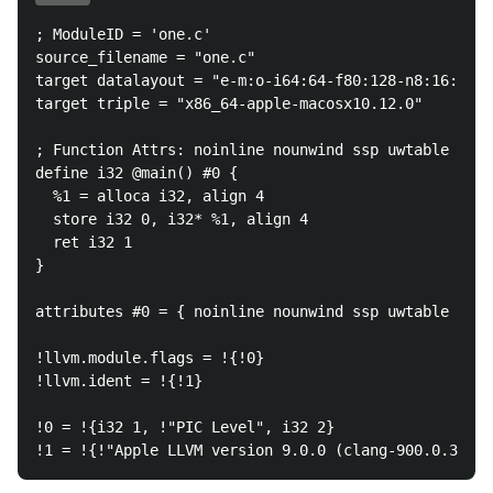
; ModuleID = 'one.c'

source_filename = "one.c"

target datalayout = "e-m:o-i64:64-f80:128-n8:16:32:6
target triple = "x86_64-apple-macosx10.12.0"

; Function Attrs: noinline nounwind ssp uwtable

define i32 @main() #0 {

  %1 = alloca i32, align 4

  store i32 0, i32* %1, align 4

  ret i32 1

}

attributes #0 = { noinline nounwind ssp uwtable "cor
!llvm.module.flags = !{!0}

!llvm.ident = !{!1}

!0 = !{i32 1, !"PIC Level", i32 2}
