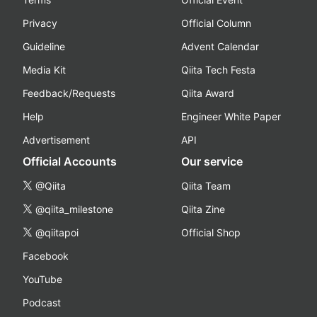
Privacy
Official Column
Guideline
Advent Calendar
Media Kit
Qiita Tech Festa
Feedback/Requests
Qiita Award
Help
Engineer White Paper
Advertisement
API
Official Accounts
Our service
@Qiita
Qiita Team
@qiita_milestone
Qiita Zine
@qiitapoi
Official Shop
Facebook
YouTube
Podcast