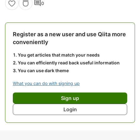
comment
0
Register as a new user and use Qiita more
conveniently
You get articles that match your needs
You can efficiently read back useful information
You can use dark theme
What you can do with signing up
Sign up
Login