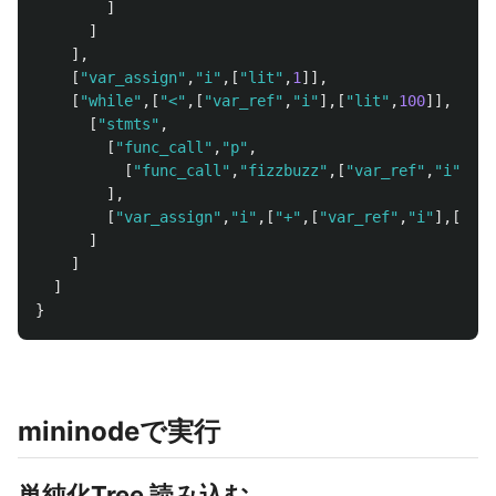
]
]
],
[
"var_assign"
,
"i"
,[
"lit"
,
1
]],
[
"while"
,[
"<"
,[
"var_ref"
,
"i"
],[
"lit"
,
100
]],
[
"stmts"
,
[
"func_call"
,
"p"
,
[
"func_call"
,
"fizzbuzz"
,[
"var_ref"
,
"i"
]]
],
[
"var_assign"
,
"i"
,[
"+"
,[
"var_ref"
,
"i"
],[
"lit
]
]
]
}
mininodeで実行
単純化Tree 読み込む