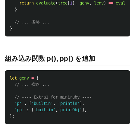
return
evaluate
(
tree
[
1
],
genv
,
lenv
)
==
evaluate
}
// ... 省略 ...
}
組み込み関数 p(), pp() を追加
let
genv
=
{
// ... 省略 ...
// ---- Extra1 for miniruby ----
'
p
'
:
[
'
builtin
'
,
'
println
'
],
'
pp
'
:
[
'
builtin
'
,
'
printObj
'
],
};