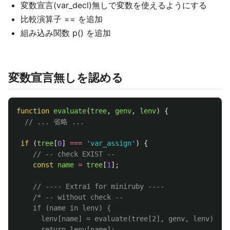
変数宣言(var_decl)無しで変数を使えるようにする
比較演算子 == を追加
組み込み関数 p() を追加
変数宣言無しを認める
function
evaluate
(
tree
,
genv
,
lenv
)
{
// ... 省略 ...
if 
(
tree
[
0
]
===
'
var_assign
'
)
{
// -- check EXIST --
const
name
=
tree
[
1
];
// ---- Extra1 for miniruby ----
/* -- without check --

    if (name in lenv) {

      lenv[name] = evaluate(tree[2], genv, lenv);

      return lenv[name];
