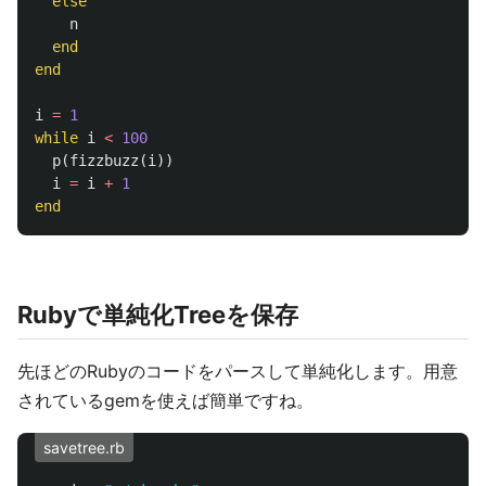
else
n
end
end
i
=
1
while
i
<
100
p
(
fizzbuzz
(
i
))
i
=
i
+
1
end
Rubyで単純化Treeを保存
先ほどのRubyのコードをパースして単純化します。用意
されているgemを使えば簡単ですね。
savetree.rb