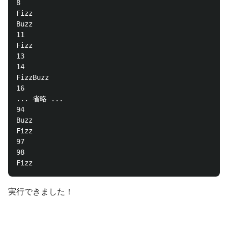
8

Fizz

Buzz

11

Fizz

13

14

FizzBuzz

16

... 省略 ...

94

Buzz

Fizz

97

98

実行できました！