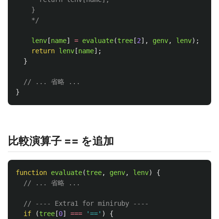
    }

    */
lenv
[
name
]
=
evaluate
(
tree
[
2
],
genv
,
lenv
);
return
lenv
[
name
];
}
// ... 省略 ...
}
比較演算子 == を追加
function
evaluate
(
tree
,
genv
,
lenv
)
{
// ... 省略 ...
// ---- Extra1 for miniruby ----
if 
(
tree
[
0
]
===
'
==
'
)
{