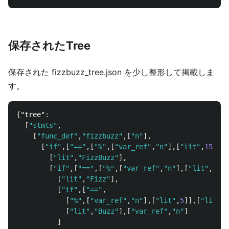
保存されたTree
保存された fizzbuzz_tree.json を少し整形して掲載しま
す。
{
"tree"
:
[
"stmts"
,
[
"func_def"
,
"fizzbuzz"
,[
"n"
],
[
"if"
,[
"=="
,[
"%"
,[
"var_ref"
,
"n"
],[
"lit"
,
15
]],[
[
"lit"
,
"FizzBuzz"
],
[
"if"
,[
"=="
,[
"%"
,[
"var_ref"
,
"n"
],[
"lit"
,
3
]],
[
"lit"
,
"Fizz"
],
[
"if"
,[
"=="
,
[
"%"
,[
"var_ref"
,
"n"
],[
"lit"
,
5
]],[
"lit"
,
0
[
"lit"
,
"Buzz"
],[
"var_ref"
,
"n"
]
]