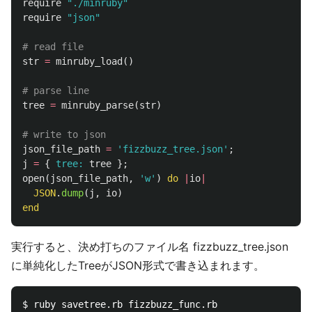
require
"./minruby"
require
"json"
# read file 
str
=
minruby_load
()
# parse line
tree
=
minruby_parse
(
str
)
# write to json
json_file_path
=
'fizzbuzz_tree.json'
;
j
=
{
tree: 
tree
};
open
(
json_file_path
,
'w'
)
do
|
io
|
JSON
.
dump
(
j
,
io
)
end
実行すると、決め打ちのファイル名 fizzbuzz_tree.json
に単純化したTreeがJSON形式で書き込まれます。