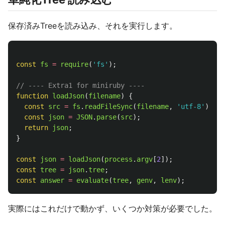
保存済みTreeを読み込み、それを実行します。
const
fs
=
require
(
'
fs
'
);
// ---- Extra1 for miniruby ----
function
loadJson
(
filename
)
{
const
src
=
fs
.
readFileSync
(
filename
,
'
utf-8
'
);
const
json
=
JSON
.
parse
(
src
);
return
json
;
}
const
json
=
loadJson
(
process
.
argv
[
2
]);
const
tree
=
json
.
tree
;
const
answer
=
evaluate
(
tree
,
genv
,
lenv
);
実際にはこれだけで動かず、いくつか対策が必要でした。