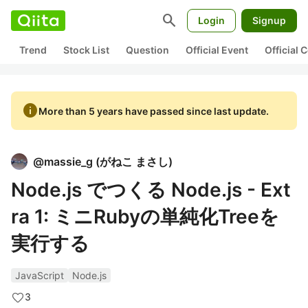
search
Login
Signup
Trend
Stock List
Question
Official Event
Official
info
More than 5 years have passed since last update.
@
massie_g
(
がねこ まさし
)
Node.js でつくる Node.js - Ext
ra 1: ミニRubyの単純化Treeを
実行する
JavaScript
Node.js
3