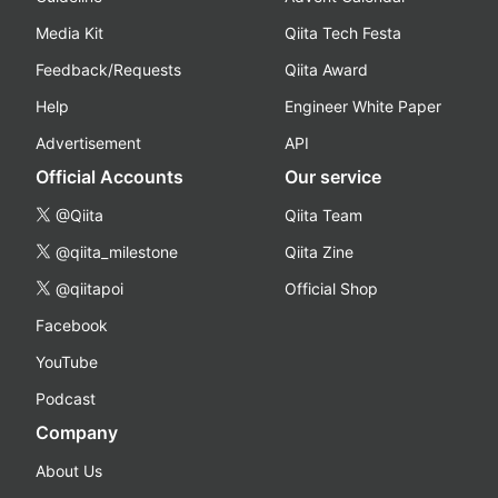
Media Kit
Qiita Tech Festa
Feedback/Requests
Qiita Award
Help
Engineer White Paper
Advertisement
API
Official Accounts
Our service
@Qiita
Qiita Team
@qiita_milestone
Qiita Zine
@qiitapoi
Official Shop
Facebook
YouTube
Podcast
Company
About Us