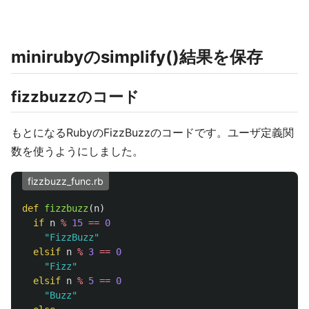
minirubyのsimplify()結果を保存
fizzbuzzのコード
もとになるRubyのFizzBuzzのコードです。ユーザ定義関
数を使うようにしました。
fizzbuzz_func.rb
def
fizzbuzz
(
n
)
if
n
%
15
==
0
"FizzBuzz"
elsif
n
%
3
==
0
"Fizz"
elsif
n
%
5
==
0
"Buzz"