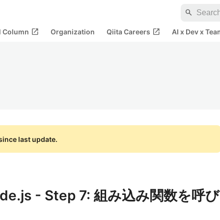
search
open_in_new
open_in_new
al Column
Organization
Qiita Careers
AI x Dev x Tea
ince last update.
de.js - Step 7: 組み込み関数を呼び