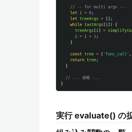
// -- for multi args ---
let
i
=
0
;
let
treeArgs
=
[];
while 
(
astArgs
[
i
])
{
treeArgs
[
i
]
=
simplify
(
a
i
=
i
+
1
;
}
const
tree
=
[
'
func_call
'
,
return
tree
;
}
// ... 省略 ...
}
実行 evaluate() 