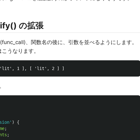
ify() の拡張
、種別(func_call)、関数名の後に、引数を並べるようにします。
い結果はこうなります。
。
sion
'
)
{
me
;
nts
;