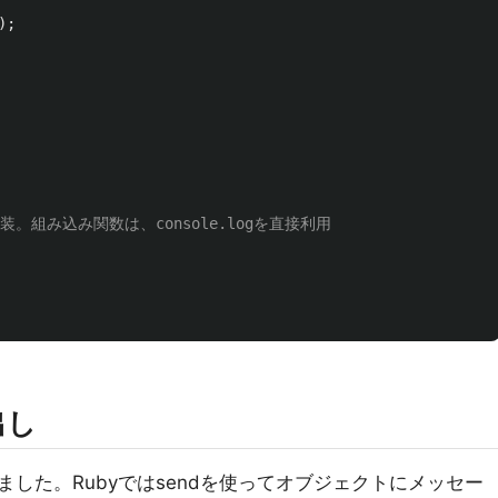
);
実装。組み込み関数は、console.logを直接利用
出し
した。Rubyではsendを使ってオブジェクトにメッセー