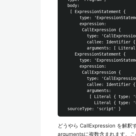
  body:

   [ ExpressionStatement {

       type: 'ExpressionStateme
       expression:

        CallExpression {

          type: 'CallExpression
          callee: Identifier {
          arguments: [ Literal
     ExpressionStatement {

       type: 'ExpressionStateme
       expression:

        CallExpression {

          type: 'CallExpression
          callee: Identifier {
          arguments:

           [ Literal { type: '
             Literal { type: '
どうやら CallExpression 
argumentsに複数含まれます。