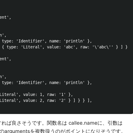
nt',

',

 type: 'Identifier', name: 'println' },

 { type: 'Literal', value: 'abc', raw: '\'abc\'' } ] } },
nt',

',

 type: 'Identifier', name: 'println' },

Literal', value: 1, raw: '1' },

Literal', value: 2, raw: '2' } ] } } ],

を解釈すれば良さそうです。関数名は callee.nameに、引数は
このargumentsを複数扱うのがポイントになりそうです。