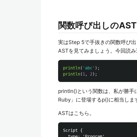
関数呼び出しのAST
実はStep 5で手抜きの関数呼
ASTを見てみましょう。今回読
println
(
'
abc
'
);
println
(
1
,
2
);
println()という関数は、私
Ruby」に登場するp()に相当しま
ASTはこちら。
Script {

  type: 'Program',
