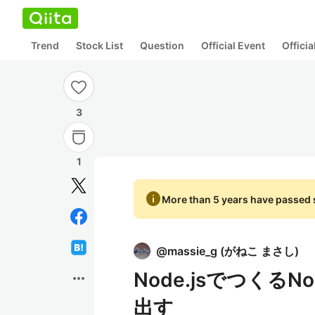
Trend
Stock List
Question
Official Event
Offici
3
1
info
More than 5 years have passed s
@
massie_g
(
がねこ まさし
)
Node.jsでつくるNo
more_horiz
出す