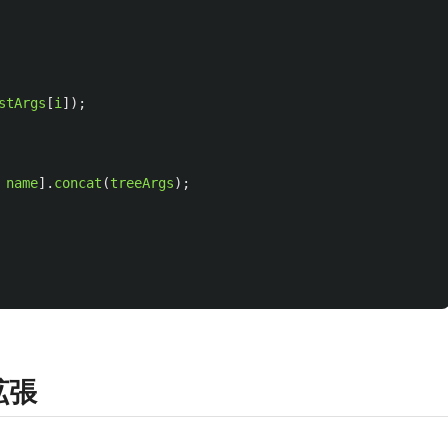
stArgs
[
i
]);
name
].
concat
(
treeArgs
);
の拡張