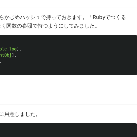
らかじめハッシュで持っておきます。「Rubyでつくる
でなく関数の参照で持つようにしてみました。
ole
.
log
],
ntObj
],
,
に用意しました。