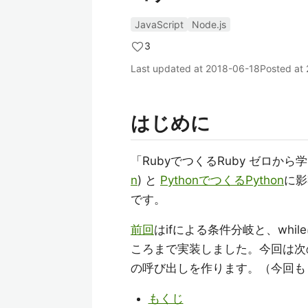
JavaScript
Node.js
3
Last updated at
2018-06-18
Posted at
はじめに
「RubyでつくるRuby ゼロか
n
) と
PythonでつくるPython
に影
です。
前回
はifによる条件分岐と、whi
ころまで実装しました。今回は次
の呼び出しを作ります。（今回も「
もくじ