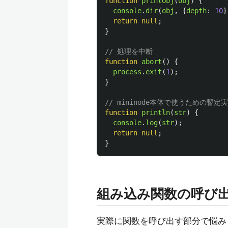
function
printObj
(
obj
)
{
console
.
dir
(
obj
,
{
depth
:
10
}
return
null
;
}
// 処理を中断
function
abort
()
{
process
.
exit
(
1
);
}
// mininode本体で使うための暫定
function
println
(
str
)
{
console
.
log
(
str
);
return
null
;
}
組み込み関数の呼び
実際に関数を呼び出す部分で悩みま