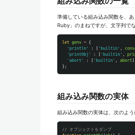
組み込み関数の一覧
準備している組み込み関数を、あ
Ruby」のまねですが、文字列
let
genv
=
{
'
println
'
:
[
'
builtin
'
,
cons
'
printObj
'
:
[
'
builtin
'
,
pri
'
abort
'
:
[
'
builtin
'
,
abort
]
};
組み込み関数の実体
組み込み関数の実体は、次のよう
// オブジェクトをダンプ