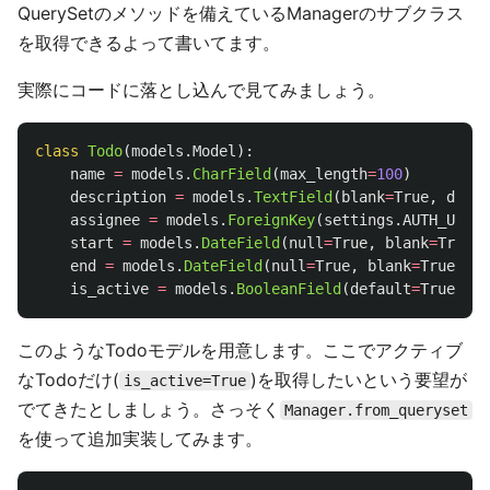
QuerySetのメソッドを備えているManagerのサブクラス
を取得できるよって書いてます。
実際にコードに落とし込んで見てみましょう。
class
Todo
(
models
.
Model
):
name
=
models
.
CharField
(
max_length
=
100
)
description
=
models
.
TextField
(
blank
=
True
,
defau
assignee
=
models
.
ForeignKey
(
settings
.
AUTH_USER_
start
=
models
.
DateField
(
null
=
True
,
blank
=
True
)
end
=
models
.
DateField
(
null
=
True
,
blank
=
True
)
is_active
=
models
.
BooleanField
(
default
=
True
)
このようなTodoモデルを用意します。ここでアクティブ
なTodoだけ(
)を取得したいという要望が
is_active=True
でてきたとしましょう。さっそく
Manager.from_queryset
を使って追加実装してみます。