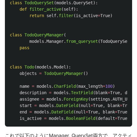
class
TodoQuerySet
(
models
.
QuerySet
):
def
filter_active
(
self
):
return
self
.
filter
(
is_active
=
True
)
class
TodoQueryManager
(
models
.
Manager
.
from_queryset
(
TodoQuerySet
)):
pass
class
Todo
(
models
.
Model
):
objects
=
TodoQueryManager
()
name
=
models
.
CharField
(
max_length
=
100
)
description
=
models
.
TextField
(
blank
=
True
,
defau
assignee
=
models
.
ForeignKey
(
settings
.
AUTH_USER_
start
=
models
.
DateField
(
null
=
True
,
blank
=
True
)
end
=
models
.
DateField
(
null
=
True
,
blank
=
True
)
is_active
=
models
.
BooleanField
(
default
=
True
)
これで以下のようにManager, QuerySet両方で、アクティ