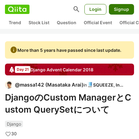
search
Login
Signup
Trend
Stock List
Question
Official Event
Official
info
More than 5 years have passed since last update.
Django
Advent Calendar
2018
Day 21
@
massa142
(
Masataka Arai
)
in
SQUEEZE, Inc.
DjangoのCustom ManagerとC
ustom QuerySetについて
Django
30