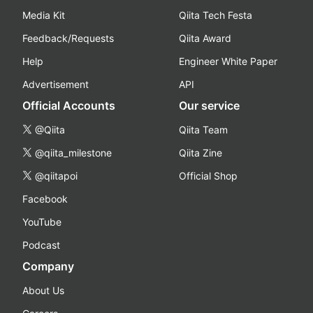
Media Kit
Qiita Tech Festa
Feedback/Requests
Qiita Award
Help
Engineer White Paper
Advertisement
API
Official Accounts
Our service
@Qiita
Qiita Team
@qiita_milestone
Qiita Zine
@qiitapoi
Official Shop
Facebook
YouTube
Podcast
Company
About Us