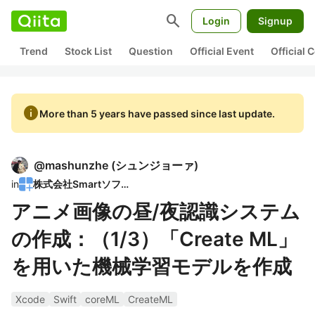
search
Login
Signup
Trend
Stock List
Question
Official Event
Official
info
More than 5 years have passed since last update.
@
mashunzhe
(
シュンジョーァ
)
in
株式会社Smartソフト
アニメ画像の昼/夜認識システム
の作成：（1/3）「Create ML」
を用いた機械学習モデルを作成
Xcode
Swift
coreML
CreateML