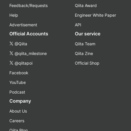
Feedback/Requests
Qiita Award
Help
Engineer White Paper
Advertisement
API
Official Accounts
Our service
@Qiita
Qiita Team
@qiita_milestone
Qiita Zine
@qiitapoi
Official Shop
Facebook
YouTube
Podcast
Company
About Us
Careers
Qiita Blog