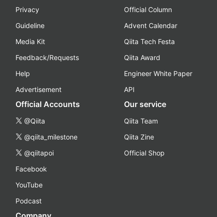
Privacy
Official Column
Guideline
Advent Calendar
Media Kit
Qiita Tech Festa
Feedback/Requests
Qiita Award
Help
Engineer White Paper
Advertisement
API
Official Accounts
Our service
@Qiita
Qiita Team
@qiita_milestone
Qiita Zine
@qiitapoi
Official Shop
Facebook
YouTube
Podcast
Company