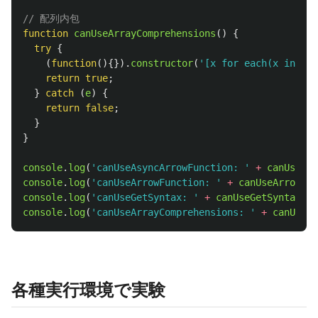
// 配列内包
function
canUseArrayComprehensions
()
{
try
{
(
function
(){}).
constructor
(
'
[x for each(x in [])
return
true
;
}
catch 
(
e
)
{
return
false
;
}
}
console
.
log
(
'
canUseAsyncArrowFunction: 
'
+
canUseAsy
console
.
log
(
'
canUseArrowFunction: 
'
+
canUseArrowFun
console
.
log
(
'
canUseGetSyntax: 
'
+
canUseGetSyntax
())
console
.
log
(
'
canUseArrayComprehensions: 
'
+
canUseAr
各種実行環境で実験