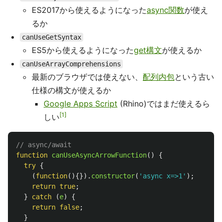
ES2017から使えるようになった
async関数
が使え
るか
canUseGetSyntax
ES5から使えるようになった
get構文
が使えるか
canUseArrayComprehensions
最新のブラウザでは使えない、
配列内包
という古い
仕様の構文が使えるか
Google Apps Script
(Rhino)ではまだ使えるら
1
しい
// async/await
function
canUseAsyncArrowFunction
()
{
try
{
(
function
(){}).
constructor
(
'
async x=>1
'
);
return
true
;
}
catch 
(
e
)
{
return
false
;
}