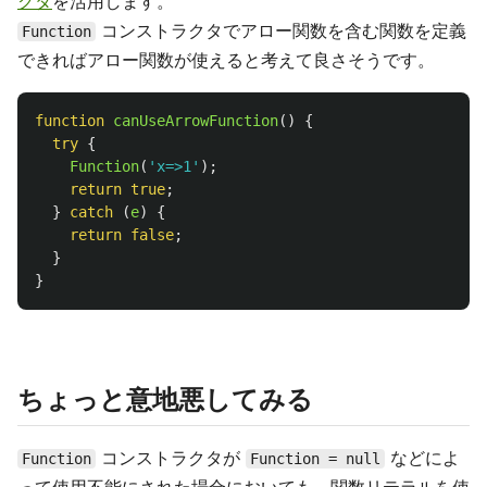
クタ
を活用します。
コンストラクタでアロー関数を含む関数を定義
Function
できればアロー関数が使えると考えて良さそうです。
function
canUseArrowFunction
()
{
try
{
Function
(
'
x=>1
'
);
return
true
;
}
catch 
(
e
)
{
return
false
;
}
}
ちょっと意地悪してみる
コンストラクタが
などによ
Function
Function = null