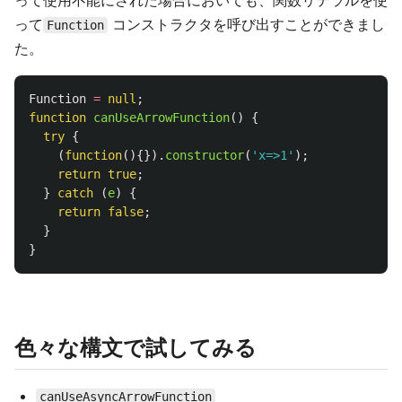
って使用不能にされた場合においても、関数リテラルを使
って
コンストラクタを呼び出すことができまし
Function
た。
Function
=
null
;
function
canUseArrowFunction
()
{
try
{
(
function
(){}).
constructor
(
'
x=>1
'
);
return
true
;
}
catch 
(
e
)
{
return
false
;
}
}
色々な構文で試してみる
canUseAsyncArrowFunction