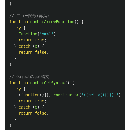
}
// アロー関数(再掲)
function
canUseArrowFunction
()
{
try
{
Function
(
'
x=>1
'
);
return
true
;
}
catch 
(
e
)
{
return
false
;
}
}
// Objectのget構文
function
canUseGetSyntax
()
{
try
{
(
function
(){}).
constructor
(
'
({get x(){}});
'
);
return
true
;
}
catch 
(
e
)
{
return
false
;
}
}