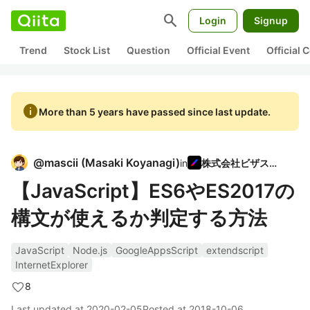
search
Login
Signup
Trend
Stock List
Question
Official Event
Official
info
More than 5 years have passed since last update.
@
mascii
(
Masaki Koyanagi
)
in
株式会社ビザスク
【JavaScript】ES6やES2017の
構文が使えるか判定する方法
JavaScript
Node.js
GoogleAppsScript
extendscript
InternetExplorer
8
Last updated at
2020-02-05
Posted at
2018-10-06