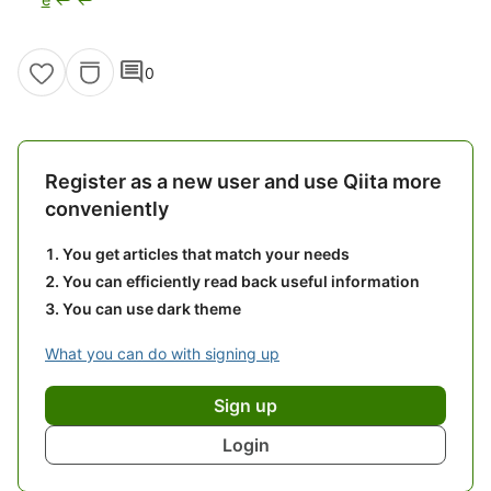
comment
0
Register as a new user and use Qiita more
conveniently
You get articles that match your needs
You can efficiently read back useful information
You can use dark theme
What you can do with signing up
Sign up
Login