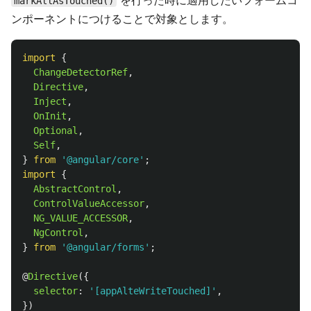
を行った時に適用したいフォームコ
markAllAsTouched()
ンポーネントにつけることで対象とします。
import
{
ChangeDetectorRef
,
Directive
,
Inject
,
OnInit
,
Optional
,
Self
,
}
from
'
@angular/core
'
;
import
{
AbstractControl
,
ControlValueAccessor
,
NG_VALUE_ACCESSOR
,
NgControl
,
}
from
'
@angular/forms
'
;
@
Directive
({
selector
:
'
[appAlteWriteTouched]
'
,
})