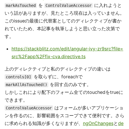
を
に入れようと
markAsTouched
ControlValueAccessor
いう話がありますが、見たところ現在は入っていません。
このissueの最後に代替案としてのディレクティブが書か
れていたため、本記事を執筆しようと思い立った次第で
す。
https://stackblitz.com/edit/angular-ivy-zr9src?file=
src%2Fapp%2Ffix-cva.directive.ts
上のディレクティブと私のディレクティブの違いは
を取らずに、foreachで
controls[0]
を回す点のみです。
markAllAsTouched()
しかしこれにより配下のフォーム全てのtouchedをtrueに
できます。
はフォームが多いアプリケーショ
ControlValueAccessor
ンを作るのに、影響範囲をスコープできて便利です。さら
に求められる知識が多くなりますが、
ngOnChanges
と
de