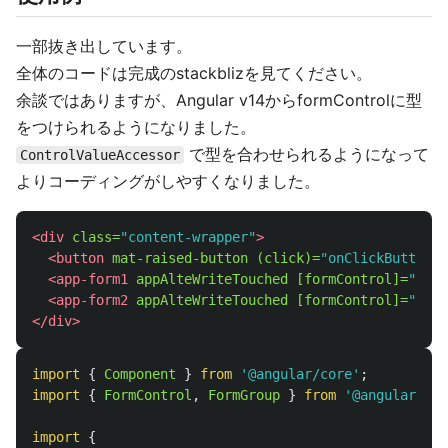
一部抜き出しています。
全体のコードは完成のstackblizを見てください。
余談ではありますが、Angular v14からformControlに型
をつけられるようになりました。
で型を合わせられるようになって
ControlValueAccessor
よりコーディングがしやすくなりました。
<div
class=
"content-wrapper"
>
<button
mat-raised-button
(click)=
"onClickButton()
<app-form1
appAlteWriteTouched
[formControl]=
"form
<app-form2
appAlteWriteTouched
[formControl]=
"form
</div>
import
{
Component
}
from
'
@angular/core
'
;
import
{
FormControl
,
FormGroup
}
from
'
@angular/for
import
{