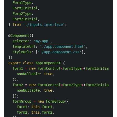
Form1Type
,
Form1Initial
,
Form2Type
,
Form2Initial
,
}
from
'
./inputs.interface
'
;
@
Component
({
selector
:
'
my-app
'
,
templateUrl
:
'
./app.component.html
'
,
styleUrls
:
[
'
./app.component.css
'
],
})
export
class
AppComponent
{
form1
=
new
FormControl
<
Form1Type
>
(
Form1Initial
,
{
nonNullable
:
true
,
});
form2
=
new
FormControl
<
Form2Type
>
(
Form2Initial
,
{
nonNullable
:
true
,
});
formGroup
=
new
FormGroup
({
form1
:
this
.
form1
,
form2
:
this
.
form2
,