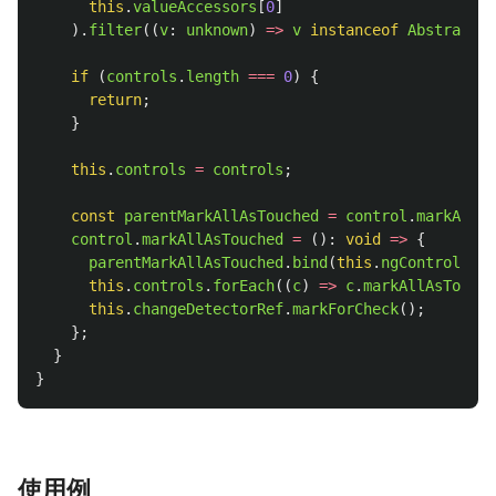
this
.
valueAccessors
[
0
]
).
filter
((
v
:
unknown
)
=>
v
instanceof
AbstractCo
if 
(
controls
.
length
===
0
)
{
return
;
}
this
.
controls
=
controls
;
const
parentMarkAllAsTouched
=
control
.
markAllAs
control
.
markAllAsTouched
=
():
void
=>
{
parentMarkAllAsTouched
.
bind
(
this
.
ngControl
?.
co
this
.
controls
.
forEach
((
c
)
=>
c
.
markAllAsTouche
this
.
changeDetectorRef
.
markForCheck
();
};
}
}
使用例