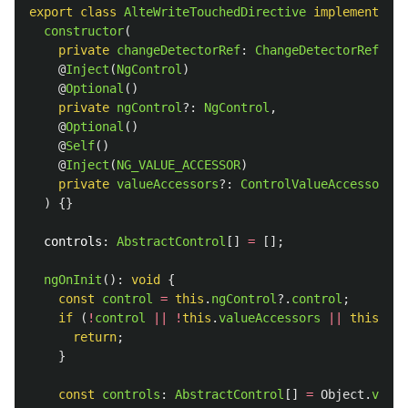
export
class
AlteWriteTouchedDirective
implements
On
constructor
(
private
changeDetectorRef
:
ChangeDetectorRef
,
@
Inject
(
NgControl
)
@
Optional
()
private
ngControl
?:
NgControl
,
@
Optional
()
@
Self
()
@
Inject
(
NG_VALUE_ACCESSOR
)
private
valueAccessors
?:
ControlValueAccessor
[]
)
{}
controls
:
AbstractControl
[]
=
[];
ngOnInit
():
void
{
const
control
=
this
.
ngControl
?.
control
;
if 
(
!
control
||
!
this
.
valueAccessors
||
this
.
val
return
;
}
const
controls
:
AbstractControl
[]
=
Object
.
value