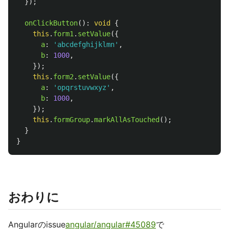
});
onClickButton
():
void
{
this
.
form1
.
setValue
({
a
:
'
abcdefghijklmn
'
,
b
:
1000
,
});
this
.
form2
.
setValue
({
a
:
'
opqrstuvwxyz
'
,
b
:
1000
,
});
this
.
formGroup
.
markAllAsTouched
();
}
}
おわりに
Angularのissue
angular/angular#45089
で