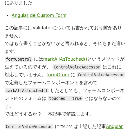
にありました。
Angular de Custom Form
この記事にはValidatorについても書かれており隙があり
ません。
ではもう書くことがないかと言われると、それもまた違い
ます。
には
markAllAsTouched()
というメソッドが
formControl
生えているのですが、
はこれに
ControlValueAccessor
対応していません。
formGroup
に
ControlValueAccessor
で定義したフォームコンポーネントを含めて
したとしても、フォームコンポーネ
markAllAsTouched()
ント内のフォームは
とはならないので
touched = true
す。
ではどうするか？ 本記事で解説します。
については上記した記事
Angular
ControlValueAccessor