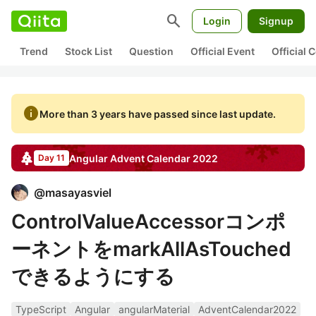
search
Login
Signup
Trend
Stock List
Question
Official Event
Official
info
More than 3 years have passed since last update.
Angular
Advent Calendar
2022
Day 11
@
masayasviel
ControlValueAccessorコンポ
ーネントをmarkAllAsTouched
できるようにする
TypeScript
Angular
angularMaterial
AdventCalendar2022