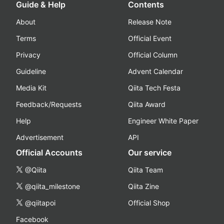
Guide & Help
Contents
About
Release Note
Terms
Official Event
Privacy
Official Column
Guideline
Advent Calendar
Media Kit
Qiita Tech Festa
Feedback/Requests
Qiita Award
Help
Engineer White Paper
Advertisement
API
Official Accounts
Our service
@Qiita
Qiita Team
@qiita_milestone
Qiita Zine
@qiitapoi
Official Shop
Facebook