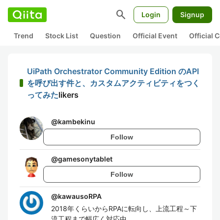
search
Login
Signup
Trend
Stock List
Question
Official Event
Official
UiPath Orchestrator Community Edition のAPI
を呼び出す件と、カスタムアクティビティをつく
ってみた
likers
@
kambekinu
Follow
@
gamesonytablet
Follow
@
kawausoRPA
2018年くらいからRPAに転向し、上流工程～下
流工程まで幅広く対応中。