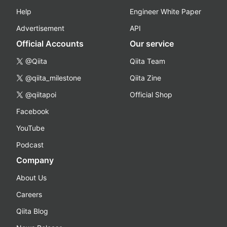
Help
Engineer White Paper
Advertisement
API
Official Accounts
Our service
@Qiita
Qiita Team
@qiita_milestone
Qiita Zine
@qiitapoi
Official Shop
Facebook
YouTube
Podcast
Company
About Us
Careers
Qiita Blog