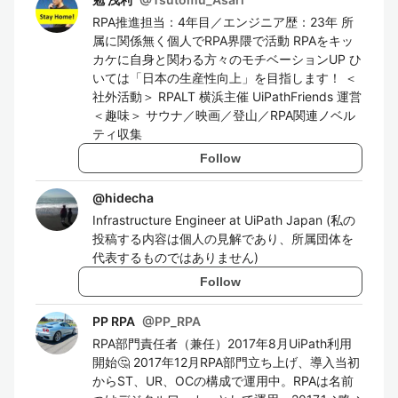
RPA推進担当：4年目／エンジニア歴：23年 所
属に関係無く個人でRPA界隈で活動 RPAをキッ
カケに自身と関わる方々のモチベーションUP ひ
いては「日本の生産性向上」を目指します！ ＜
社外活動＞ RPALT 横浜主催 UiPathFriends 運営
＜趣味＞ サウナ／映画／登山／RPA関連ノベル
ティ収集
Follow
@
hidecha
Infrastructure Engineer at UiPath Japan (私の
投稿する内容は個人の見解であり、所属団体を
代表するものではありません)
Follow
PP RPA
@
PP_RPA
RPA部門責任者（兼任）2017年8月UiPath利用
開始🤔 2017年12月RPA部門立ち上げ、導入当初
からST、UR、OCの構成で運用中。RPAは名前