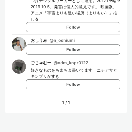
つけデジタルワーカーとして運用。2017.1→略→
2019.10.5。発言は個人的意見です。 映画🎬。
アニメ「宇宙よりも遠い場所（よりもい）」推
し🐧
Follow
おしうみ
@
n_oshiumi
Follow
ごじゃむー
@
odm_knpr0122
好きなものをちまちま書いてます ニチアサと
キンプリがすき
Follow
1
/
1