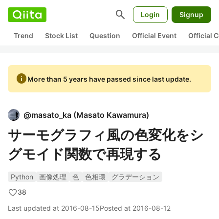
search
Login
Signup
Trend
Stock List
Question
Official Event
Official
info
More than 5 years have passed since last update.
@
masato_ka
(
Masato Kawamura
)
サーモグラフィ風の色変化をシ
グモイド関数で再現する
Python
画像処理
色
色相環
グラデーション
38
Last updated at
2016-08-15
Posted at
2016-08-12