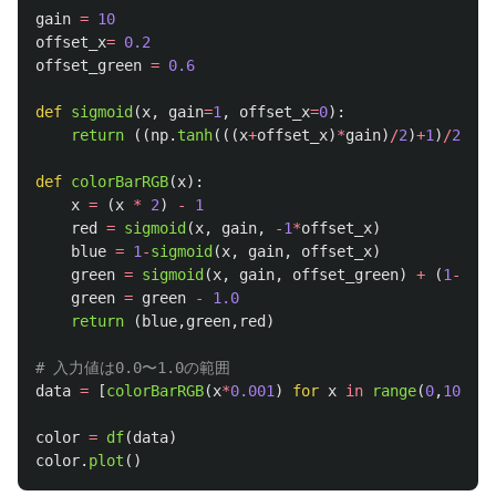
gain
=
10
offset_x
=
0.2
offset_green
=
0.6
def
sigmoid
(
x
,
gain
=
1
,
offset_x
=
0
):
return 
((
np
.
tanh
(((
x
+
offset_x
)
*
gain
)
/
2
)
+
1
)
/
2
)
def
colorBarRGB
(
x
):
x
=
(
x
*
2
)
-
1
red
=
sigmoid
(
x
,
gain
,
-
1
*
offset_x
)
blue
=
1
-
sigmoid
(
x
,
gain
,
offset_x
)
green
=
sigmoid
(
x
,
gain
,
offset_green
)
+
(
1
-
sigm
green
=
green
-
1.0
return 
(
blue
,
green
,
red
)
data
=
[
colorBarRGB
(
x
*
0.001
)
for
x
in
range
(
0
,
1000
)]
color
=
df
(
data
)
color
.
plot
()