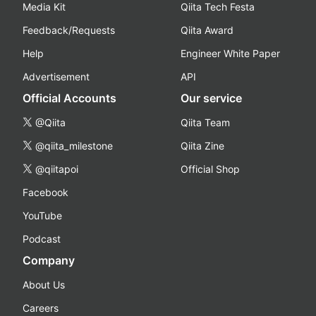
Media Kit
Qiita Tech Festa
Feedback/Requests
Qiita Award
Help
Engineer White Paper
Advertisement
API
Official Accounts
Our service
@Qiita
Qiita Team
@qiita_milestone
Qiita Zine
@qiitapoi
Official Shop
Facebook
YouTube
Podcast
Company
About Us
Careers