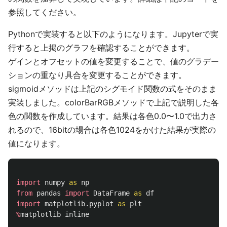
参照してください。
Pythonで実装すると以下のようになります。Jupyterで実
行すると上掲のグラフを確認することができます。
ゲインとオフセットの値を変更することで、値のグラデー
ションの重なり具合を変更することができます。
sigmoidメソッドは上記のシグモイド関数の式をそのまま
実装しました。colorBarRGBメソッドで上記で説明した各
色の関数を作成しています。結果は各色0.0〜1.0で出力さ
れるので、16bitの場合は各色1024をかけた結果が実際の
値になります。
import
numpy
as
np
from
pandas
import
DataFrame
as
df
import
matplotlib.pyplot
as
plt
%
matplotlib
inline