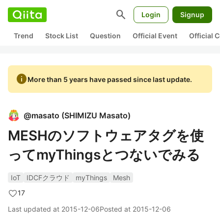
search
Login
Signup
Trend
Stock List
Question
Official Event
Official
info
More than 5 years have passed since last update.
@
masato
(
SHIMIZU Masato
)
MESHのソフトウェアタグを使
ってmyThingsとつないでみる
IoT
IDCFクラウド
myThings
Mesh
17
Last updated at
2015-12-06
Posted at
2015-12-06