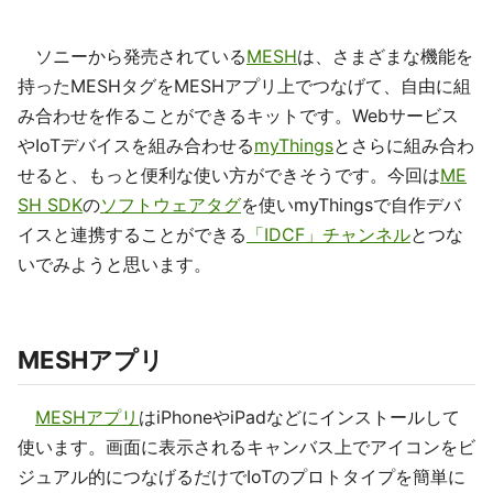
ソニーから発売されている
MESH
は、さまざまな機能を
持ったMESHタグをMESHアプリ上でつなげて、自由に組
み合わせを作ることができるキットです。Webサービス
やIoTデバイスを組み合わせる
myThings
とさらに組み合わ
せると、もっと便利な使い方ができそうです。今回は
ME
SH SDK
の
ソフトウェアタグ
を使いmyThingsで自作デバ
イスと連携することができる
「IDCF」チャンネル
とつな
いでみようと思います。
MESHアプリ
MESHアプリ
はiPhoneやiPadなどにインストールして
使います。画面に表示されるキャンバス上でアイコンをビ
ジュアル的につなげるだけでIoTのプロトタイプを簡単に