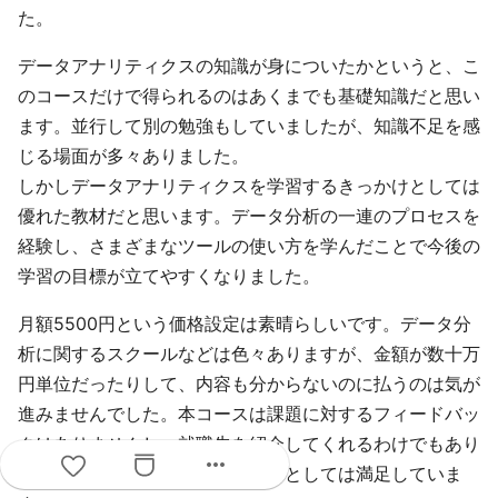
た。
データアナリティクスの知識が身についたかというと、こ
のコースだけで得られるのはあくまでも基礎知識だと思い
ます。並行して別の勉強もしていましたが、知識不足を感
じる場面が多々ありました。
しかしデータアナリティクスを学習するきっかけとしては
優れた教材だと思います。データ分析の一連のプロセスを
経験し、さまざまなツールの使い方を学んだことで今後の
学習の目標が立てやすくなりました。
月額5500円という価格設定は素晴らしいです。データ分
析に関するスクールなどは色々ありますが、金額が数十万
円単位だったりして、内容も分からないのに払うのは気が
進みませんでした。本コースは課題に対するフィードバッ
クはありませんし、就職先を紹介してくれるわけでもあり
more_horiz
ませんが、コストパフォーマンスとしては満足していま