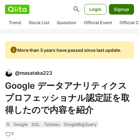
search
Login
Signup
Trend
Stock List
Question
Official Event
Official
info
More than 3 years have passed since last update.
@
masataka223
Google データアナリティクス
プロフェッショナル認定証を取
得したので内容を紹介
R
Google
SQL
Tableau
GoogleBigQuery
7