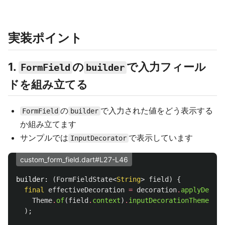
実装ポイント
1.
の
で入力フィール
FormField
builder
ドを組み立てる
の
で入力された値をどう表示する
FormField
builder
か組み立てます
サンプルでは
で表示しています
InputDecorator
custom_form_field.dart#L27-L46
builder:
(
FormFieldState
<
String
>
field
)
{
final
effectiveDecoration
=
decoration
.
applyDefaul
Theme
.
of
(
field
.
context
)
.
inputDecorationTheme
,
);