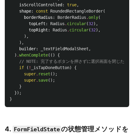
isScrollControlled:
true
,
shape:
const
RoundedRectangleBorder
(
borderRadius:
BorderRadius
.
only
(
topLeft:
Radius
.
circular
(
32
),
topRight:
Radius
.
circular
(
32
),
),
),
builder:
_textFieldModalSheet
,
)
.
whenComplete
(()
{
// NOTE: 完了するボタンを押さずに選択画面を閉じた場
if
(
!
_isTapDoneButton
)
{
super
.
reset
();
super
.
save
();
}
});
}
4.
の状態管理メソッドを
FormFieldState