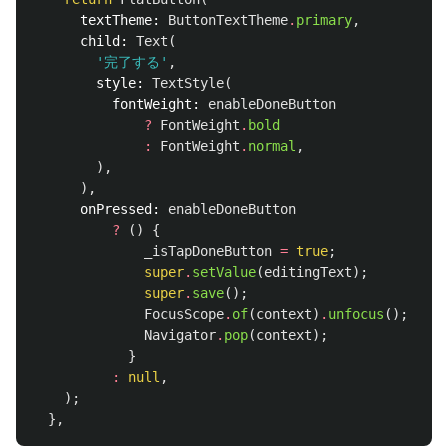
textTheme:
ButtonTextTheme
.
primary
,
child:
Text
(
'完了する'
,
style:
TextStyle
(
fontWeight:
enableDoneButton
?
FontWeight
.
bold
:
FontWeight
.
normal
,
),
),
onPressed:
enableDoneButton
?
()
{
_isTapDoneButton
=
true
;
super
.
setValue
(
editingText
);
super
.
save
();
FocusScope
.
of
(
context
)
.
unfocus
();
Navigator
.
pop
(
context
);
}
:
null
,
);
},