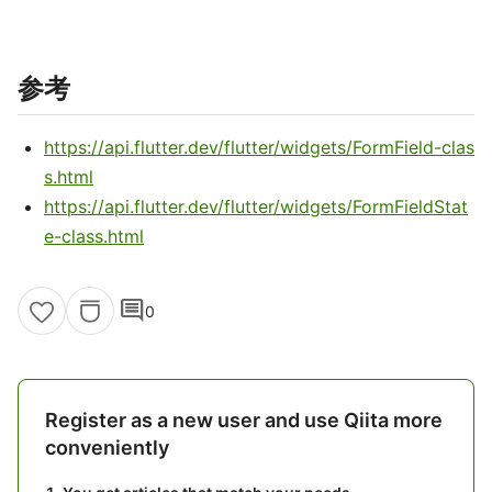
参考
https://api.flutter.dev/flutter/widgets/FormField-clas
s.html
https://api.flutter.dev/flutter/widgets/FormFieldStat
e-class.html
comment
0
Register as a new user and use Qiita more
conveniently