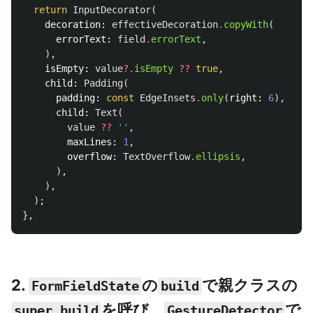
return
InputDecorator
(
decoration:
effectiveDecoration
.
copyWith
(
errorText:
field
.
errorText
,
),
isEmpty:
value
?.
isEmpty
??
true
,
child:
Padding
(
padding:
const
EdgeInsets
.
only
(
right:
6
),
child:
Text
(
value
??
''
,
maxLines:
1
,
overflow:
TextOverflow
.
ellipsis
,
),
),
);
},
2.
の
で親クラスの
FormFieldState
build
を呼び、
で
super.build
GestureDetector