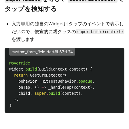
タップを検知する
入力専用の独自のWidgetはタップのイベントで表示し
たいので、便宜的に親クラスの
super.build(context)
を渡します
custom_form_field.dart#L67-L74
@override
Widget
build
(
BuildContext
context
)
{
return
GestureDetector
(
behavior:
HitTestBehavior
.
opaque
,
onTap:
()
=
>
_handleTap
(
context
),
child:
super
.
build
(
context
),
);
}