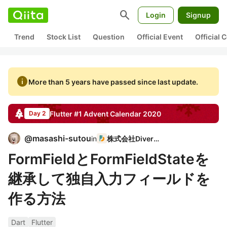
search
Login
Signup
Trend
Stock List
Question
Official Event
Official
info
More than 5 years have passed since last update.
Flutter #1
Advent Calendar
2020
Day 2
@
masashi-sutou
in
株式会社Diverse
FormFieldとFormFieldStateを
継承して独自入力フィールドを
作る方法
Dart
Flutter