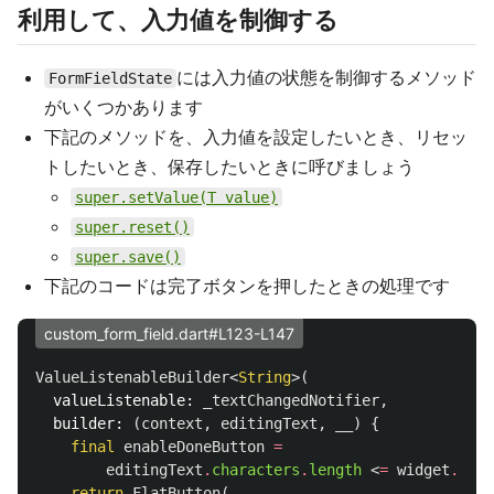
利用して、入力値を制御する
には入力値の状態を制御するメソッド
FormFieldState
がいくつかあります
下記のメソッドを、入力値を設定したいとき、リセッ
トしたいとき、保存したいときに呼びましょう
super.setValue(T value)
super.reset()
super.save()
下記のコードは完了ボタンを押したときの処理です
custom_form_field.dart#L123-L147
ValueListenableBuilder
<
String
>(
valueListenable:
_textChangedNotifier
,
builder:
(
context
,
editingText
,
__
)
{
final
enableDoneButton
=
editingText
.
characters
.
length
<
=
widget
.
maxL
return
FlatButton
(