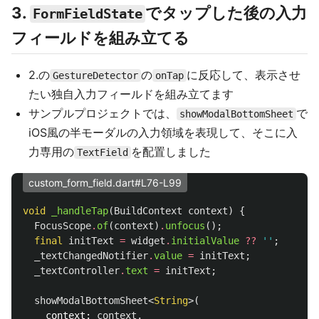
3.
でタップした後の入力
FormFieldState
フィールドを組み立てる
2.の
の
に反応して、表示させ
GestureDetector
onTap
たい独自入力フィールドを組み立てます
サンプルプロジェクトでは、
で
showModalBottomSheet
iOS風の半モーダルの入力領域を表現して、そこに入
力専用の
を配置しました
TextField
custom_form_field.dart#L76-L99
void
_handleTap
(
BuildContext
context
)
{
FocusScope
.
of
(
context
)
.
unfocus
();
final
initText
=
widget
.
initialValue
??
''
;
_textChangedNotifier
.
value
=
initText
;
_textController
.
text
=
initText
;
showModalBottomSheet
<
String
>(
context:
context
,