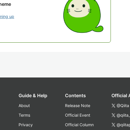
theme
gning up
Guide & Help
Contents
Official
About
Release Note
@Qiita
Terms
Official Event
@qiita
Privacy
Official Column
@qiita