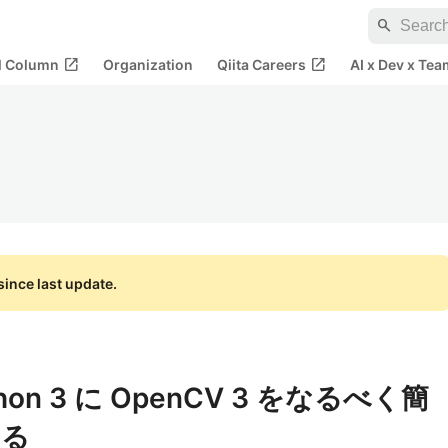
search
open_in_new
open_in_new
al Column
Organization
Qiita Careers
AI x Dev x Tea
ince last update.
Python 3 に OpenCV 3 をなるべく簡
する