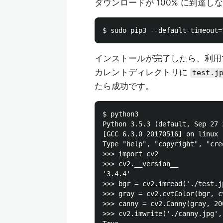
ダウンロードが 100% に到達
インストールが完了したら、利用
カレントディレクトリに
test.j
たら成功です。
$ python3

Python 3.5.3 (default, Sep 27 
[GCC 6.3.0 20170516] on linux

Type "help", "copyright", "cre
>>> import cv2

>>> cv2.__version__

'3.4.4'

>>> bgr = cv2.imread('./test.j
>>> gray = cv2.cvtColor(bgr, c
>>> canny = cv2.Canny(gray, 200
>>> cv2.imwrite('./canny.jpg', 