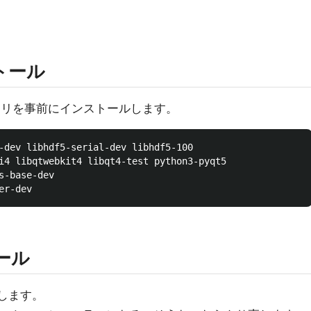
トール
ブラリを事前にインストールします。
-dev libhdf5-serial-dev libhdf5-100

i4 libqtwebkit4 libqt4-test python3-pyqt5

-base-dev

ール
ルします。