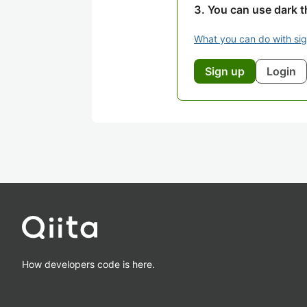
You can use dark 
What you can do with si
Sign up
Login
How developers code is here.