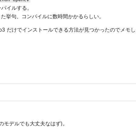
 をコンパイルする。
ールした挙句、コンパイルに数時間かかるらしい。
と pip3 だけでインストールできる方法が見つかったのでメモし
 B+ (他のモデルでも大丈夫なはず)。