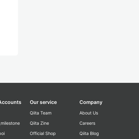
 Accounts
Our service
Company
Qiita Team
About Us
_milestone
Qiita Zine
Careers
poi
Official Shop
Qiita Blog