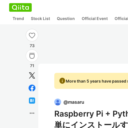
Trend
Stock List
Question
Official Event
Offici
73
71
info
More than 5 years have passed s
@
masaru
Raspberry Pi + 
more_horiz
単にインストール