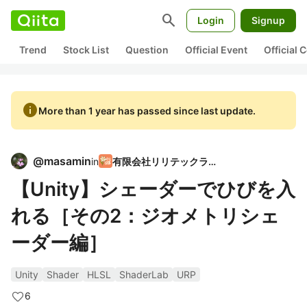
search
Login
Signup
Trend
Stock List
Question
Official Event
Official
info
More than 1 year has passed since last update.
@
masamin
in
有限会社リリテックラボ
【Unity】シェーダーでひびを入
れる［その2：ジオメトリシェ
ーダー編］
Unity
Shader
HLSL
ShaderLab
URP
6