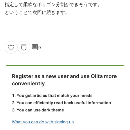
指定して柔軟なポリゴン分割ができそうです。
ということで次回に続きます。
comment
0
Register as a new user and use Qiita more
conveniently
You get articles that match your needs
You can efficiently read back useful information
You can use dark theme
What you can do with signing up