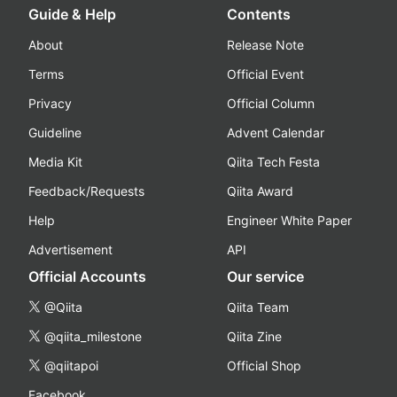
Guide & Help
Contents
About
Release Note
Terms
Official Event
Privacy
Official Column
Guideline
Advent Calendar
Media Kit
Qiita Tech Festa
Feedback/Requests
Qiita Award
Help
Engineer White Paper
Advertisement
API
Official Accounts
Our service
@Qiita
Qiita Team
@qiita_milestone
Qiita Zine
@qiitapoi
Official Shop
Facebook