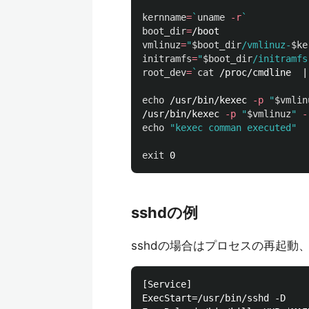
kernname
=
`
uname
-r
`
boot_dir
=
vmlinuz
=
"
$boot_dir
/vmlinuz-
$ke
initramfs
=
"
$boot_dir
/initramfs
root_dev
=
`
cat
 /proc/cmdline  |
echo
 /usr/bin/kexec 
-p
"
$vmlin
/usr/bin/kexec 
-p
"
$vmlinuz
"
-
echo
"kexec comman executed"
exit 
sshdの例
sshdの場合はプロセスの再起動
[Service]

ExecStart=/usr/bin/sshd -D
