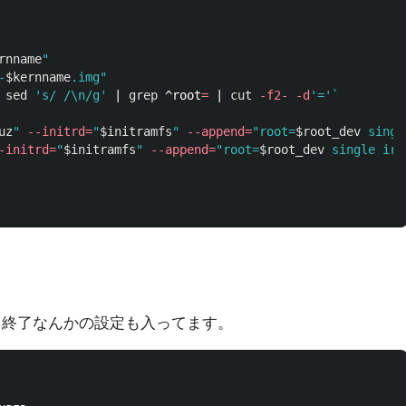
rnname
"
-
$kernname
.img"
 
sed
's/ /\n/g'
 | 
grep
 ^root
=
 | 
cut
-f2-
-d
'='
`
uz
"
--initrd
=
"
$initramfs
"
--append
=
"root=
$root_dev
 singl
-initrd
=
"
$initramfs
"
--append
=
"root=
$root_dev
 single irq
、終了なんかの設定も入ってます。