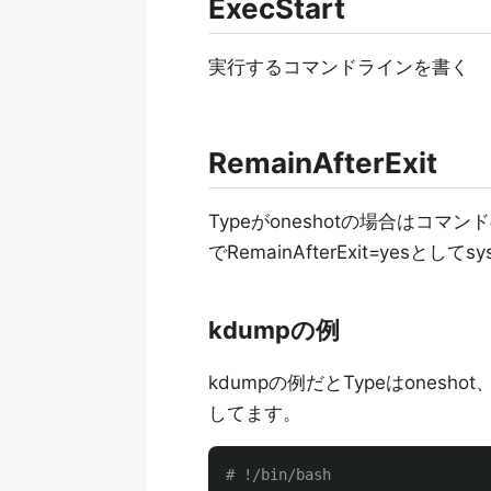
ExecStart
実行するコマンドラインを書く
RemainAfterExit
Typeがoneshotの場合は
でRemainAfterExit=ye
kdumpの例
kdumpの例だとTypeはonesho
してます。
# !/bin/bash