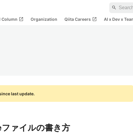
search
open_in_new
open_in_new
al Column
Organization
Qiita Careers
AI x Dev x Tea
ince last update.
viceファイルの書き方