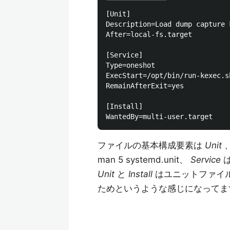
[Unit]

Description=Load dump capture k
After=local-fs.target

[Service]

Type=oneshot

ExecStart=/opt/bin/run-kexec.sh
RemainAfterExit=yes

[Install]

ファイルの基本構成要素は
Unit
man 5 systemd.unit、
Service
は
Unit
と
Install
はユニットファイ
ためというような感じになってま