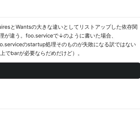
iresとWantsの大きな違いとしてリストアップした依存関
違う。foo.serviceで↓のように書いた場合、
foo.serviceのstartup処理そのものが失敗になる訳ではない
動する上でbarが必要ならだめだけど）。