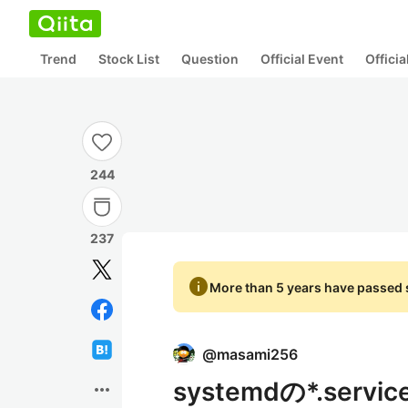
Trend
Stock List
Question
Official Event
Offici
244
237
info
More than 5 years have passed s
@
masami256
systemdの*.ser
more_horiz