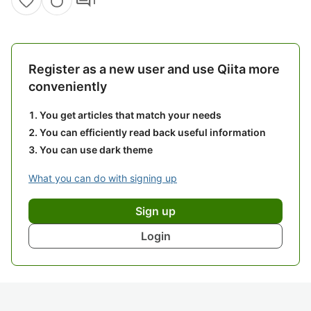
comment
1
Register as a new user and use Qiita more
conveniently
You get articles that match your needs
You can efficiently read back useful information
You can use dark theme
What you can do with signing up
Sign up
Login