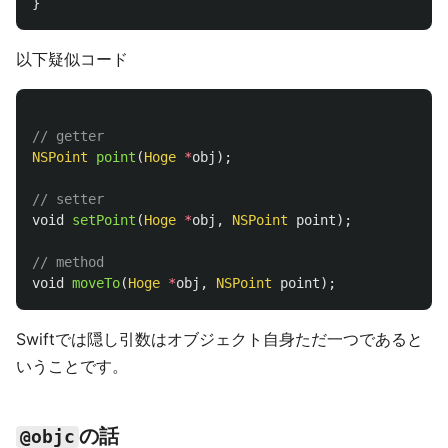
}
以下疑似コード
// getter
NSPoint
point
(
Hoge
*
obj
);
// setter
void
setPoint
(
Hoge
*
obj
,
NSPoint
point
);
// method
void
moveTo
(
Hoge
*
obj
,
NSPoint
point
);
Swiftでは隠し引数はオブジェクト自身ただ一つであると
いうことです。
の話
@objc