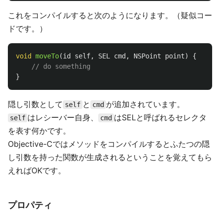
これをコンパイルすると次のようになります。（疑似コー
ドです。）
void
moveTo
(
id
self
,
SEL
cmd
,
NSPoint
point
)
{
// do something
}
隠し引数として
と
が追加されています。
self
cmd
はレシーバー自身、
はSELと呼ばれるセレクタ
self
cmd
を表す何かです。
Objective-Cではメソッドをコンパイルするとふたつの隠
し引数を持った関数が生成されるということを覚えてもら
えればOKです。
プロパティ