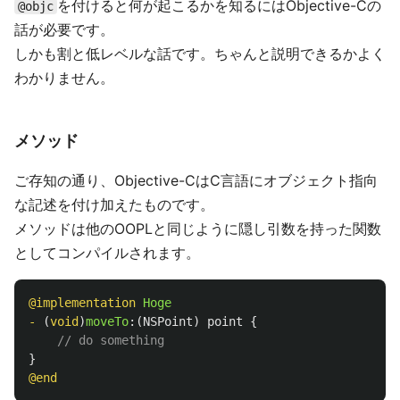
を付けると何が起こるかを知るにはObjective-Cの
@objc
話が必要です。
しかも割と低レベルな話です。ちゃんと説明できるかよく
わかりません。
メソッド
ご存知の通り、Objective-CはC言語にオブジェクト指向
な記述を付け加えたものです。
メソッドは他のOOPLと同じように隠し引数を持った関数
としてコンパイルされます。
@implementation
Hoge
-
(
void
)
moveTo
:(
NSPoint
)
point
{
// do something
}
@end