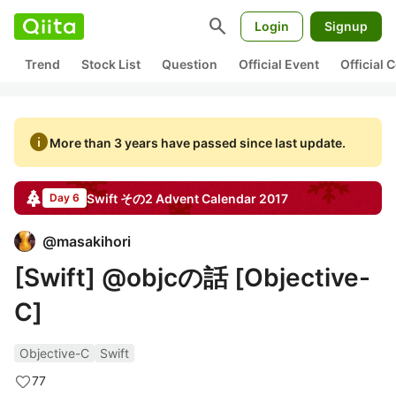
search
Login
Signup
Trend
Stock List
Question
Official Event
Official
info
More than 3 years have passed since last update.
Swift その2
Advent Calendar
2017
Day 6
@
masakihori
[Swift] @objcの話 [Objective-
C]
Objective-C
Swift
77