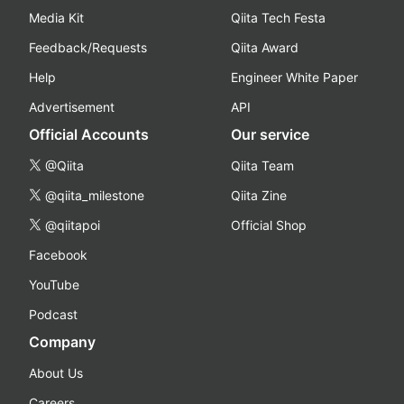
Media Kit
Qiita Tech Festa
Feedback/Requests
Qiita Award
Help
Engineer White Paper
Advertisement
API
Official Accounts
Our service
@Qiita
Qiita Team
@qiita_milestone
Qiita Zine
@qiitapoi
Official Shop
Facebook
YouTube
Podcast
Company
About Us
Careers