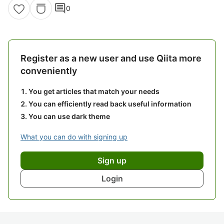
comment
0
Register as a new user and use Qiita more
conveniently
You get articles that match your needs
You can efficiently read back useful information
You can use dark theme
What you can do with signing up
Sign up
Login