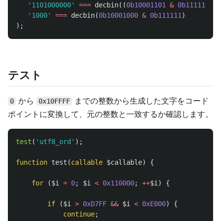
'1101000000'
===
decbin
((
0b10001101
&
0b111111
)
<
'1000'
===
decbin
(
0b10001000
&
0b111111
)
);
テスト
から
までの整数から生成した文字をコード
0
0x10FFFF
ポイントに変換して、元の整数と一致するか確認します。
test
(
'utf8_ord'
);
function
test
(
callable
$callable
)
{
for
(
$i
=
0
;
$i
<
0x110000
;
++
$i
)
{
if
(
$i
>
0xD7FF
&&
$i
<
0xE000
)
{
continue
;