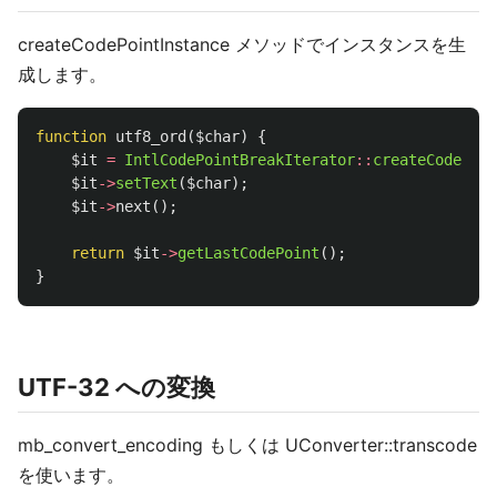
createCodePointInstance メソッドでインスタンスを生
成します。
function
utf8_ord
(
$char
)
{
$it
=
IntlCodePointBreakIterator
::
createCodePoin
$it
->
setText
(
$char
);
$it
->
next
();
return
$it
->
getLastCodePoint
();
}
UTF-32 への変換
mb_convert_encoding もしくは UConverter::transcode
を使います。