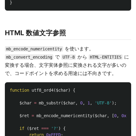
}
HTML 数値文字参照
を使います。
mb_encode_numericentity
で
から
に
mb_convert_encoding
UTF-8
HTML-ENTITIES
変換する場合、文字実体参照に変換される文字が多いの
で、コードポイントを求める用途には不向きです。
function
utf8_ord4
(
$char
)
{
$char
=
mb_substr
(
$char
,
0
,
1
,
'UTF-8'
);
$ret
=
mb_encode_numericentity
(
$char
,
[
0
,
0x10FF
if
(
$ret
===
'?'
)
{
return
0xFFFD
;