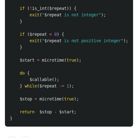
if
(
!
is_int
(
$repeat
))
{
exit
(
"
$repeat
 is not integer"
);
}
if
(
$repeat
<
0
)
{
exit
(
"
$repeat
 is not positive integer"
);
}
$start
=
microtime
(
true
);
do
{
$callable
();
}
while
(
$repeat
-=
1
);
$stop
=
microtime
(
true
);
return
$stop
-
$start
;
}