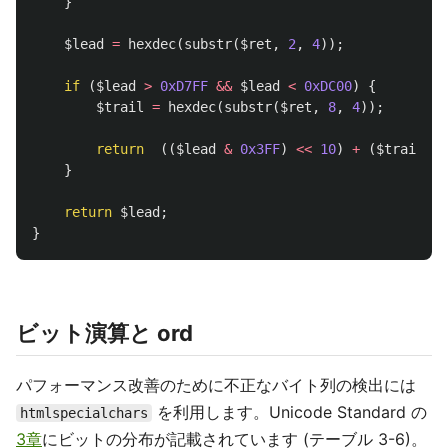
}
$lead
=
hexdec
(
substr
(
$ret
,
2
,
4
));
if
(
$lead
>
0xD7FF
&&
$lead
<
0xDC00
)
{
$trail
=
hexdec
(
substr
(
$ret
,
8
,
4
));
return
((
$lead
&
0x3FF
)
<<
10
)
+
(
$trail
&
}
return
$lead
;
}
ビット演算と ord
パフォーマンス改善のために不正なバイト列の検出には
を利用します。Unicode Standard の
htmlspecialchars
3章
にビットの分布が記載されています (テーブル 3-6)。