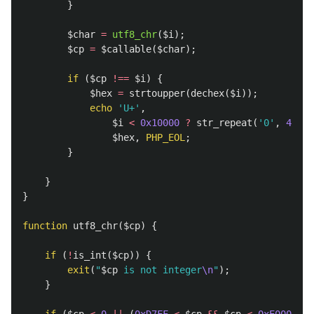
}
$char
=
utf8_chr
(
$i
);
$cp
=
$callable
(
$char
);
if
(
$cp
!==
$i
)
{
$hex
=
strtoupper
(
dechex
(
$i
));
echo
'U+'
,
$i
<
0x10000
?
str_repeat
(
'0'
,
4
-
s
$hex
,
PHP_EOL
;
}
}
}
function
utf8_chr
(
$cp
)
{
if
(
!
is_int
(
$cp
))
{
exit
(
"
$cp
 is not integer
\n
"
);
}
if
(
$cp
<
0
||
(
0xD7FF
<
$cp
&&
$cp
<
0xE000
)
||