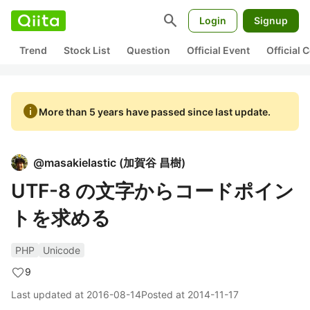
search
Login
Signup
Trend
Stock List
Question
Official Event
Official
info
More than 5 years have passed since last update.
@
masakielastic
(
加賀谷 昌樹
)
UTF-8 の文字からコードポイン
トを求める
PHP
Unicode
9
Last updated at
2016-08-14
Posted at
2014-11-17