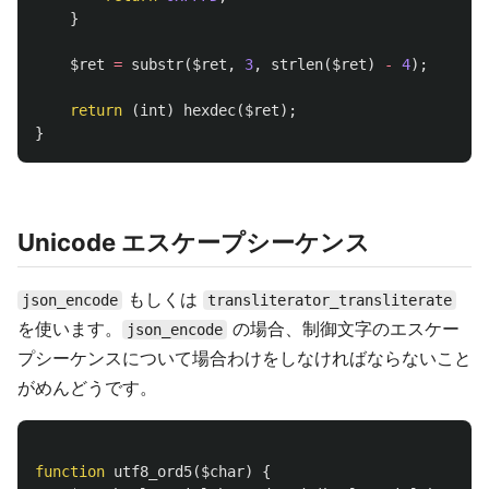
}
$ret
=
substr
(
$ret
,
3
,
strlen
(
$ret
)
-
4
);
return
(
int
)
hexdec
(
$ret
);
}
Unicode エスケープシーケンス
もしくは
json_encode
transliterator_transliterate
を使います。
の場合、制御文字のエスケー
json_encode
プシーケンスについて場合わけをしなければならないこと
がめんどうです。
function
utf8_ord5
(
$char
)
{