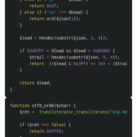
return
0x2F
;
}
else
if
(
'\u'
!==
$head
)
{
return
ord
(
$json
[
1
]);
}
$lead
=
hexdec
(
substr
(
$json
,
3
,
4
));
if
(
0xD7FF
<
$lead
&&
$lead
<
0xDC00
)
{
$trail
=
hexdec
(
substr
(
$json
,
9
,
4
));
return
((
$lead
&
0x3FF
)
<<
10
)
+
(
$trail
&
}
return
$lead
;
}
function
utf8_ord6
(
$char
)
{
$ret
=
transliterator_transliterate
(
"Any-Hex/Ja
if
(
$ret
===
false
)
{
return
0xFFFD
;