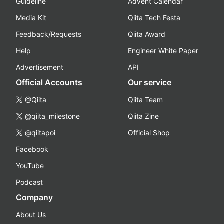
Guideline
Advent Calendar
Media Kit
Qiita Tech Festa
Feedback/Requests
Qiita Award
Help
Engineer White Paper
Advertisement
API
Official Accounts
Our service
@Qiita
Qiita Team
@qiita_milestone
Qiita Zine
@qiitapoi
Official Shop
Facebook
YouTube
Podcast
Company
About Us