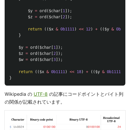
$y
=
ord
(
$char
[
1
]);
$z
=
ord
(
$char
[
2
]);
return
((
$x
&
0b1111
)
<<
12
)
+
((
$y
&
0b1111
}
$y
=
ord
(
$char
[
1
]);
$z
=
ord
(
$char
[
2
]);
$w
=
ord
(
$char
[
3
]);
return
((
$x
&
0b1111
)
<<
18
)
+
((
$y
&
0b111111
)
}
Wikipedia の
UTF-8
の記事にコードポイントとバイト列
の関係が記載されています。