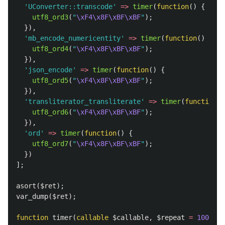
'UConverter::transcode'
=>
timer
(
function
()
{
utf8_ord3
(
"
\xF4\x8F\xBF\xBF
"
);
}),
'mb_encode_numericentity'
=>
timer
(
function
()
{
utf8_ord4
(
"
\xF4\x8F\xBF\xBF
"
);
}),
'json_encode'
=>
timer
(
function
()
{
utf8_ord5
(
"
\xF4\x8F\xBF\xBF
"
);
}),
'transliterator_transliterate'
=>
timer
(
function
()
utf8_ord6
(
"
\xF4\x8F\xBF\xBF
"
);
}),
'ord'
=>
timer
(
function
()
{
utf8_ord7
(
"
\xF4\x8F\xBF\xBF
"
);
})
];
asort
(
$ret
);
var_dump
(
$ret
);
function
timer
(
callable
$callable
,
$repeat
=
100000
)