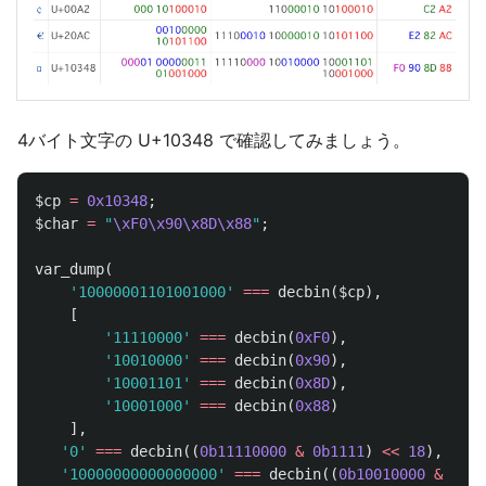
4バイト文字の U+10348 で確認してみましょう。
$cp
=
0x10348
;
$char
=
"
\xF0\x90\x8D\x88
"
;
var_dump
(
'10000001101001000'
===
decbin
(
$cp
),
[
'11110000'
===
decbin
(
0xF0
),
'10010000'
===
decbin
(
0x90
),
'10001101'
===
decbin
(
0x8D
),
'10001000'
===
decbin
(
0x88
)
],
'0'
===
decbin
((
0b11110000
&
0b1111
)
<<
18
),
'10000000000000000'
===
decbin
((
0b10010000
&
0b11