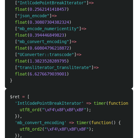
[
"IntlCodePointBreakIterator"
]
=>
float
(
0.2562141418457
)
[
"json_encode"
]
=>
float
(
0.30807304382324
)
[
"mb_encode_numericentity"
]
=>
float
(
0.394446849823
)
[
"mb_convert_encoding"
]
=>
float
(
0.60804796218872
)
[
"UConverter::transcode"
]
=>
float
(
1.3823528289795
)
[
"transliterator_transliterate"
]
=>
float
(
6.6276679039001
)
}
$ret
=
[
'IntlCodePointBreakIterator'
=>
timer
(
function
()
{
utf8_ord
(
"
\xF4\x8F\xBF\xBF
"
);
}),
'mb_convert_encoding'
=>
timer
(
function
()
{
utf8_ord2
(
"
\xF4\x8F\xBF\xBF
"
);
}),