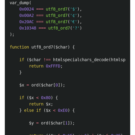
var_dump
(
0x0024
===
utf8_ord7
(
'$'
),
0x00A2
===
utf8_ord7
(
'¢'
),
0x20AC
===
utf8_ord7
(
'€'
),
0x10348
===
utf8_ord7
(
'?'
)
);
function
utf8_ord7
(
$char
)
{
if
(
$char
!==
htmlspecialchars_decode
(
htmlspecia
return
0xFFFD
;
}
$x
=
ord
(
$char
[
0
]);
if
(
$x
<
0x80
)
{
return
$x
;
}
else
if
(
$x
<
0xE0
)
{
$y
=
ord
(
$char
[
1
]);