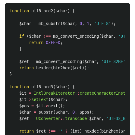
function
utf8_ord2
(
$char
)
{
$char
=
mb_substr
(
$char
,
0
,
1
,
'UTF-8'
);
if
(
$char
!==
mb_convert_encoding
(
$char
,
'UTF-8'
return
0xFFFD
;
}
$ret
=
mb_convert_encoding
(
$char
,
'UTF-32BE'
,
'U
return
hexdec
(
bin2hex
(
$ret
));
}
function
utf8_ord3
(
$char
)
{
$it
=
IntlBreakIterator
::
createCharacterInstance
$it
->
setText
(
$char
);
$pos
=
$it
->
next
();
$char
=
substr
(
$char
,
0
,
$pos
);
$ret
=
UConverter
::
transcode
(
$char
,
'UTF32_BigEn
return
$ret
!==
''
?
(
int
)
hexdec
(
bin2hex
(
$ret
))