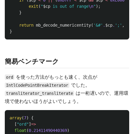
exit
(
"
$cp
 is out of range
\n
"
);
}
return
mb_decode_numericentity
(
'&#'
.
$cp
.
';'
,
[
0
,
}
簡易ベンチマーク
を使った方法がもっとも速く、次点が
ord
でした。
IntlCodePointBreakIterator
は一桁遅いので、運用環
transliterator_transliterate
境で使わないほうがよいでしょう。
array
(
7
)
{
[
"ord"
]
=>
float
(
0.21411490440369
)