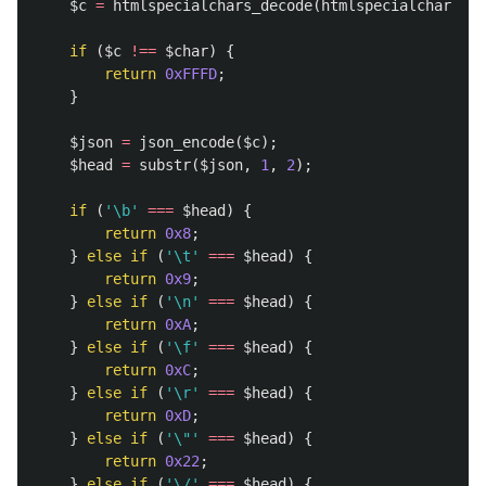
$c
=
htmlspecialchars_decode
(
htmlspecialchars
(
$c
if
(
$c
!==
$char
)
{
return
0xFFFD
;
}
$json
=
json_encode
(
$c
);
$head
=
substr
(
$json
,
1
,
2
);
if
(
'\b'
===
$head
)
{
return
0x8
;
}
else
if
(
'\t'
===
$head
)
{
return
0x9
;
}
else
if
(
'\n'
===
$head
)
{
return
0xA
;
}
else
if
(
'\f'
===
$head
)
{
return
0xC
;
}
else
if
(
'\r'
===
$head
)
{
return
0xD
;
}
else
if
(
'\"'
===
$head
)
{
return
0x22
;
}
else
if
(
'\/'
===
$head
)
{