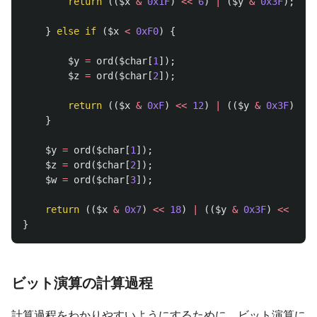
return
((
$x
&
0x1F
)
<<
6
)
|
(
$y
&
0x3F
);
}
else
if
(
$x
<
0xF0
)
{
$y
=
ord
(
$char
[
1
]);
$z
=
ord
(
$char
[
2
]);
return
((
$x
&
0xF
)
<<
12
)
|
((
$y
&
0x3F
)
<<
}
$y
=
ord
(
$char
[
1
]);
$z
=
ord
(
$char
[
2
]);
$w
=
ord
(
$char
[
3
]);
return
((
$x
&
0x7
)
<<
18
)
|
((
$y
&
0x3F
)
<<
12
)
}
ビット演算の計算過程
計算過程をわかりやすいようにするために、ビット演算に