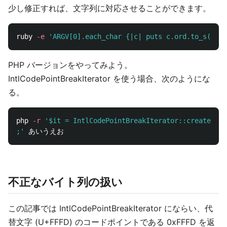
少し修正すれば、文字列に対応させることができます。
ruby 
-e
'ARGV[0].each_char {|c| puts c.ord.to_s(16).
PHP バージョンをやってみよう。
IntlCodePointBreakIterator を使う場合、次のようにな
る。
php 
-r
'$it = IntlCodePointBreakIterator::createCode
;'
不正なバイト列の扱い
この記事では IntlCodePointBreakIterator にならい、代
替文字 (U+FFFD) のコードポイントである 0xFFFD を返