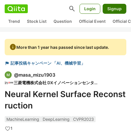
search
Login
Signup
Trend
Stock List
Question
Official Event
Official
info
More than 1 year has passed since last update.
flag
記事投稿キャンペーン 「AI、機械学習」
@
masa_mizu1903
in
三菱電機株式会社 DXイノベーションセンター
Neural Kernel Surface Reconst
ruction
MachineLearning
DeepLearning
CVPR2023
1