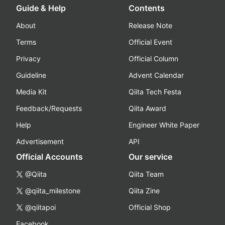
Guide & Help
Contents
About
Release Note
Terms
Official Event
Privacy
Official Column
Guideline
Advent Calendar
Media Kit
Qiita Tech Festa
Feedback/Requests
Qiita Award
Help
Engineer White Paper
Advertisement
API
Official Accounts
Our service
@Qiita
Qiita Team
@qiita_milestone
Qiita Zine
@qiitapoi
Official Shop
Facebook