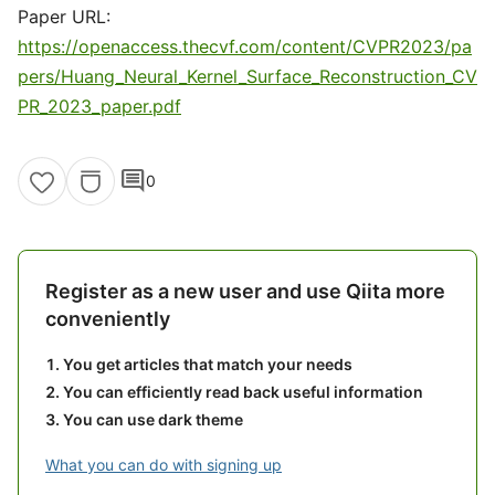
Paper URL:
https://openaccess.thecvf.com/content/CVPR2023/pa
pers/Huang_Neural_Kernel_Surface_Reconstruction_CV
PR_2023_paper.pdf
comment
0
Register as a new user and use Qiita more
conveniently
You get articles that match your needs
You can efficiently read back useful information
You can use dark theme
What you can do with signing up