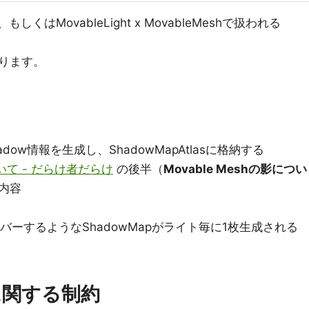
Mesh、もしくはMovableLight x MovableMeshで扱われる
ります。
dow情報を生成し、ShadowMapAtlasに格納する
影について - だらけ者だらけ
の後半（
Movable Meshの影につい
内容
カバーするようなShadowMapがライト毎に1枚生成される
に関する制約