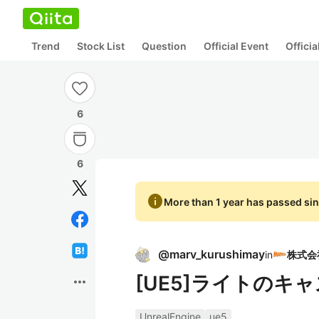
Trend
Stock List
Question
Official Event
Offici
6
6
info
More than 1 year has passed sin
@
marv_kurushimay
in
[UE5]ライトの
more_horiz
UnrealEngine
ue5