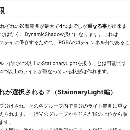
上限
tは、それぞれの影響範囲が最大で
4つまで
しか
重なる事
が出来ま
owではなく、DynamicShadow扱いになります。これは
枚のテクスチャに保存するためで、RGBAの4チャンネル分であるこ
で4つ以上のStationaryLightを扱うことは可能です
tから見て4つ以上のライトが重なっている状態は作れます。
択される？（StaionaryLight編）
プ分けされ、その各グループ内で自分のライト範囲に重な
えられます。平行光のグループから並んだ順の上位から順
ます。