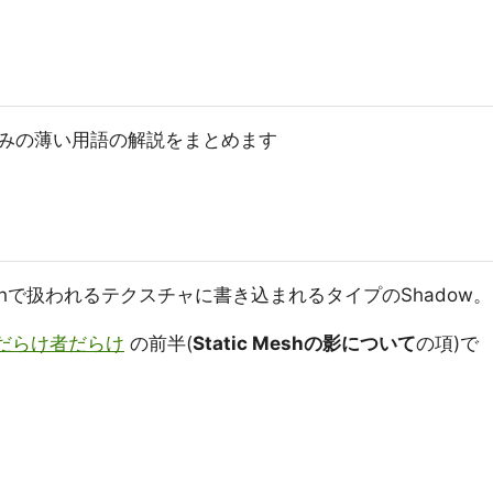
みの薄い用語の解説をまとめます
taticMeshで扱われるテクスチャに書き込まれるタイプのShadow。
て - だらけ者だらけ
の前半(
Static Meshの影について
の項)で