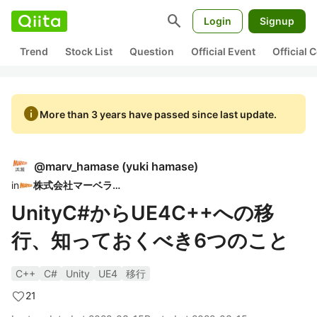
search
Login
Signup
Trend
Stock List
Question
Official Event
Official
info
More than 3 years have passed since last update.
@
marv_hamase
(
yuki hamase
)
in
株式会社マーベラス
UnityC#からUE4C++への移
行、知っておくべき6つのこと
C++
C#
Unity
UE4
移行
21