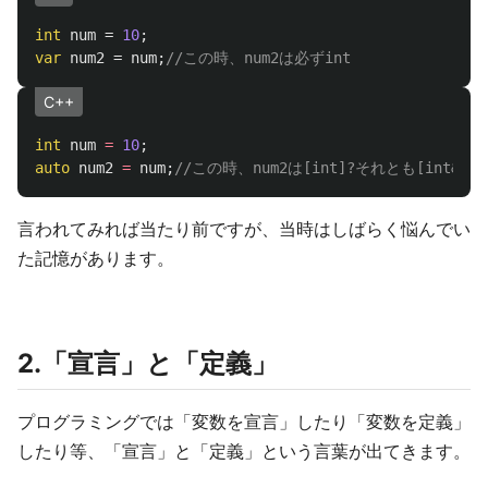
int
num
=
10
;
var
num2
=
num
;
//この時、num2は必ずint
C++
int
num
=
10
;
auto
num2
=
num
;
//この時、num2は[int]?それとも[int&]?
言われてみれば当たり前ですが、当時はしばらく悩んでい
た記憶があります。
2.「宣言」と「定義」
プログラミングでは「変数を宣言」したり「変数を定義」
したり等、「宣言」と「定義」という言葉が出てきます。