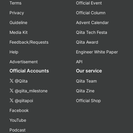
Terms
Official Event
Privacy
Official Column
Guideline
Advent Calendar
Media Kit
Qiita Tech Festa
Feedback/Requests
Qiita Award
Help
Engineer White Paper
Advertisement
API
Official Accounts
Our service
@Qiita
Qiita Team
@qiita_milestone
Qiita Zine
@qiitapoi
Official Shop
Facebook
YouTube
Podcast