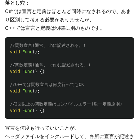
落とし穴：
C#では宣言と定義はほとんど同時になされるので、あま
り区別して考える必要がありませんが、
C++では宣言と定義は明確に別のものです。
//関数宣言(通常、.hに記述される。)
void
Func
();
//関数定義(通常、.cppに記述される。)
void
Func
()
{}
//C++では関数宣言は何度行ってもOK
void
Func
();
//2回以上の関数定義はコンパイルエラー(単一定義原則)
void
Func
()
{}
宣言を何度も行っていいことが、
ヘッダファイルをインクルードして、各所に宣言が記述さ