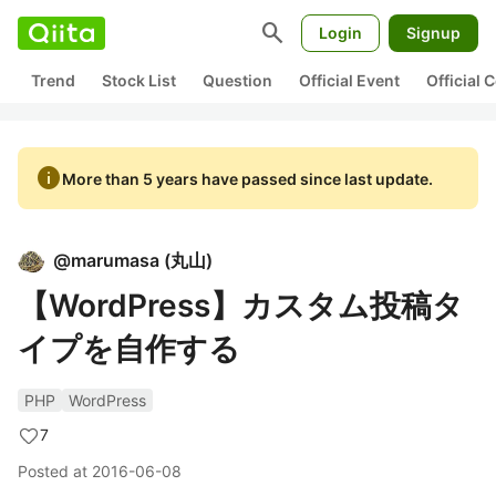
search
Login
Signup
Trend
Stock List
Question
Official Event
Official
info
More than 5 years have passed since last update.
@
marumasa
(
丸山
)
【WordPress】カスタム投稿タ
イプを自作する
PHP
WordPress
7
Posted at
2016-06-08