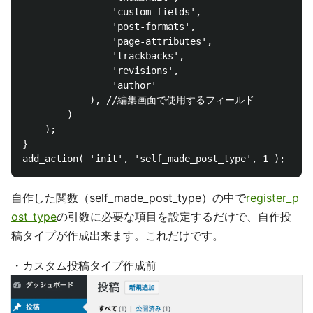
				'custom-fields',

				'post-formats',

				'page-attributes',

				'trackbacks',

				'revisions',

				'author'

			), //編集画面で使用するフィールド

		)

	);

}

自作した関数（self_made_post_type）の中で
register_p
ost_type
の引数に必要な項目を設定するだけで、自作投
稿タイプが作成出来ます。これだけです。
・カスタム投稿タイプ作成前