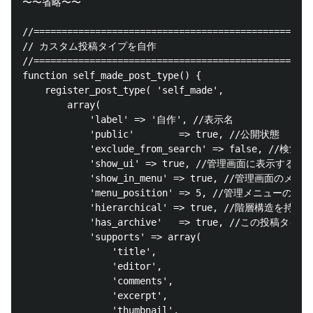
〜〜省略〜〜

//==================================================
// カスタム投稿タイプを自作

//==================================================
function self_made_post_type() {

	register_post_type( 'self_made',

		array(

			'label' => '自作', //表示名

			'public'        => true, //公開状態

			'exclude_from_search' => false, //検索対象に含めるか

			'show_ui' => true, //管理画面に表示するか

			'show_in_menu' => true, //管理画面のメニューに表示するか

			'menu_position' => 5, //管理メニューの表示位置を指定

			'hierarchical' => true, //階層構造を持たせるか

			'has_archive'   => true, //この投稿タイプのアーカイブを作成するか

			'supports' => array(

				'title',

				'editor',

				'comments',

				'excerpt',

				'thumbnail',
