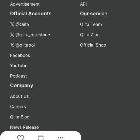
Advertisement
API
Official Accounts
Our service
@Qiita
Qiita Team
@qiita_milestone
Qiita Zine
@qiitapoi
Official Shop
Facebook
YouTube
Podcast
Company
About Us
Careers
Qiita Blog
News Release
more_horiz