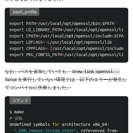
.bash_profile
export 
PATH
=
/usr/local/opt/openssl/bin:
$PATH
export 
LD_LIBRARY_PATH
=
/usr/local/opt/openssl/lib:
$L
export 
CPATH
=
/usr/local/opt/openssl/include:
$CPATH
export 
LDFLAGS
=
-L
export 
CPPFLAGS
=
-I
export 
PKG_CONFIG_PATH
=
/usr/local/opt/openssl/lib/pk
なお、パスを追加していても、
brew link openssl --
を実行していない環境では、以下のエラーが発生し
force
てコンパイルに失敗しました。
コマンド
$ 
# 省略
Undefined symbols 
for 
architecture x86_64:

"_ERR_remove_thread_state"
, referenced from:
