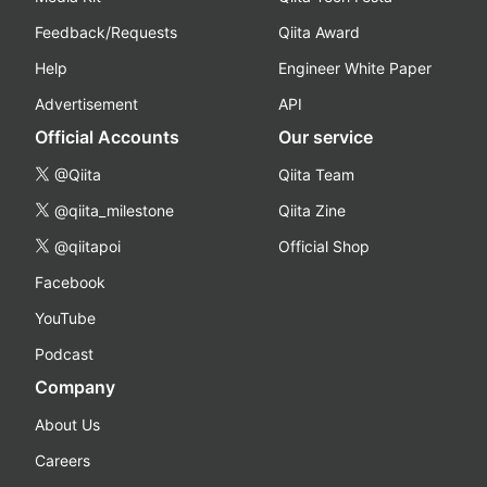
Feedback/Requests
Qiita Award
Help
Engineer White Paper
Advertisement
API
Official Accounts
Our service
@Qiita
Qiita Team
@qiita_milestone
Qiita Zine
@qiitapoi
Official Shop
Facebook
YouTube
Podcast
Company
About Us
Careers