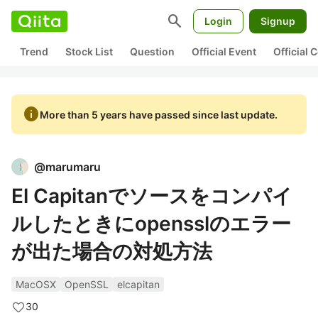
search
Login
Signup
Trend
Stock List
Question
Official Event
Official
info
More than 5 years have passed since last update.
@
marumaru
El Capitanでソースをコンパイ
ルしたときにopensslのエラー
が出た場合の対処方法
MacOSX
OpenSSL
elcapitan
30