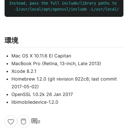
Instead, pass the full include/library paths to your
環境
Mac OS X 10.11.6 El Capitan
MacBook Pro (Retina, 13-inch, Late 2013)
Xcode 8.2.1
Homebrew 1.2.0 (git revision 922c8; last commit
2017-05-02)
OpenSSL 1.0.2k 26 Jan 2017
libimobiledevice-1.2.0
comment
0