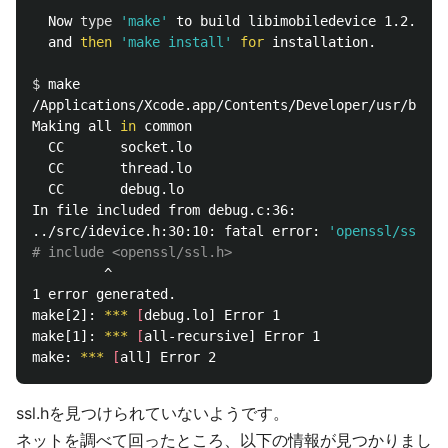
  Now 
type
'make'
 to build libimobiledevice 1.2.0,

  and 
then
'make install'
for 
installation.

$ 
make

/Applications/Xcode.app/Contents/Developer/usr/bin/m
Making all 
in 
common

  CC       socket.lo

  CC       thread.lo

  CC       debug.lo

In file included from debug.c:36:

../src/idevice.h:30:10: fatal error: 
'openssl/ssl.h'
# include <openssl/ssl.h>
         ^

1 error generated.

make[2]: 
***
[
debug.lo] Error 1

make[1]: 
***
[
all-recursive] Error 1

make: 
***
[
ssl.hを見つけられていないようです。
ネットを調べて回ったところ、以下の情報が見つかりまし