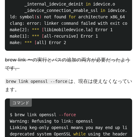
      _internal_idevice_deinit 
in 
idevice.o

      _idevice_connection_enable_ssl 
in 
idevice.o

ld: symbol
(
s
)
 not found 
for 
architecture x86_64

clang: error: linker 
command 
failed with 
exit 
code 1
make[2]: 
***
[
libimobiledevice.la] Error 1

make[1]: 
***
[
all-recursive] Error 1

make: 
***
[
brew link 〜の実行とパスの追加の両方が必要だったよう
です。
は、現在は使えなくなってい
brew link openssl --force
ます。
コマンド
$ 
brew 
link 
openssl 
--force
Warning: Refusing to 
link
: openssl

Linking keg-only openssl means you may end up linkin
deprecated system OpenSSL 
while 
using the headers fr