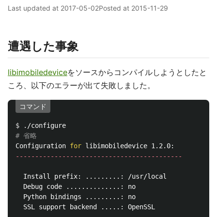
Last updated at
2017-05-02
Posted at
2015-11-29
遭遇した事象
libimobiledevice
をソースからコンパイルしようとしたと
ころ、以下のエラーが出て失敗しました。
コマンド
$ 
# 省略
Configuration 
for 
-------------------------------------------
  Install prefix: .........: /usr/local

  Debug code ..............: no

  Python bindings .........: no

  SSL support backend .....: OpenSSL
