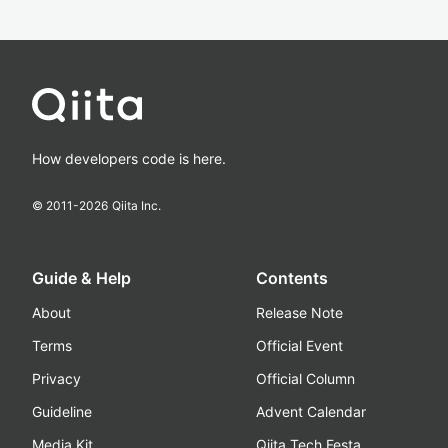
How developers code is here.
© 2011-
2026
Qiita Inc.
Guide & Help
Contents
About
Release Note
Terms
Official Event
Privacy
Official Column
Guideline
Advent Calendar
Media Kit
Qiita Tech Festa