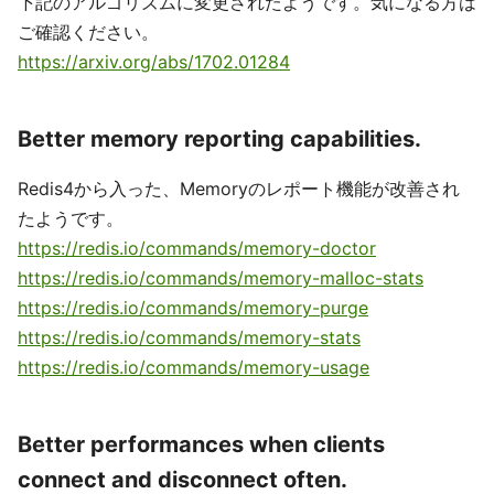
下記のアルゴリズムに変更されたようです。気になる方は
ご確認ください。
https://arxiv.org/abs/1702.01284
Better memory reporting capabilities.
Redis4から入った、Memoryのレポート機能が改善され
たようです。
https://redis.io/commands/memory-doctor
https://redis.io/commands/memory-malloc-stats
https://redis.io/commands/memory-purge
https://redis.io/commands/memory-stats
https://redis.io/commands/memory-usage
Better performances when clients
connect and disconnect often.