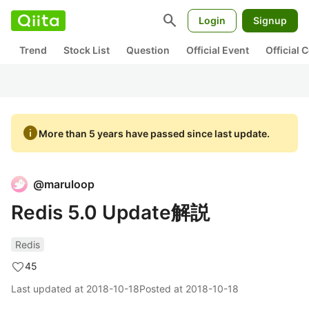
search
Login
Signup
Trend
Stock List
Question
Official Event
Official
info
More than 5 years have passed since last update.
@
maruloop
Redis 5.0 Update解説
Redis
45
Last updated at
2018-10-18
Posted at
2018-10-18