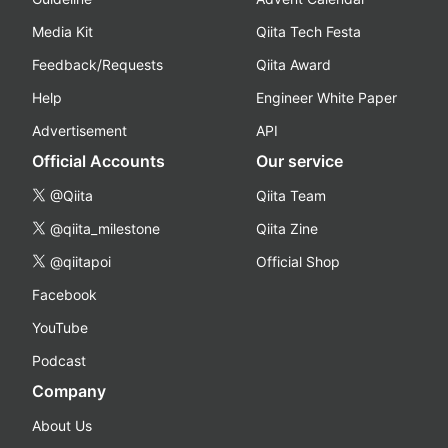
Media Kit
Qiita Tech Festa
Feedback/Requests
Qiita Award
Help
Engineer White Paper
Advertisement
API
Official Accounts
Our service
@Qiita
Qiita Team
@qiita_milestone
Qiita Zine
@qiitapoi
Official Shop
Facebook
YouTube
Podcast
Company
About Us