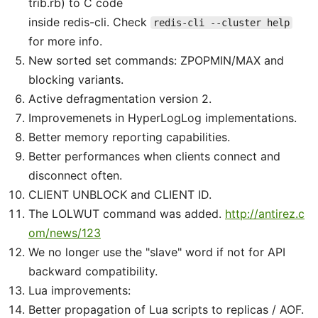
trib.rb) to C code
inside redis-cli. Check
redis-cli --cluster help
for more info.
New sorted set commands: ZPOPMIN/MAX and
blocking variants.
Active defragmentation version 2.
Improvemenets in HyperLogLog implementations.
Better memory reporting capabilities.
Better performances when clients connect and
disconnect often.
CLIENT UNBLOCK and CLIENT ID.
The LOLWUT command was added.
http://antirez.c
om/news/123
We no longer use the "slave" word if not for API
backward compatibility.
Lua improvements:
Better propagation of Lua scripts to replicas / AOF.