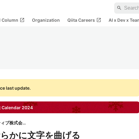
search
open_in_new
open_in_new
al Column
Organization
Qiita Careers
AI x Dev x Tea
ce last update.
 Calendar
2024
ファンタラクティブ株式会社
って滑らかに文字を曲げる