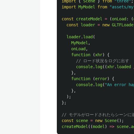
import
{
Scene
}
from
"
three
"
;
import
MyModel
from
"
assets/my
const
createModel
=
(
onLoad
:
(
const
loader
=
new
GLTFLoade
loader
.
load
(
MyModel
,
onLoad
,
function 
(
xhr
)
{
// ロード状況をログに出す
console
.
log
((
xhr
.
loaded
},
function 
(
error
)
{
console
.
log
(
"
An error ha
},
);
};
// モデルがロードされたらシーンに
const
scene
=
new
Scene
();
createModel
((
model
)
=>
scene
.
a