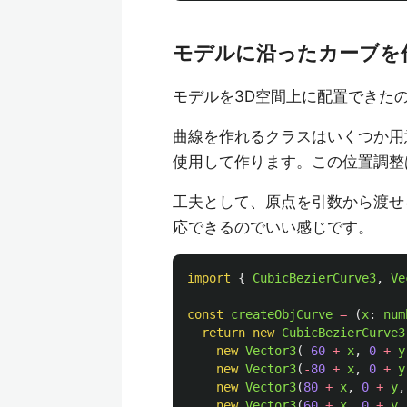
モデルに沿ったカーブを
モデルを3D空間上に配置できた
曲線を作れるクラスはいくつか用
使用して作ります。この位置調整
工夫として、原点を引数から渡せ
応できるのでいい感じです。
import
{
CubicBezierCurve3
,
Ve
const
createObjCurve
=
(
x
:
num
return
new
CubicBezierCurve3
new
Vector3
(
-
60
+
x
,
0
+
y
new
Vector3
(
-
80
+
x
,
0
+
y
new
Vector3
(
80
+
x
,
0
+
y
,
new
Vector3
(
60
+
x
,
0
+
y
,