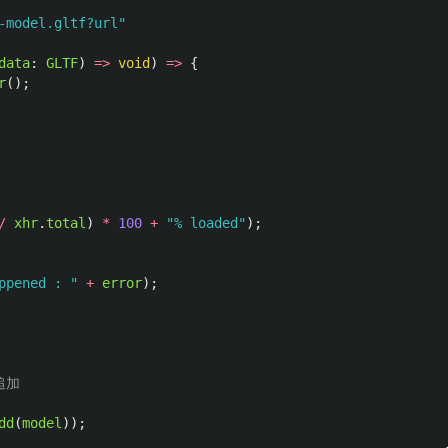
-model.gltf?url
"
data
:
GLTF
)
=>
void
)
=>
{
r
();
/
xhr
.
total
)
*
100
+
"
% loaded
"
);
ppened : 
"
+
error
);
追加
dd
(
model
));