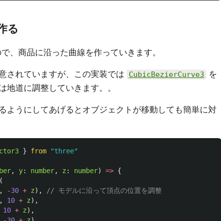
作る
ので、商品に沿った曲線を作っていきます。
意されていますが、この実装では
を
CubicBezierCurve3
は地道に調整していきます。。
るようにしてあげるとオブジェクトが移動しても簡単に対
ctor3
}
from
"
three
"
ber
,
y
:
number
,
z
:
number
)
=>
{
(
,
-
30
+
z
),
// モデルに沿って頂点の位置を調整
,
10
+
z
),
10
+
z
),
-
30
+
z
),