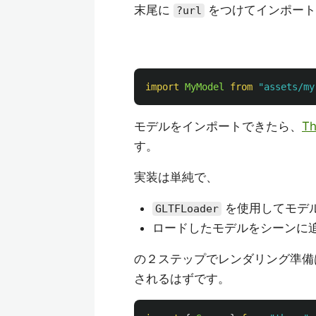
末尾に
をつけてインポート
?url
import
MyModel
from
"
assets/my
モデルをインポートできたら、
T
す。
実装は単純で、
を使用してモデ
GLTFLoader
ロードしたモデルをシーンに
の２ステップでレンダリング準備
されるはずです。