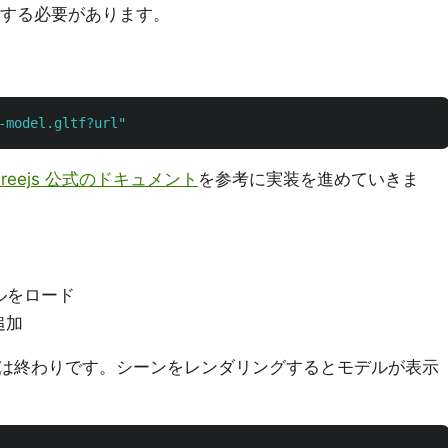
する必要があります。
-model.gltf?url
"
hreejs 公式のドキュメント
を参考に実装を進めていきま
ルをロード
追加
は終わりです。シーンをレンダリングするとモデルが表示