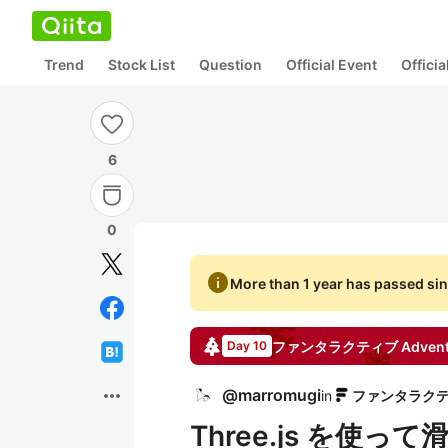
Trend
Stock List
Question
Official Event
Offici
6
0
info
More than 1 year has passed sin
ファンタラクティブ
Advent
Day 10
more_horiz
@
marromugi
in
Three.js を使