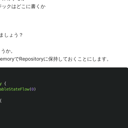
ジックはどこに書くか
ましょう？
ょうか。
moryでRepositoryに保持しておくことにします。
y
{
ableStateFlow
(
0
)
{