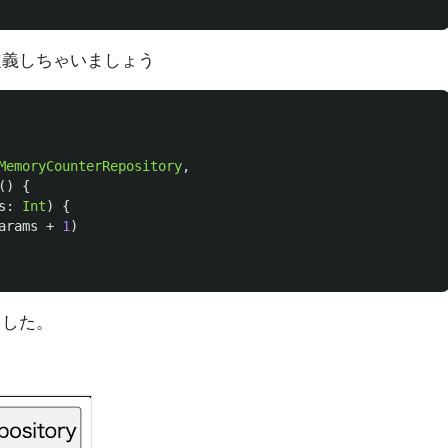
も定義しちゃいましょう
MemoryCounterRepository
,
()
{
s
:
Int
)
{
arams
+
1
)
しました。