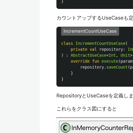
}
カウントアップするUseCase
IncrementCountUseCase
class
IncrementCountUseCase
(
private
val
repository
:
In
)
:
AbstractUseCase
<
Int
,
Unit
>
override
fun
execute
(
param
repository
.
saveCount
(
p
}
}
RepositoryとUseCaseを定義
これらをクラス図にすると