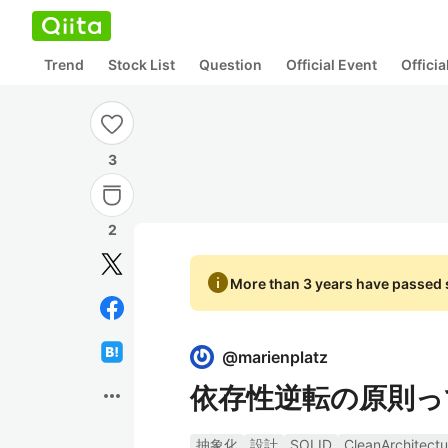
Trend
Stock List
Question
Official Event
Offici
3
2
info
More than 3 years have passed s
@
marienplatz
依存性逆転の原則っ
more_horiz
抽象化
設計
SOLID
CleanArchitectu