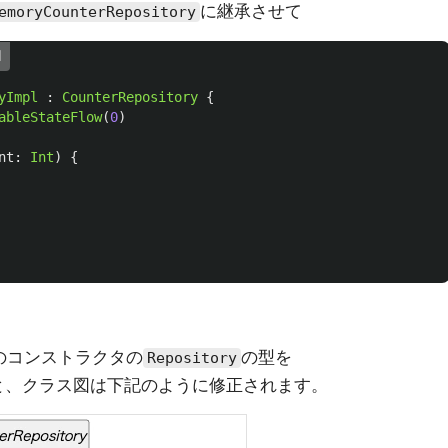
に継承させて
emoryCounterRepository
l
yImpl
:
CounterRepository
{
ableStateFlow
(
0
)
nt
:
Int
)
{
のコンストラクタの
の型を
Repository
と、クラス図は下記のように修正されます。