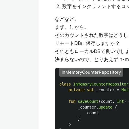
数字をインクリメントするロ
などなど。
まず、1. から。
そのカウントされた数字はどうし
リモートDBに保存しますか？
それともローカルDBで良いでし
決まらないので、とりあえずin-me
InMemoryCounterRepository
class
InMemoryCounterRepositor
private
val
_counter
=
Mut
fun
saveCount
(
count
:
Int
)
_counter
.
update
{
count
}
}