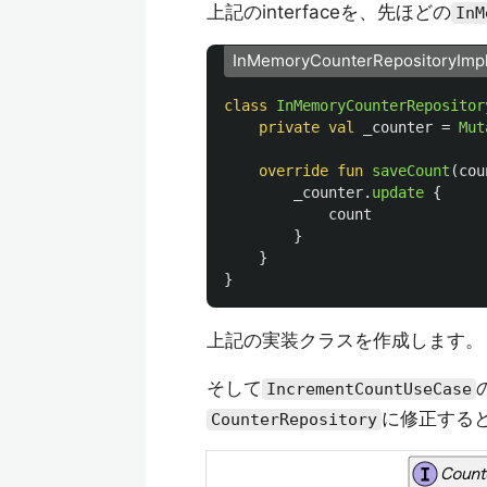
上記のinterfaceを、先ほどの
InM
InMemoryCounterRepositoryImp
class
InMemoryCounterRepositor
private
val
_counter
=
Mut
override
fun
saveCount
(
cou
_counter
.
update
{
count
}
}
}
上記の実装クラスを作成します。
そして
IncrementCountUseCase
に修正する
CounterRepository