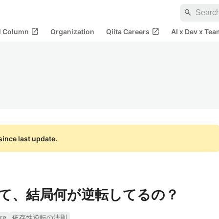
search
open_in_new
open_in_new
al Column
Organization
Qiita Careers
AI x Dev x Tea
ince last update.
て、結局何が逆転してるの？
re
依存性逆転の法則