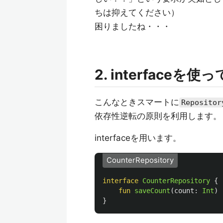
ちは抑えてください）
困りましたね・・・
2. interface
こんなときスマートに
Repositor
依存性逆転の原則を利用します。
interfaceを用います。
CounterRepository
interface
CounterRepository
{
fun
saveCount
(
count
:
Int
)
}