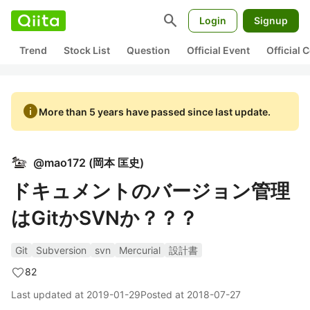
search
Login
Signup
Trend
Stock List
Question
Official Event
Official
info
More than 5 years have passed since last update.
@
mao172
(
岡本 匡史
)
ドキュメントのバージョン管理
はGitかSVNか？？？
Git
Subversion
svn
Mercurial
設計書
82
Last updated at
2019-01-29
Posted at
2018-07-27