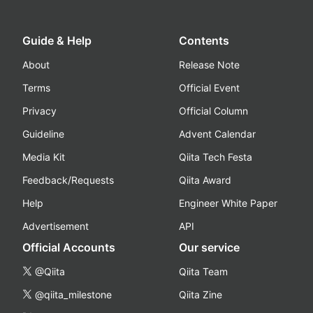
Guide & Help
Contents
About
Release Note
Terms
Official Event
Privacy
Official Column
Guideline
Advent Calendar
Media Kit
Qiita Tech Festa
Feedback/Requests
Qiita Award
Help
Engineer White Paper
Advertisement
API
Official Accounts
Our service
@Qiita
Qiita Team
@qiita_milestone
Qiita Zine