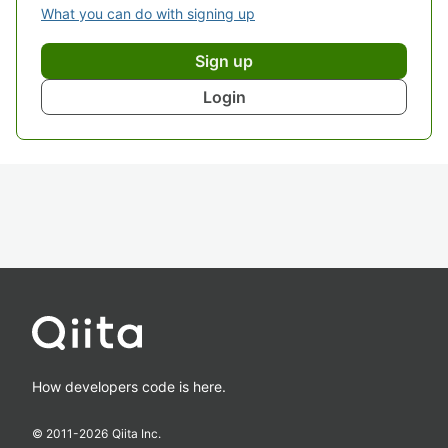
What you can do with signing up
Sign up
Login
How developers code is here.
© 2011-
2026
Qiita Inc.