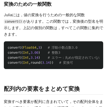
変換のための一般関数
Juliaには，値の変換を行うための一般的な関数
があります。この関数では，変換後の型名を明
convert()
示します。上記の個別の関数は，すべてこの関数に集約で
きます。
convert
(
Float64
,
3
)
# 浮動小数点数3.0
convert
(
Int
,
3.00
)
# 整数3
convert
(
Int
,
3.14
)
# エラー：丸めが指定されていない
convert
(
Int
,
round
(
3.14
))
# 変換可
配列内の要素をまとめて変換
変換すべき要素が配列に含まれていて，その配列全体をま