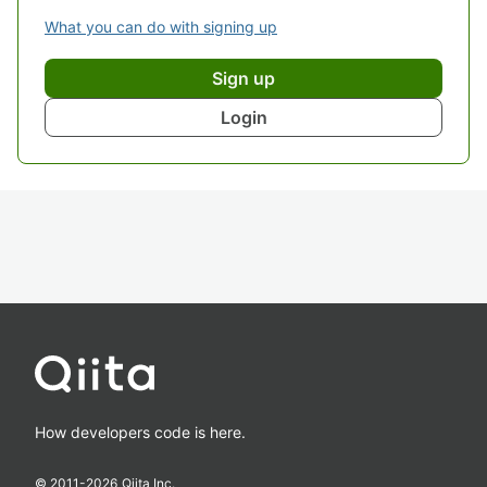
What you can do with signing up
Sign up
Login
How developers code is here.
© 2011-
2026
Qiita Inc.