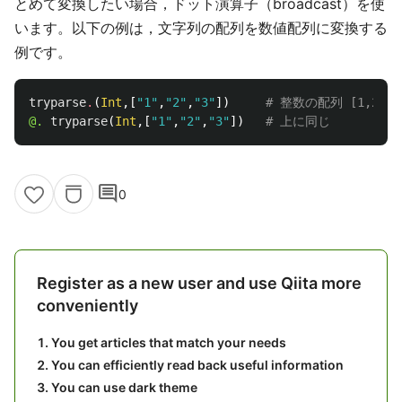
とめて変換したい場合，ドット演算子（broadcast）を使
います。以下の例は，文字列の配列を数値配列に変換する
例です。
tryparse
.
(
Int
,[
"1"
,
"2"
,
"3"
])
# 整数の配列 [1,2,3
@.
tryparse
(
Int
,[
"1"
,
"2"
,
"3"
])
# 上に同じ
comment
0
Register as a new user and use Qiita more
conveniently
You get articles that match your needs
You can efficiently read back useful information
You can use dark theme