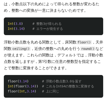
は，小数点以下の丸めによって得られる整数が変わるた
め，整数への変換が一意に決まらないためです。
Int
(
3.0
)
# 整数3が得られる
Int
(
3.14
)
# エラーが発生する
浮動小数点数を丸める関数として，床関数
，天井
floor()
関数
，近傍の整数への丸めを行う
など
ceiling()
round()
が使えます。これらの関数は，デフォルトでは，浮動小数
点数を返しますが，第1引数に任意の整数型を指定するこ
とで整数に変換することができます。
floor
(
3.14
)
# 浮動小数点数3.0を返す
Int
(
floor
(
3.14
))
# これをInt64の整数3に変換する
floor
(
Int
,
3.14
)
# 上に同じ