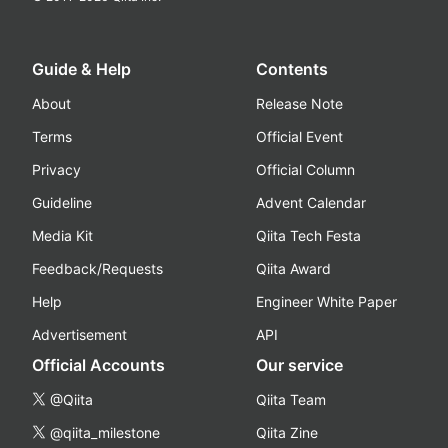
Guide & Help
Contents
About
Release Note
Terms
Official Event
Privacy
Official Column
Guideline
Advent Calendar
Media Kit
Qiita Tech Festa
Feedback/Requests
Qiita Award
Help
Engineer White Paper
Advertisement
API
Official Accounts
Our service
@Qiita
Qiita Team
@qiita_milestone
Qiita Zine