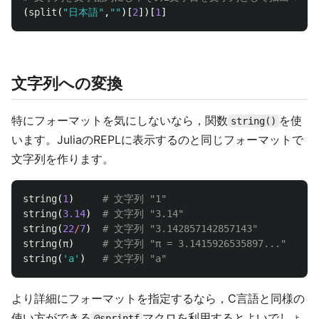
(
split
(
"日本語"
,
""
)[
2
])[
1
]
文字列への変換
特にフォーマットを気にしないなら，関数
を使
string()
います。JuliaのREPLに表示するのと同じフォーマットで
文字列を作ります。
string
(
1
)
# 文字列 "1"
string
(
3.14
)
# 文字列 "3.14"
string
(
22
/
7
)
# 文字列 "3.142857142857143"
string
(
π
)
# 文字列 "π = 3.1415926535897..."
string
(
'a'
)
# 文字列 "a"
より詳細にフォーマットを指定するなら，C言語と同様の
使い方ができる
マクロを利用するとよいでしょ
@sprintf