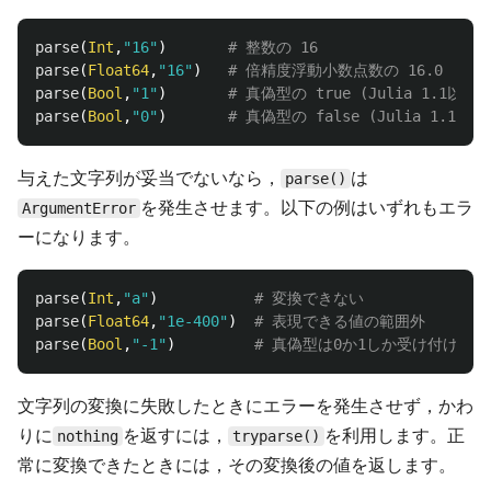
parse
(
Int
,
"16"
)
# 整数の 16
parse
(
Float64
,
"16"
)
# 倍精度浮動小数点数の 16.0
parse
(
Bool
,
"1"
)
# 真偽型の true (Julia 1.1以降)
parse
(
Bool
,
"0"
)
# 真偽型の false (Julia 1.1以降
与えた文字列が妥当でないなら，
は
parse()
を発生させます。以下の例はいずれもエラ
ArgumentError
ーになります。
parse
(
Int
,
"a"
)
# 変換できない
parse
(
Float64
,
"1e-400"
)
# 表現できる値の範囲外
parse
(
Bool
,
"-1"
)
# 真偽型は0か1しか受け付けない (
文字列の変換に失敗したときにエラーを発生させず，かわ
りに
を返すには，
を利用します。正
nothing
tryparse()
常に変換できたときには，その変換後の値を返します。