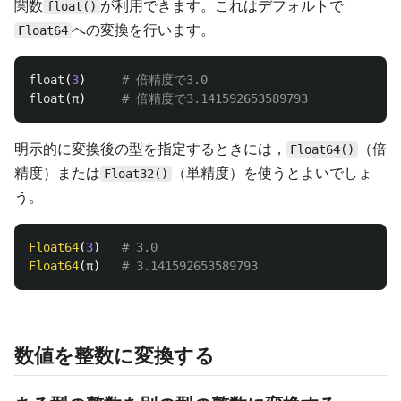
関数
が利用できます。これはデフォルトで
float()
への変換を行います。
Float64
float
(
3
)
# 倍精度で3.0
float
(
π
)
# 倍精度で3.141592653589793
明示的に変換後の型を指定するときには，
（倍
Float64()
精度）または
（単精度）を使うとよいでしょ
Float32()
う。
Float64
(
3
)
# 3.0
Float64
(
π
)
# 3.141592653589793
数値を整数に変換する