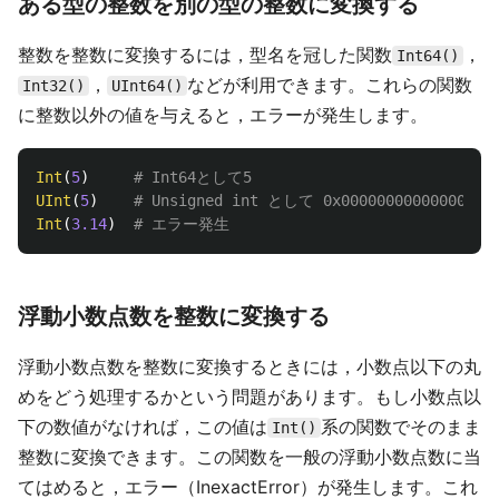
ある型の整数を別の型の整数に変換する
整数を整数に変換するには，型名を冠した関数
，
Int64()
，
などが利用できます。これらの関数
Int32()
UInt64()
に整数以外の値を与えると，エラーが発生します。
Int
(
5
)
# Int64として5
UInt
(
5
)
# Unsigned int として 0x0000000000000005
Int
(
3.14
)
# エラー発生
浮動小数点数を整数に変換する
浮動小数点数を整数に変換するときには，小数点以下の丸
めをどう処理するかという問題があります。もし小数点以
下の数値がなければ，この値は
系の関数でそのまま
Int()
整数に変換できます。この関数を一般の浮動小数点数に当
てはめると，エラー（InexactError）が発生します。これ