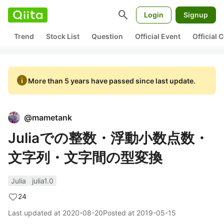
search
Login
Signup
Trend
Stock List
Question
Official Event
Official
info
More than 5 years have passed since last update.
@
mametank
Juliaでの整数・浮動小数点数・
文字列・文字間の型変換
Julia
julia1.0
24
Last updated at
2020-08-20
Posted at
2019-05-15