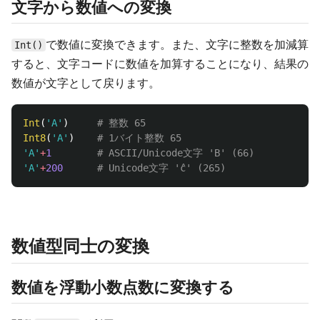
文字から数値への変換
で数値に変換できます。また、文字に整数を加減算
Int()
すると、文字コードに数値を加算することになり、結果の
数値が文字として戻ります。
Int
(
'A'
)
# 整数 65
Int8
(
'A'
)
# 1バイト整数 65
'A'
+
1
# ASCII/Unicode文字 'B' (66)
'A'
+
200
# Unicode文字 'ĉ' (265)
数値型同士の変換
数値を浮動小数点数に変換する