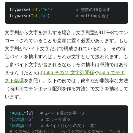
tryparse
(
Int
,
"16"
)
# 整数の16を返す
tryparse
(
Int
,
"a"
)
# nothingを返す
文字列から文字を抽出する場合，文字列型がUTF-8でエン
コードされていることを念頭に置く必要があります。もし
文字列が1バイト文字だけで構成されているなら，その特
定バイトを抽出すれば，それが文字として扱われます。も
し多バイト文字が含まれるなら，その抽出は単純ではあり
ません（たとえば
Julia その２ 文字列関係
や
Julia でテキ
スト処理
を参照）。以下の例では，簡単だが非効率な方法
（
でテンポラリ配列を作る方法）で文字を抽出して
split
います。
"ABCDE"
[
2
]
# 2バイト目の文字 'B'
"日本語"
[
2
]
# エラーが返る
"日本語"
[
4
]
# 4バイト目からの文字 '本'
# 文字列を文字配列にし，その2文字目を文字列として抽出（非