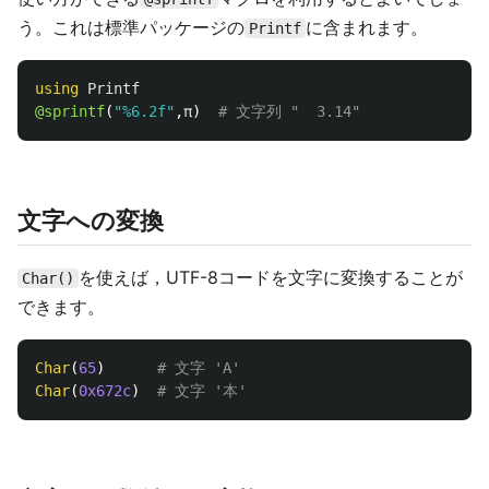
う。これは標準パッケージの
に含まれます。
Printf
using
Printf
@sprintf
(
"%6.2f"
,
π
)
# 文字列 "  3.14"
文字への変換
を使えば，UTF-8コードを文字に変換することが
Char()
できます。
Char
(
65
)
# 文字 'A'
Char
(
0x672c
)
# 文字 '本'