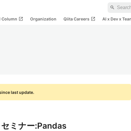
search
open_in_new
open_in_new
al Column
Organization
Qiita Careers
AI x Dev x Tea
ince last update.
 セミナー:Pandas