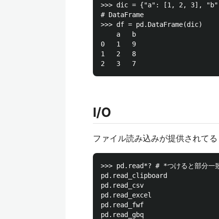
>>> dic = {"a": [1, 2, 3], "b"
# DataFrame

>>> df = pd.DataFrame(dic)

	a	b

0	1	9

1	2	8

I/O
ファイル読み込みが提供されてる
>>> pd.read*? # *つけると部分一致
pd.read_clipboard

pd.read_csv

pd.read_excel

pd.read_fwf

pd.read_gbq
