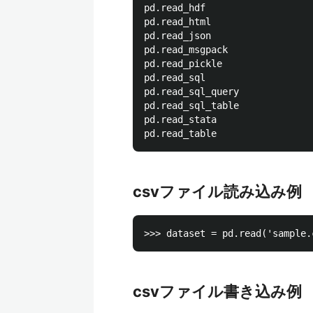
pd.read_hdf

pd.read_html

pd.read_json

pd.read_msgpack

pd.read_pickle

pd.read_sql

pd.read_sql_query

pd.read_sql_table

pd.read_stata

csvファイル読み込み例
csvファイル書き込み例