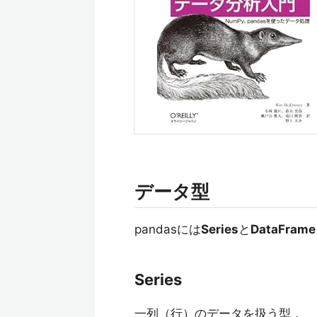
データ型
pandasには
Series
と
DataFrame
Series
一列（行）のデータを扱う型．