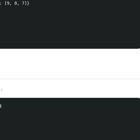
: [9, 8, 7]}

．

