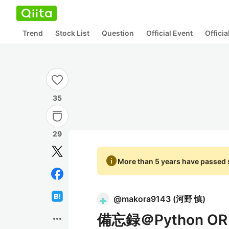
Trend
Stock List
Question
Official Event
Offici
35
29
info
More than 5 years have passed s
@
makora9143
(
河野 慎
)
備忘録＠Python OR
more_horiz