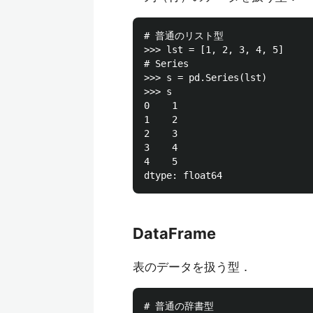
# 普通のリスト型

>>> lst = [1, 2, 3, 4, 5]

# Series

>>> s = pd.Series(lst)

>>> s

0    1

1    2

2    3

3    4

4    5

DataFrame
表のデータを扱う型．
# 普通の辞書型
