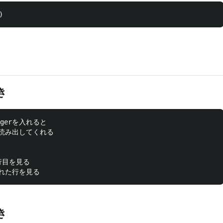
き
tegerを入れると

er行読み出してくれる

)行目を見る

き