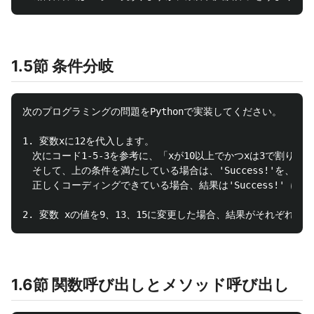
1.5節 条件分岐
次のプログラミングの問題をPythonで実装してください。

1. 変数xに12を代入します。

　次にコード1-5-3を参考に、「xが10以上でかつxは3で割り
　そして、上の条件を満たしている場合は、'Success!'を、満た
　正しくコーディングできている場合、結果は'Success!' に
1.6節 関数呼び出しとメソッド呼び出し