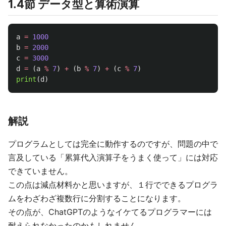
1.4節 データ型と算術演算
a
=
1000
b
=
2000
c
=
3000
d
=
(
a
%
7
)
+
(
b
%
7
)
+
(
c
%
7
)
print
(
d
)
解説
プログラムとしては完全に動作するのですが、問題の中で
言及している「累算代入演算子をうまく使って」には対応
できていません。
この点は減点材料かと思いますが、１行でできるプログラ
ムをわざわざ複数行に分割することになります。
その点が、ChatGPTのようなイケてるプログラマーには
耐えられなかったのかもしれません。