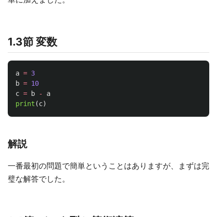
1.3節 変数
a
=
3
b
=
10
c
=
b
-
a
print
(
c
)
解説
一番最初の問題で簡単ということはありますが、まずは完
璧な解答でした。