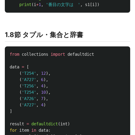
print
(
i
+
1
,
'
番目の文字は　
'
,
s1
[
i
])
1.8節 タプル・集合と辞書
from
collections
import
defaultdict
data
=
[
(
'
T254
'
,
12
),
(
'
A727
'
,
6
),
(
'
T256
'
,
4
),
(
'
T254
'
,
10
),
(
'
A726
'
,
7
),
(
'
A727
'
,
4
)
]
result
=
defaultdict
(
int
)
for
item
in
data
: