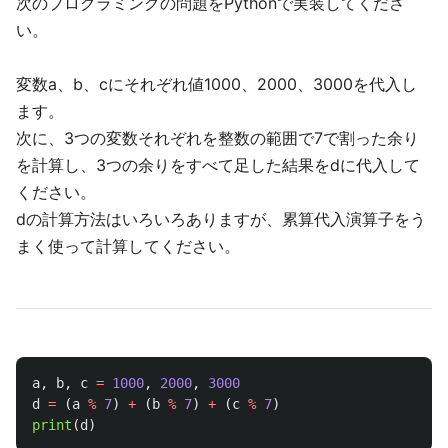
次のプログラミングの問題をPythonで実装してくださ
い。
変数a、b、cにそれぞれ値1000、2000、3000を代入し
ます。
次に、3つの変数それぞれを整数の範囲で7で割った余り
を計算し、3つの余りをすべて足した結果をdに代入して
ください。
dの計算方法はいろいろありますが、累算代入演算子をう
まく使って計算してください。
a
,
b
,
c
=
1000
,
2000
,
3000
d
=
(
a
%
7
)
+
(
b
%
7
)
+
(
c
%
7
)
print
(
d
)