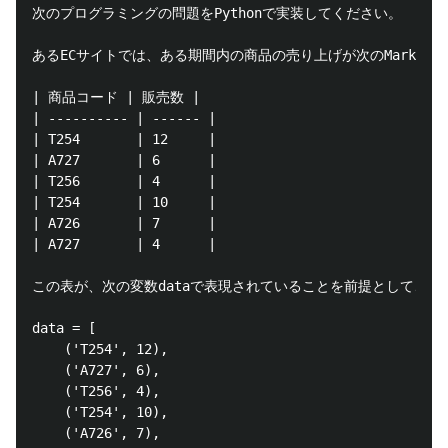
次のプログラミングの問題をPythonで実装してください。

あるECサイトでは、ある期間内の商品の売り上げが次のMarkDow
| 商品コード | 販売数 |

| ---------- | ------ |

| T254       | 12     |

| A727       | 6      |

| T256       | 4      |

| T254       | 10     |

| A726       | 7      |

| A727       | 4      |

この表が、次の変数dataで表現されていることを前提として、商
data = [

    ('T254', 12),

    ('A727', 6),

    ('T256', 4),

    ('T254', 10),

    ('A726', 7),
