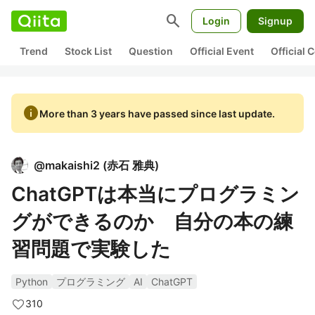
search
Login
Signup
Trend
Stock List
Question
Official Event
Official
info
More than 3 years have passed since last update.
@
makaishi2
(
赤石 雅典
)
ChatGPTは本当にプログラミン
グができるのか 自分の本の練
習問題で実験した
Python
プログラミング
AI
ChatGPT
310