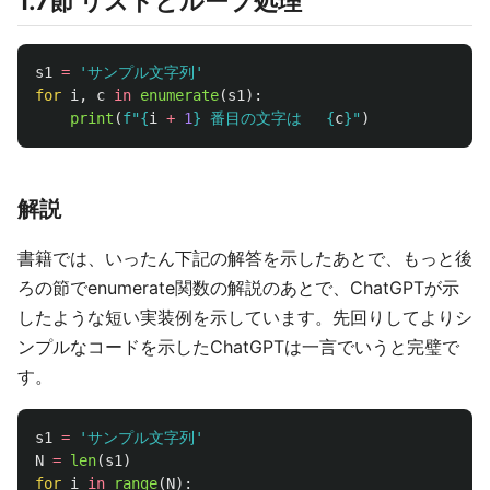
1.7節 リストとループ処理
s1
=
'
サンプル文字列
'
for
i
,
c
in
enumerate
(
s1
):
print
(
f
"
{
i
+
1
}
 番目の文字は　 
{
c
}
"
)
解説
書籍では、いったん下記の解答を示したあとで、もっと後
ろの節でenumerate関数の解説のあとで、ChatGPTが示
したような短い実装例を示しています。先回りしてよりシ
ンプルなコードを示したChatGPTは一言でいうと完璧で
す。
s1
=
'
サンプル文字列
'
N
=
len
(
s1
)
for
i
in
range
(
N
):