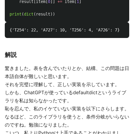
result
[
item
[
0
]]
+=
item
[
1
]
print
(
dict
(
result
))
解説
驚きました。表を含んでいたりとか、結構、この問題は日
本語自体が難しいと思います。
それを完璧に理解して、正しい実装を示しています。
しかも、ChatGPTが使っているdefaultdictというライブ
ラリを私は知らなかったです。
恥を忍んで、私のイケていない実装を以下にさらします。
なるほど、このライブラリを使うと、条件分岐がいらない
のですね。勉強になりました。
こいつ、私よりPythonは上手であることがわかりまし