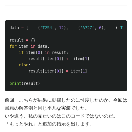
data
=
[
(
'
T254
'
,
12
),
(
'
A727
'
,
6
),
(
'
T256
'
result
=
{}
for
item
in
data
:
if
item
[
0
]
in
result
:
result
[
item
[
0
]]
+=
item
[
1
]
else
:
result
[
item
[
0
]]
=
item
[
1
]
print
(
result
)
前回、こちらが結果に動揺したのに忖度したのか、今回は
書籍の解答例と同じ平凡な実装でした。
いや違う、私の見たいのはこのコードではないのだ。
「もっとやれ」と追加の指示を出します。