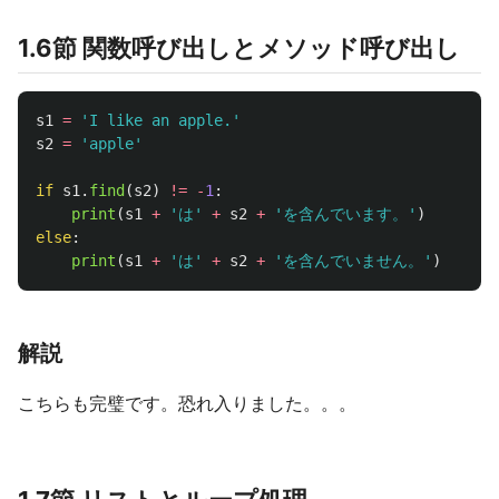
1.6節 関数呼び出しとメソッド呼び出し
s1
=
'
I like an apple.
'
s2
=
'
apple
'
if
s1
.
find
(
s2
)
!=
-
1
:
print
(
s1
+
'
は
'
+
s2
+
'
を含んでいます。
'
)
else
:
print
(
s1
+
'
は
'
+
s2
+
'
を含んでいません。
'
)
解説
こちらも完璧です。恐れ入りました。。。