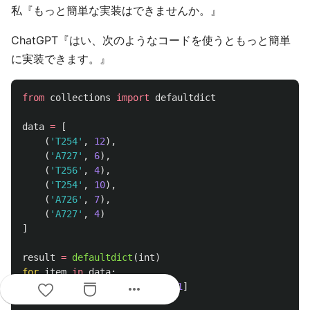
私『もっと簡単な実装はできませんか。』
ChatGPT『はい、次のようなコードを使うともっと簡単
に実装できます。』
from
collections
import
defaultdict
data
=
[
(
'
T254
'
,
12
),
(
'
A727
'
,
6
),
(
'
T256
'
,
4
),
(
'
T254
'
,
10
),
(
'
A726
'
,
7
),
(
'
A727
'
,
4
)
]
result
=
defaultdict
(
int
)
for
item
in
data
:
more_horiz
result
[
item
[
0
]]
+=
item
[
1
]