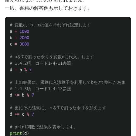
一応、書籍の解答例も示しておきます。
a
=
1000
b
=
2000
c
=
3000
# aを7で割った余りを変数dに代入」します

d
=
a
%
7
# 上の結果に、累算代入演算子を利用してbを7で割ったあまりを加
d
+=
b
%
7
d
+=
c
%
7
print
(
d
)