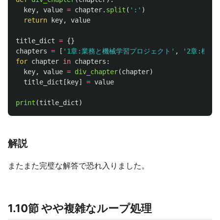
key
,
value
=
chapter
.
split
(
'
:
'
)
return
key
,
value
title_dict
=
{}
chapters
=
[
'
1章:業務と機械学習プロジェクト
'
,
'
2章:機械
for
chapter
in
chapters
:
key
,
value
=
div_chapter
(
chapter
)
title_dict
[
key
]
=
value
print
(
title_dict
)
解説
またまた完璧な解答で恐れ入りました。
1.10節 やや複雑なループ処理