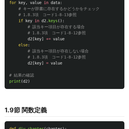
for
key
,
value
in
data
:
if
key
in
d2
.
keys
():
d2
[
key
]
+=
value
else
:
d2
[
key
]
=
value
print
(
d2
)
1.9節 関数定義
def
div_chapter
(
chapter
):