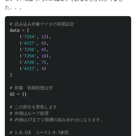
た。。。
data
=
[
(
'
T254
'
,
12
),
(
'
A727
'
,
6
),
(
'
T256
'
,
4
),
(
'
T254
'
,
10
),
(
'
A726
'
,
7
),
(
'
A727
'
,
4
)
]
d2
=
{}
# この部分を実装します

# 外側はループ処理
