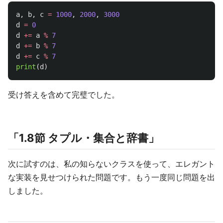
a
,
b
,
c
=
1000
,
2000
,
3000
d
=
0
d
+=
a
%
7
d
+=
b
%
7
d
+=
c
%
7
print
(
d
)
受け答えを含めて完璧でした。
「1.8節 タプル・集合と辞書」
次に試すのは、私の知らないクラスを使って、エレガント
な実装を見せつけられた問題です。もう一度同じ問題を出
しました。