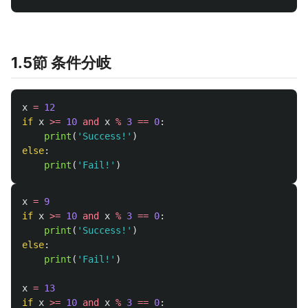
1.5節 条件分岐
x
=
12
if
x
>=
10
and
x
%
3
==
0
:
print
(
'
Success!
'
)
else
:
print
(
'
Fail!
'
)
x
=
9
if
x
>=
10
and
x
%
3
==
0
:
print
(
'
Success!
'
)
else
:
print
(
'
Fail!
'
)
x
=
13
if
x
>=
10
and
x
%
3
==
0
: