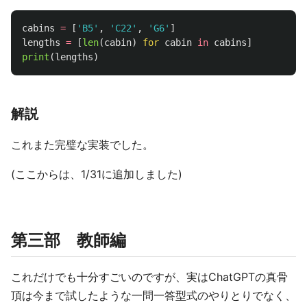
cabins
=
[
'
B5
'
,
'
C22
'
,
'
G6
'
]
lengths
=
[
len
(
cabin
)
for
cabin
in
cabins
]
print
(
lengths
)
解説
これまた完璧な実装でした。
(ここからは、1/31に追加しました)
第三部 教師編
これだけでも十分すごいのですが、実はChatGPTの真骨
頂は今まで試したような一問一答型式のやりとりでなく、