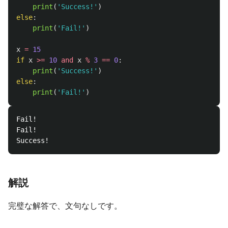
print
(
'
Success!
'
)
else
:
print
(
'
Fail!
'
)
x
=
15
if
x
>=
10
and
x
%
3
==
0
:
print
(
'
Success!
'
)
else
:
print
(
'
Fail!
'
)
Fail!

Fail!

解説
完璧な解答で、文句なしです。