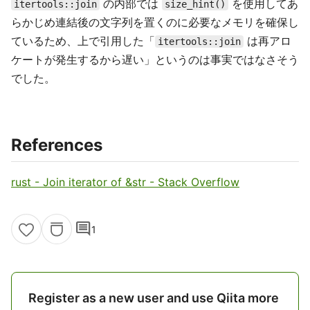
の内部では
を使用してあ
itertools::join
size_hint()
らかじめ連結後の文字列を置くのに必要なメモリを確保し
ているため、上で引用した「
は再アロ
itertools::join
ケートが発生するから遅い」というのは事実ではなさそう
でした。
References
rust - Join iterator of &str - Stack Overflow
comment
1
Register as a new user and use Qiita more