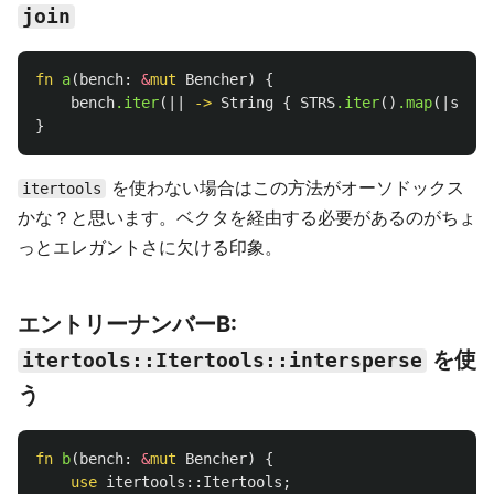
join
fn
a
(
bench
:
&
mut
Bencher
)
{
bench
.iter
(||
->
String
{
STRS
.iter
()
.map
(|
s
|
s
.
}
を使わない場合はこの方法がオーソドックス
itertools
かな？と思います。ベクタを経由する必要があるのがちょ
っとエレガントさに欠ける印象。
エントリーナンバーB:
を使
itertools::Itertools::intersperse
う
fn
b
(
bench
:
&
mut
Bencher
)
{
use
itertools
::
Itertools
;