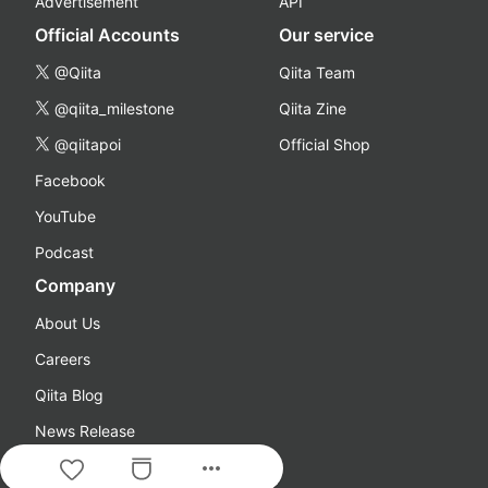
Advertisement
API
Official Accounts
Our service
@Qiita
Qiita Team
@qiita_milestone
Qiita Zine
@qiitapoi
Official Shop
Facebook
YouTube
Podcast
Company
About Us
Careers
Qiita Blog
News Release
more_horiz