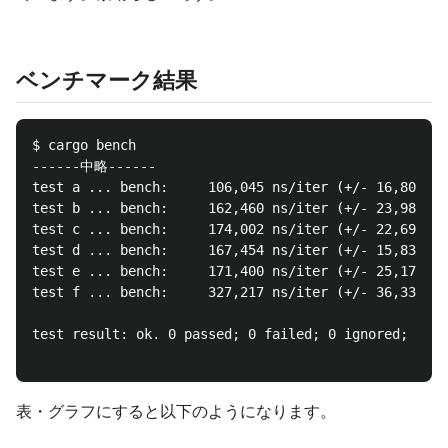
ベンチマーク結果
$ cargo bench

------中略------

test a ... bench:     106,045 ns/iter (+/- 16,800)

test b ... bench:     162,460 ns/iter (+/- 23,986)

test c ... bench:     174,002 ns/iter (+/- 22,692)

test d ... bench:     167,454 ns/iter (+/- 15,830)

test e ... bench:     171,400 ns/iter (+/- 25,176)

test f ... bench:     327,217 ns/iter (+/- 36,332)

test result: ok. 0 passed; 0 failed; 0 ignored; 6 me
表・グラフにすると以下のようになります。