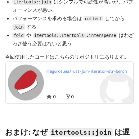
はシンプルで可読性が高いが、パフ
itertools::join
ォーマンスが悪い
パフォーマンスを求める場合は
してから
collect
する
join
や
はわざ
fold
itertools::Itertools::intersperse
わざ使う必要はないと思う
今回使用したコードはこちらのリポジトリにあります。
おまけ: なぜ
は遅
itertools::join