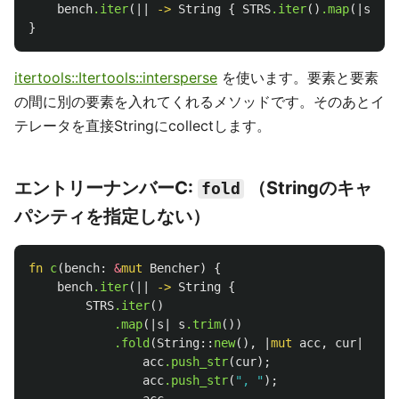
bench
.iter
(||
->
String
{
STRS
.iter
()
.map
(|
s
|
s
.
}
itertools::Itertools::intersperse
を使います。要素と要素
の間に別の要素を入れてくれるメソッドです。そのあとイ
テレータを直接Stringにcollectします。
エントリーナンバーC:
（Stringのキャ
fold
パシティを指定しない）
fn
c
(
bench
:
&
mut
Bencher
)
{
bench
.iter
(||
->
String
{
STRS
.iter
()
.map
(|
s
|
s
.trim
())
.fold
(
String
::
new
(),
|
mut
acc
,
cur
|
{
acc
.push_str
(
cur
);
acc
.push_str
(
", "
);