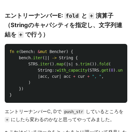
エントリーナンバーE:
と
演算子
fold
+
（Stringのキャパシティを指定し、文字列連
結を
で行う）
+
fn
e
(
bench
:
&
mut
Bencher
)
{
bench
.iter
(||
->
String
{
STRS
.iter
()
.map
(|
s
|
s
.trim
())
.fold
(
String
::
with_capacity
(
STRS
.get
(
0
)
.unwrap
|
acc
,
cur
|
acc
+
cur
+
", "
,
)
})
}
エントリーナンバーC, Dで
しているところを
push_str
にしたら変わるのかなと思ってやってみました。
+