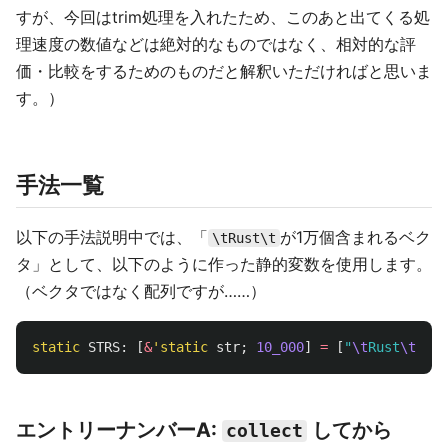
すが、今回はtrim処理を入れたため、このあと出てくる処
理速度の数値などは絶対的なものではなく、相対的な評
価・比較をするためのものだと解釈いただければと思いま
す。）
手法一覧
以下の手法説明中では、「
が1万個含まれるベク
\tRust\t
タ」として、以下のように作った静的変数を使用します。
（ベクタではなく配列ですが……）
static
STRS
:
[
&
'static
str
;
10_000
]
=
[
"
\t
Rust
\t
"
;
1
エントリーナンバーA:
してから
collect