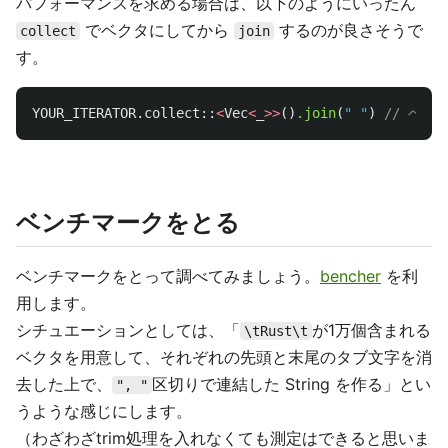
パフォーマンスを求める場合は、以下のようにいったん
でベクタにしてから
するのが良さそうで
collect
join
す。
YOUR_ITERATOR
.collect
::
<
Vec
<
_
>>
()
.join
(
" "
)
// ベク
ベンチマークをとる
ベンチマークをとって調べてみましょう。
bencher
を利
用します。
シチュエーションとしては、「
が1万個含まれる
\tRust\t
ベクタを用意して、それぞれの先頭と末尾のタブ文字を消
去した上で、
区切りで連結した String を作る」とい
", "
うような感じにします。
（わざわざtrim処理を入れなくても測定はできると思いま