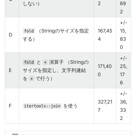
しない）
2
69
2
+/-
（Stringのサイズを指定
167,45
15,
fold
D
する）
4
83
0
+/-
と
演算子 （Stringの
fold
+
171,40
25,
E
サイズを指定し、文字列連結
0
17
を
で行う）
+
6
+/-
327,21
36,
F
を使う
itertools::join
7
33
2