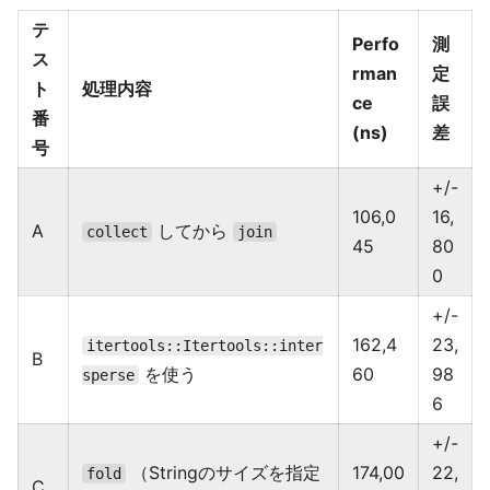
テ
Perfo
測
ス
rman
定
ト
処理内容
ce
誤
番
(ns)
差
号
+/-
106,0
16,
A
してから
collect
join
45
80
0
+/-
162,4
23,
itertools::Itertools::inter
B
を使う
60
98
sperse
6
+/-
（Stringのサイズを指定
174,00
22,
fold
C