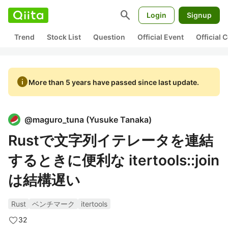
search
Login
Signup
Trend
Stock List
Question
Official Event
Official
info
More than 5 years have passed since last update.
@
maguro_tuna
(
Yusuke Tanaka
)
Rustで文字列イテレータを連結
するときに便利な itertools::join
は結構遅い
Rust
ベンチマーク
itertools
32