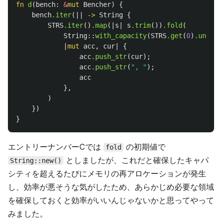
fn
d
(
bench
:
&
mut
Bencher
)
{
bench
.iter
(||
->
String
{
STRS
.iter
()
.map
(|
s
|
s
.trim
())
.fold
(
String
::
with_capacity
(
STRS
.get
(
0
)
.unwrap
|
mut
acc
,
cur
|
{
acc
.push_str
(
cur
);
acc
.push_str
(
", "
);
acc
},
)
})
}
エントリーナンバーCでは
の初期値で
fold
としましたが、これだと確保したキャパ
String::new()
シティを超えるたびにメモリの再アロケーションが発生
し、効率が悪そうな気がしたため、あらかじめ必要な領域
を確保しておくと効率がいいんじゃないかと思ってやって
みました。