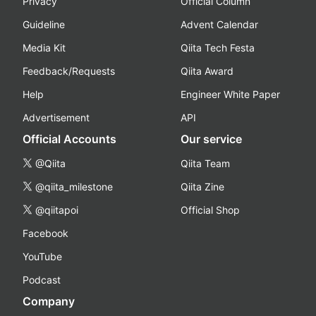
Privacy
Official Column
Guideline
Advent Calendar
Media Kit
Qiita Tech Festa
Feedback/Requests
Qiita Award
Help
Engineer White Paper
Advertisement
API
Official Accounts
Our service
@Qiita
Qiita Team
@qiita_milestone
Qiita Zine
@qiitapoi
Official Shop
Facebook
YouTube
Podcast
Company