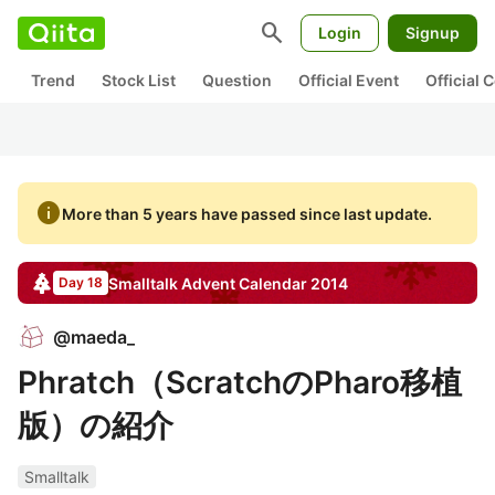
search
Login
Signup
Trend
Stock List
Question
Official Event
Official
info
More than 5 years have passed since last update.
Smalltalk
Advent Calendar
2014
Day 18
@
maeda_
Phratch（ScratchのPharo移植
版）の紹介
Smalltalk