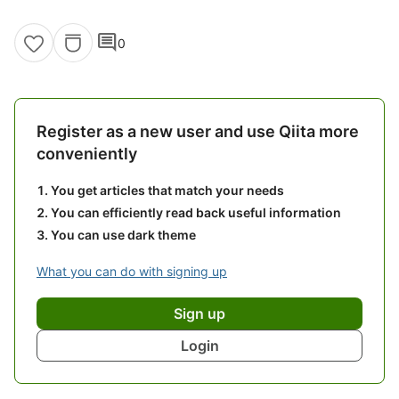
comment
0
Register as a new user and use Qiita more
conveniently
You get articles that match your needs
You can efficiently read back useful information
You can use dark theme
What you can do with signing up
Sign up
Login