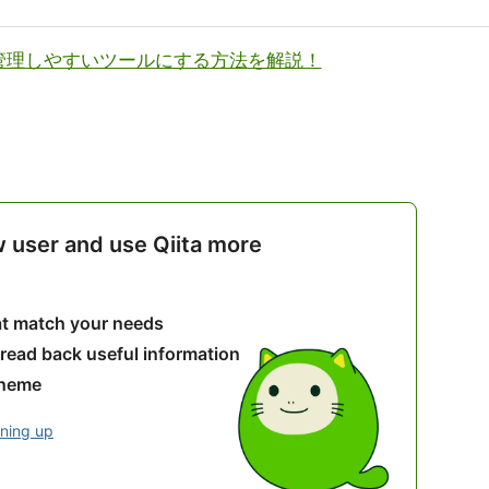
・管理しやすいツールにする方法を解説！
w user and use Qiita more
hat match your needs
 read back useful information
theme
gning up