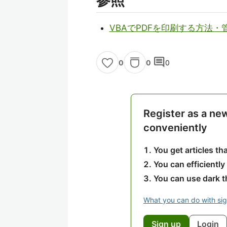
参照
VBAでPDFを印刷する方法
comment
0
0
0
Register as a ne
conveniently
You get articles t
You can efficiently
You can use dark 
What you can do with si
Sign up
Login