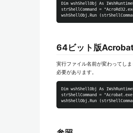
Dim wshShellObj As IWshRuntime
strShellCommand = "AcroRd
64ビット版Acroba
実行ファイル名前が変わってしま
必要があります。
Dim wshShellObj As IWshRuntime
strShellCommand = "Acroba