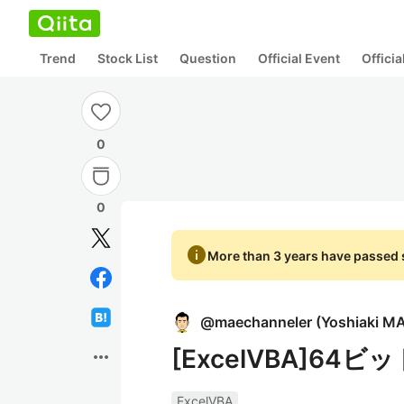
Trend
Stock List
Question
Official Event
Offici
0
0
info
More than 3 years have passed s
@
maechanneler
(
Yoshiaki 
[ExcelVBA]64ビ
more_horiz
ExcelVBA