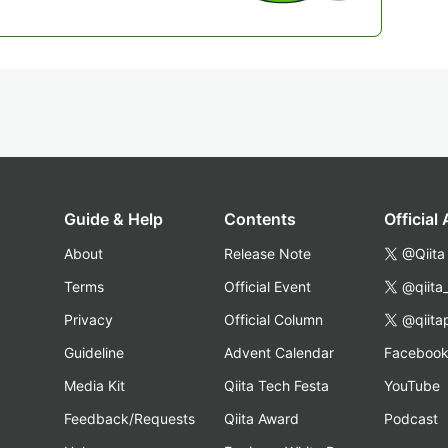
Guide & Help
Contents
Official
About
Release Note
@Qiita
Terms
Official Event
@qiita
Privacy
Official Column
@qiita
Guideline
Advent Calendar
Faceboo
Media Kit
Qiita Tech Festa
YouTube
Feedback/Requests
Qiita Award
Podcast