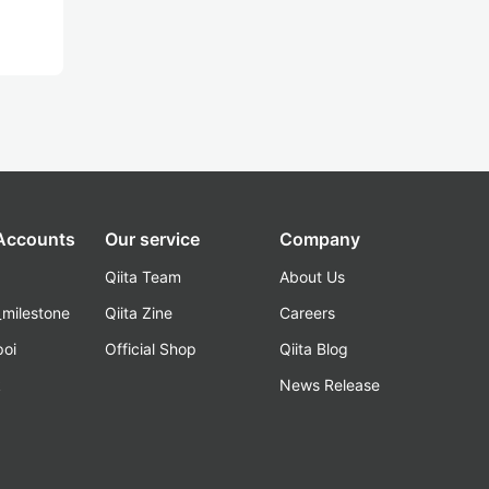
 Accounts
Our service
Company
Qiita Team
About Us
_milestone
Qiita Zine
Careers
poi
Official Shop
Qiita Blog
k
News Release