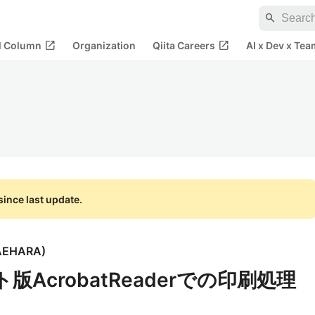
search
open_in_new
open_in_new
al Column
Organization
Qiita Careers
AI x Dev x Tea
ince last update.
MAEHARA
)
ット版AcrobatReaderでの印刷処理