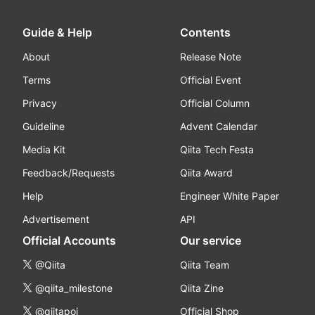
Guide & Help
Contents
About
Release Note
Terms
Official Event
Privacy
Official Column
Guideline
Advent Calendar
Media Kit
Qiita Tech Festa
Feedback/Requests
Qiita Award
Help
Engineer White Paper
Advertisement
API
Official Accounts
Our service
@Qiita
Qiita Team
@qiita_milestone
Qiita Zine
@qiitapoi
Official Shop