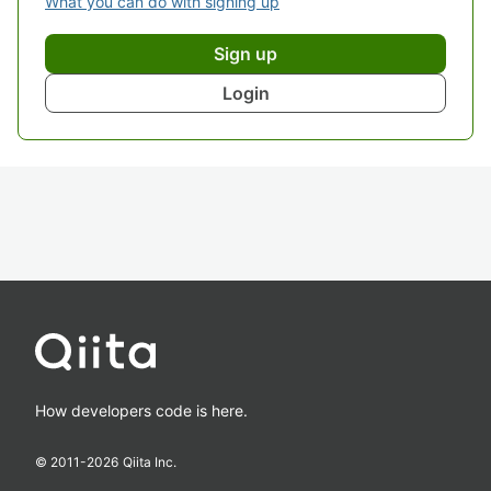
What you can do with signing up
Sign up
Login
How developers code is here.
© 2011-
2026
Qiita Inc.