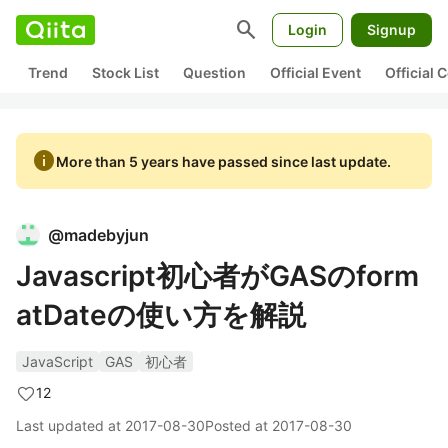
search
Login
Signup
Trend
Stock List
Question
Official Event
Official
info
More than 5 years have passed since last update.
@
madebyjun
Javascript初心者がGASのform
atDateの使い方を解説
JavaScript
GAS
初心者
12
Last updated at
2017-08-30
Posted at
2017-08-30