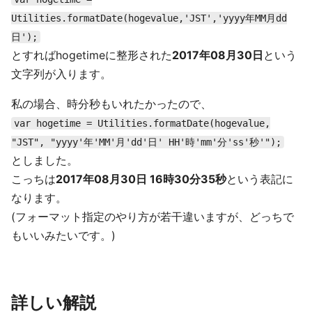
Utilities.formatDate(hogevalue,'JST','yyyy年MM月dd
日');
とすればhogetimeに整形された
2017年08月30日
という
文字列が入ります。
私の場合、時分秒もいれたかったので、
var hogetime = Utilities.formatDate(hogevalue,
"JST", "yyyy'年'MM'月'dd'日' HH'時'mm'分'ss'秒'");
としました。
こっちは
2017年08月30日 16時30分35秒
という表記に
なります。
(フォーマット指定のやり方が若干違いますが、どっちで
もいいみたいです。)
詳しい解説