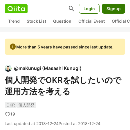
search
Login
Signup
Trend
Stock List
Question
Official Event
Official
info
More than 5 years have passed since last update.
@
maKunugi
(
Masashi Kunugi
)
個人開発でOKRを試したいので
運用方法を考える
OKR
個人開発
19
Last updated at
2018-12-24
Posted at
2018-12-24