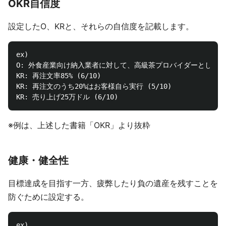
OKR自信度
設定したO、KRと、それらの自信度を記載します。
ex) 

O: 外食産業向け納入業者に対して、高級茶プロバイダーとしての
KR: 再注文率85% (6/10)

KR: 再注文のうち20%はお客様自ら実行 (5/10)

※例は、上述した書籍「OKR」より抜粋
健康・健全性
目標達成を目指す一方、疲弊したり負の遺産を残すことを
防ぐために設定する。
ex)
