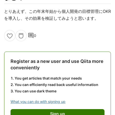
とりあえず、この年末年始から個人開発の目標管理にOKR
を導入し、その効果を検証してみようと思います。
comment
0
Register as a new user and use Qiita more
conveniently
You get articles that match your needs
You can efficiently read back useful information
You can use dark theme
What you can do with signing up
Sign up