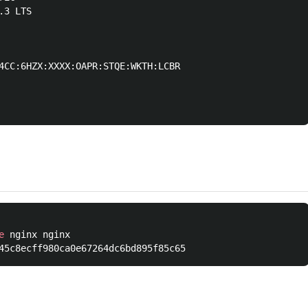
3 LTS

4CC:6HZX:XXXX:OAPR:STQE:WKTH:LCBR

e
 nginx nginx
