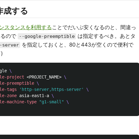
 を作成する
ンスタンスを利用する
ことでだいぶ安くなるのと、間違っ
れるので
は指定するべき。あとタ
--google-preemptible
を指定しておくと、80と443が空くので便利で
-server
)
gle 
\
le-project
 <PROJECT_NAME> 
\
le-preemptible
\
le-tags
'http-server,https-server'
\
le-zone
 asia-east1-a 
\
le-machine-type
"g1-small"
\