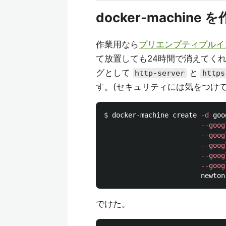
docker-machine
作業用なら
プリエンプティプルイ
て放置しても24時間で消えてく
グとして
と
http-server
https
す。(セキュリティには気をつけて
$ 
docker-machine create 
-d
 goo
--goog
--goog
--goog
--goog
--goog
でけた。