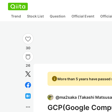
Trend
Stock List
Question
Official Event
Offici
30
26
info
More than 5 years have passed s
@
ma2saka
(
Takashi Matsus
GCP(Google Compu
more_horiz