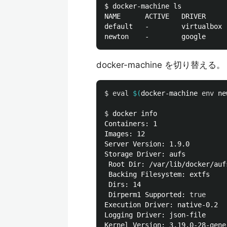
$ docker-machine ls

NAME      ACTIVE   DRIVER     
default   -        virtualbox 
docker-machine を切り替える。
$ 
eval
$(
docker-machine 
env 
ne
$ 
docker info

Containers: 1

Images: 12

Server Version: 1.9.0

Storage Driver: aufs

 Root Dir: /var/lib/docker/aufs
 Backing Filesystem: extfs

 Dirs: 14

 Dirperm1 Supported: 
Execution Driver: native-0.2

Logging Driver: json-file

Kernel Version: 3.19.0-28-gener