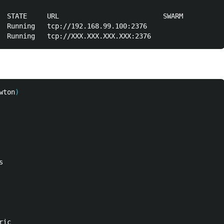
  STATE     URL                          SWARM

  Running   tcp://192.168.99.100:2376

wton
)


ic
