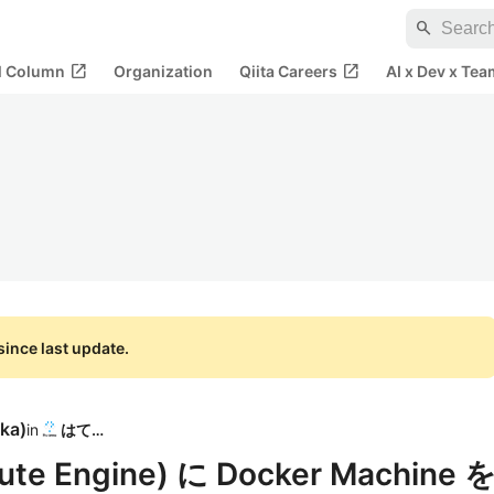
search
open_in_new
open_in_new
al Column
Organization
Qiita Careers
AI x Dev x Tea
ince last update.
aka
)
in
はてな
te Engine) に Docker Machine 