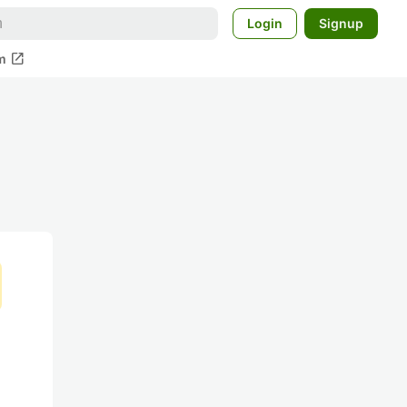
Login
Signup
open_in_new
m
を