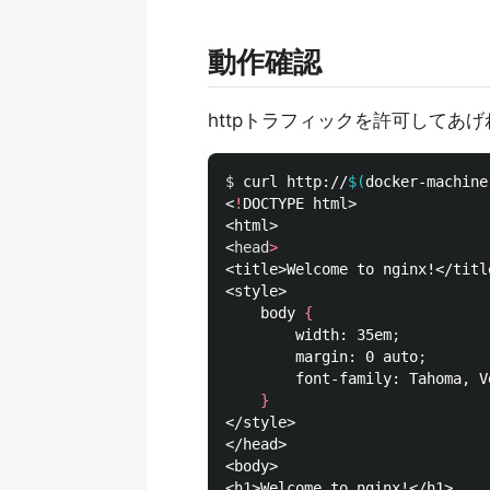
動作確認
httpトラフィックを許可してあ
$ 
curl http://
$(
docker-machine
<
!
DOCTYPE html>

<html>

<
head
>
<title>Welcome to nginx!</title
<style>

    body 
{
        width: 35em
;
        margin: 0 auto
;
        font-family: Tahoma, V
}
</style>

</head>

<body>

<h1>Welcome to nginx!</h1>
